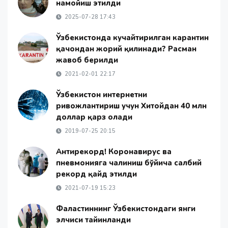
намойиш этилди
2025-07-28 17:43
Ўзбекистонда кучайтирилган карантин
қачондан жорий қилинади? Расман
жавоб берилди
2021-02-01 22:17
Ўзбекистон интернетни
ривожлантириш учун Хитойдан 40 млн
доллар қарз олади
2019-07-25 20:15
Антирекорд! Коронавирус ва
пневмонияга чалиниш бўйича салбий
рекорд қайд этилди
2021-07-19 15:23
Фаластиннинг Ўзбекистондаги янги
элчиси тайинланди