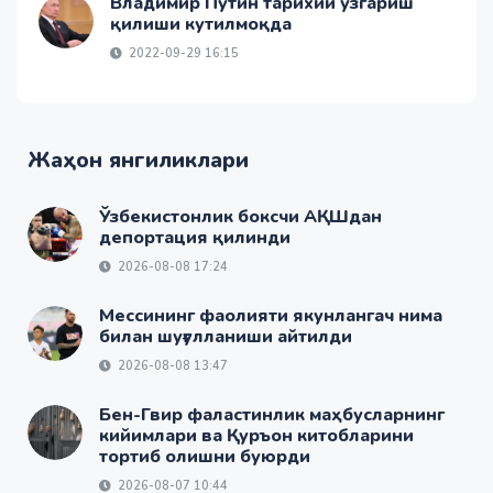
Владимир Путин тарихий ўзгариш
қилиши кутилмоқда
2022-09-29 16:15
Жаҳон янгиликлари
Ўзбекистонлик боксчи АҚШдан
депортация қилинди
2026-08-08 17:24
Мессининг фаолияти якунлангач нима
билан шуғулланиши айтилди
2026-08-08 13:47
Бен-Гвир фаластинлик маҳбусларнинг
кийимлари ва Қуръон китобларини
тортиб олишни буюрди
2026-08-07 10:44