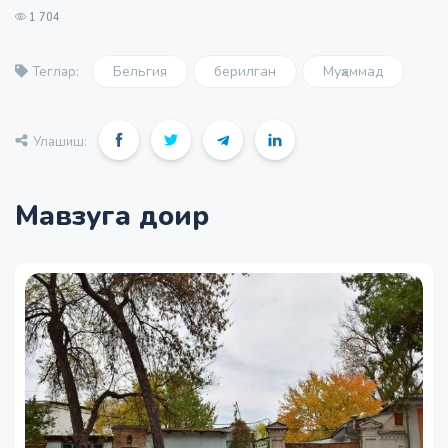
1 704
Бельгия
берилган
Муҳаммад
Теглар:
Улашиш:
Мавзуга доир