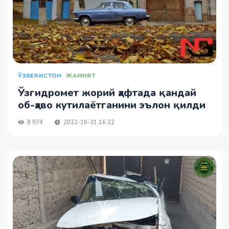
ЎЗБЕКИСТОН
ЖАМИЯТ
Ўзгидромет жорий ҳафтада қандай
об-ҳаво кутилаётганини эълон қилди
8 974
2022-10-31 16:22