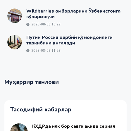
Wildberries омборларини Ўзбекистонга
кўчирмоқчи
2026-08-06 16:29
Путин Россия ҳарбий қўмондонлиги
таркибини янгилади
2026-08-06 11:26
Муҳаррир танлови
Тасодифий хабарлар
КХДРда илк бор севги ҳақида сериал