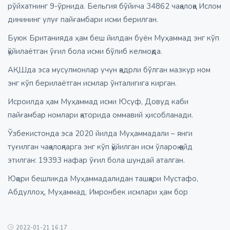
рўйхатнинг 9-ўрнида. Бельгия бўйича 34862 чақалоққа Ислом
динининг улуғ пайғамбари исми берилган.
Буюк Британияда ҳам беш йилдан буён Муҳаммад энг кўп
қўйилаётган ўғил бола исми бўлиб келмоқда.
АҚШда эса мусулмонлар учун қадрли бўлган мазкур ном
энг кўп берилаётган исмлар ўнталигига кирган.
Исроилда ҳам Муҳаммад исми Юсуф, Довуд каби
пайғамбар номлари қаторида оммавий ҳисобланади.
Ўзбекистонда эса 2020 йилда Муҳаммадали – янги
туғилган чақалоқларга энг кўп қўйилган исм ўлароқ қайд
этилган: 19393 нафар ўғил бола шундай аталган.
Юқори бешликда Муҳаммадалидан ташқари Мустафо,
Абдуллоҳ, Муҳаммад, Имронбек исмлари ҳам бор
2022-01-21 16:17