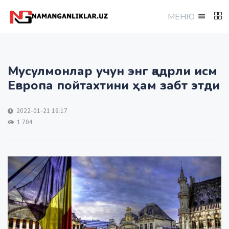
МEНЮ
Мусулмонлар учун энг қадрли исм
Европа пойтахтини ҳам забт этди
2022-01-21 16:17
1 704