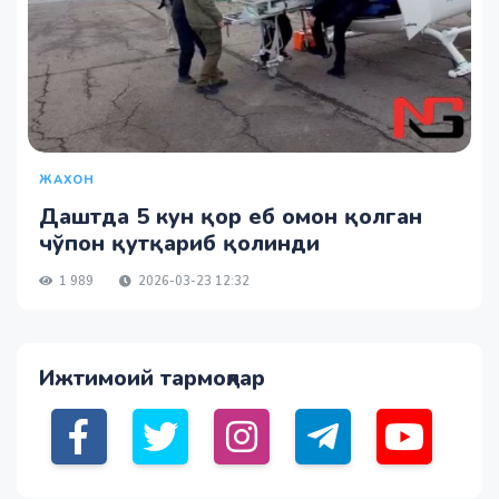
ЖАХОН
Даштда 5 кун қор еб омон қолган
чўпон қутқариб қолинди
1 989
2026-03-23 12:32
Ижтимоий тармоқлар