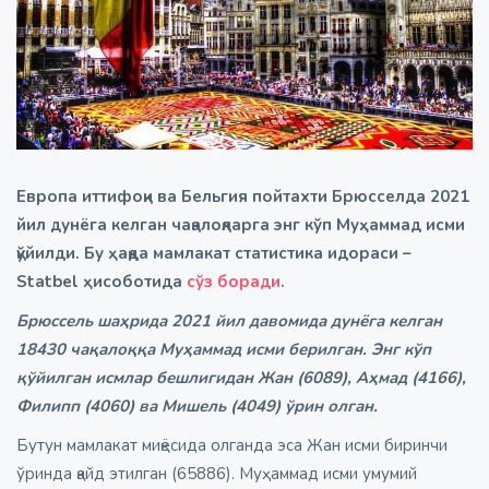
Европа иттифоқи ва Бельгия пойтахти Брюсселда 2021
йил дунёга келган чақалоқларга энг кўп Муҳаммад исми
қўйилди. Бу ҳақда мамлакат статистика идораси –
Statbel ҳисоботида
сўз боради
.
Брюссель шаҳрида 2021 йил давомида дунёга келган
18430 чақалоққа Муҳаммад исми берилган. Энг кўп
қўйилган исмлар бешлигидан Жан (6089), Аҳмад (4166),
Филипп (4060) ва Мишель (4049) ўрин олган.
Бутун мамлакат миқёсида олганда эса Жан исми биринчи
ўринда қайд этилган (65886). Муҳаммад исми умумий