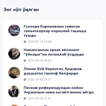
Энг кўп ўқилган
Гулнора Каримовани соғинган
санъаткорлар норасмий тақиққа
тушди
2019-07-19 15:40
Наманганлик эркак аёлининг
"ўйнаши"ни пичоқлаб ўлдирди
2022-09-26 09:03
Лиман бой берилгач, Қодиров
даҳшатли таклиф билдирди
2022-10-02 14:17
Песков референдумдан кейин
Украинани нима кутаётганини айтди
2022-09-26 21:07