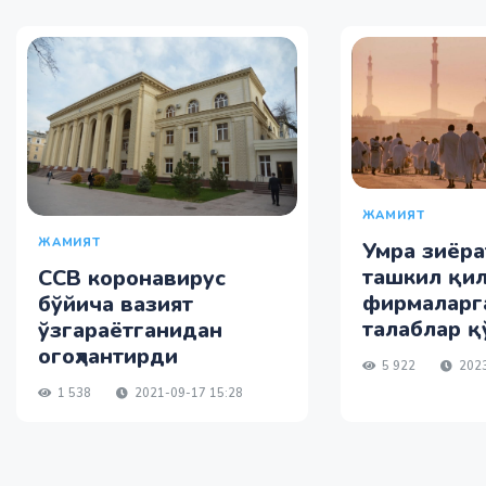
ЖАМИЯТ
ЖАМИЯТ
Умра зиёра
ташкил қи
ССВ коронавирус
фирмаларг
бўйича вазият
талаблар 
ўзгараётганидан
огоҳлантирди
5 922
2023
1 538
2021-09-17 15:28