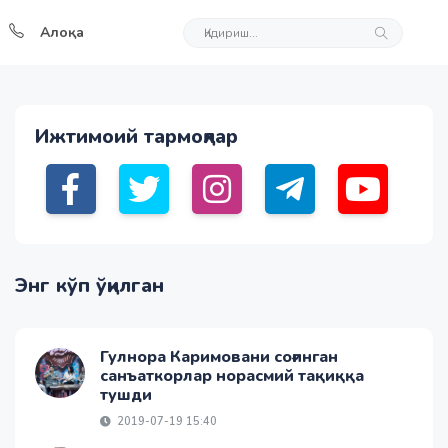
Алоқа
Ижтимоий тармоқлар
Энг кўп ўқилган
Гулнора Каримовани соғинган
санъаткорлар норасмий тақиққа
тушди
2019-07-19 15:40