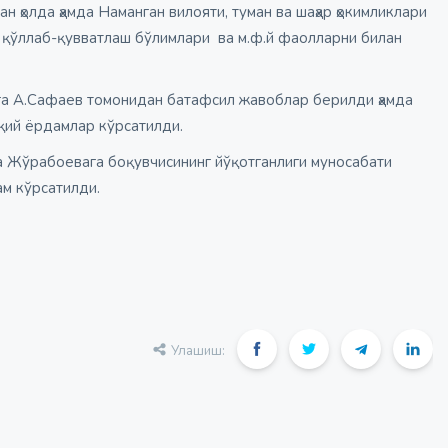
н ҳолда ҳамда Наманган вилояти, туман ва шаҳар ҳокимликлари
и қўллаб-қувватлаш бўлимлари ва м.ф.й фаолларни билан
га А.Сафаев томонидан батафсил жавоблар берилди ҳамда
уқий ёрдамлар кўрсатилди.
 Жўрабоевага боқувчисининг йўқотганлиги муносабати
м кўрсатилди.
Улашиш: