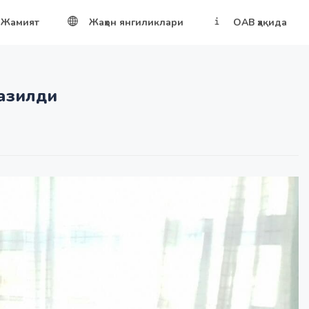
Жамият
Жаҳон янгиликлари
ОАВ ҳақида
казилди