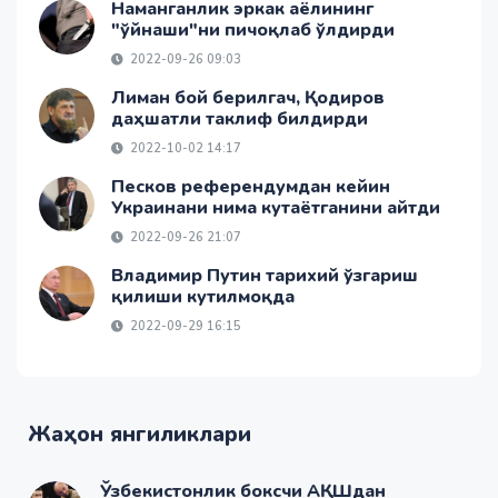
Наманганлик эркак аёлининг
"ўйнаши"ни пичоқлаб ўлдирди
2022-09-26 09:03
Лиман бой берилгач, Қодиров
даҳшатли таклиф билдирди
2022-10-02 14:17
Песков референдумдан кейин
Украинани нима кутаётганини айтди
2022-09-26 21:07
Владимир Путин тарихий ўзгариш
қилиши кутилмоқда
2022-09-29 16:15
Жаҳон янгиликлари
Ўзбекистонлик боксчи АҚШдан