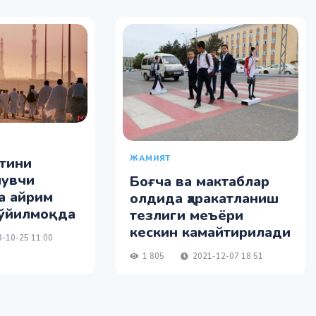
ЖАМИЯТ
тини
лувчи
Боғча ва мактаблар
а айрим
олдида ҳаракатланиш
қўйилмоқда
тезлиги меъёри
кескин камайтирилади
-10-25 11:00
1 805
2021-12-07 18:51