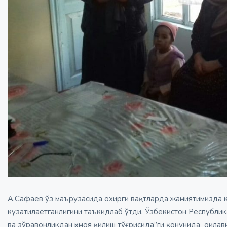
А.Сафаев ўз маърузасида охирги вақтларда жамиятимизда к
кузатилаётганлигини таъкидлаб ўтди. Ўзбекистон Республик
ва зўравонликдан ҳимоя қилиш тўғрисида”ги қонунида оилав