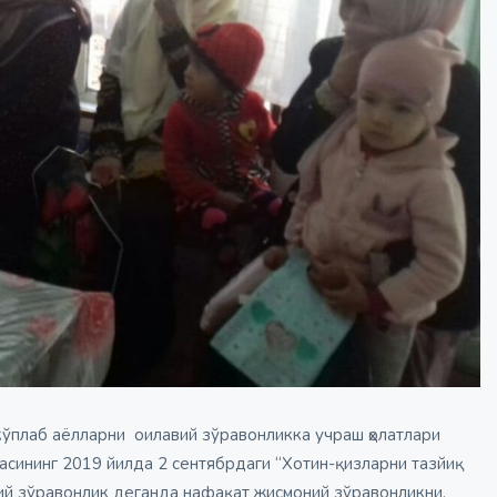
ўплаб аёлларни оилавий зўравонликка учраш ҳолатлари
асининг 2019 йилда 2 сентябрдаги “Хотин-қизларни тазйиқ
ий зўравонлик деганда нафақат жисмоний зўравонликни,