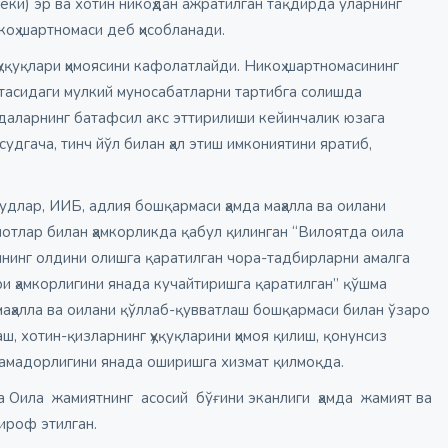
(ёки) эр ва хотин никоҳдан ажратилган тақдирда уларнинг
коҳ шартномаси деб ҳисобланади.
уқуқлари ҳимоясини кафолатлайди. Никоҳ шартномасининг
ўртасидаги мулкий муносабатларни тартибга солишда
даларнинг батафсил акс эттирилиши кейинчалик юзага
дгача, тинч йўл билан ҳал этиш имкониятини яратиб,
удлар, ИИБ, адлия бошқармаси ҳамда маҳалла ва оилани
тлар билан ҳамкорликда қабул қилинган “Вилоятда оила
ининг олдини олишга қаратилган чора-тадбирларни амалга
и ҳамкорлигини янада кучайтиришга қаратилган” қўшма
 маҳалла ва оилани қўллаб-қувватлаш бошқармаси билан ўзаро
, хотин-қизларнинг ҳуқуқларини ҳимоя қилиш, қонунсиз
самадорлигини янада оширишга хизмат қилмоқда.
 Оила жамиятнинг асосий бўғини эканлиги ҳамда жамият ва
тироф этилган.