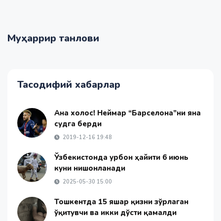
Муҳаррир танлови
Тасодифий хабарлар
Ана холос! Неймар “Барселона”ни яна
судга берди
2019-12-16 19:48
Ўзбекистонда Қурбон ҳайити 6 июнь
куни нишонланади
2025-05-30 15:00
Тошкентда 15 яшар қизни зўрлаган
ўқитувчи ва икки дўсти қамалди