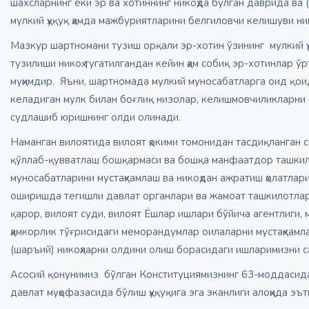
шахсларнинг ёки эр ва хотиннинг никоҳда бўлган даврида ва 
мулкий ҳуқуқ ҳамда мажбуриятларини белгиловчи келишуви ни
Мазкур шартномани тузиш орқали эр-хотин ўзининг мулкий ҳ
тузилиши никоҳ тугатилгандан кейин ҳам собиқ эр-хотинлар 
муҳимдир. Яъни, шартномада мулкий муносабатларга оид қои
келадиган мулк билан боғлиқ низолар, келишмовчиликларни су
судлашиб юришнинг олди олинади.
Наманган вилоятида вилоят ҳокими томонидан тасдиқланган с
қўллаб-қувватлаш бошқармаси ва бошқа манфаатдор ташкило
муносабатларини мустаҳкамлаш ва никоҳдан ажратиш ҳолатлар
оширишда тегишли давлат органлари ва жамоат ташкилотлар
қарор, вилоят суди, вилоят Ёшлар ишлари бўйича агентлиги,
ҳамкорлик тўғрисидаги меморандумлар оилаларни мустаҳкамлаш
(шаръий) никоҳларни олдини олиш борасидаги ишларимизни 
Асосий қонунимиз бўлган Конституциямизнинг 63-моддасида
давлат муҳофазасида бўлиш ҳуқуқига эга эканлиги алоҳида эъ