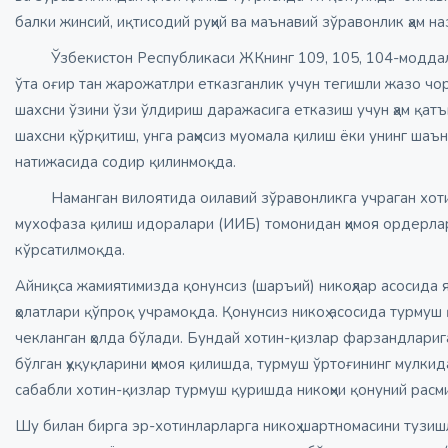
балки жинсий, иқтисодий руҳий ва маънавий зўравонлик ҳам на
Ўзбекистон Республикаси ЖКнинг 109, 105, 104-моддалари
ўта оғир тан жарожатлри етказганлик учун тегишли жазо 
шахсни ўзини ўзи ўлдириш даражасига етказиш учун ҳам қатъ
шахсни қўрқитиш, унга раҳмсиз муомала қилиш ёки унинг шаъ
натижасида содир қилинмоқда.
Наманган вилоятида оилавий зўравонликга учраган хотин-
мухофаза қилиш идоралари (ИИБ) томонидан ҳимоя ордерлар
кўрсатилмоқда.
Айниқса жамиятимизда қонунсиз (шаръий) никоҳлар асосида 
ҳолатлари қўпроқ учрамоқда. Қонунсиз никоҳ асосида турмуш
чекланган ҳолда бўлади. Бундай хотин-қизлар фарзандларига
бўлган ҳуқуқларини ҳимоя қилишда, турмуш ўртоғининг мулк
сабабли хотин-қизлар турмуш қуришда никоҳни қонуний рас
Шу билан бирга эр-хотинларларга никоҳ шартномасини тузиш