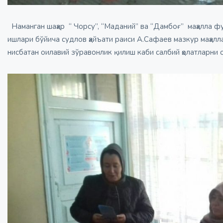
Наманган шаҳар “ Чорсу”, “Маданий” ва “Дамбоғ” маҳалла 
ишлари бўйича судлов ҳайъати раиси А.Сафаев мазкур маҳалл
нисбатан оилавий зўравонлик қилиш каби салбий ҳолатларни 