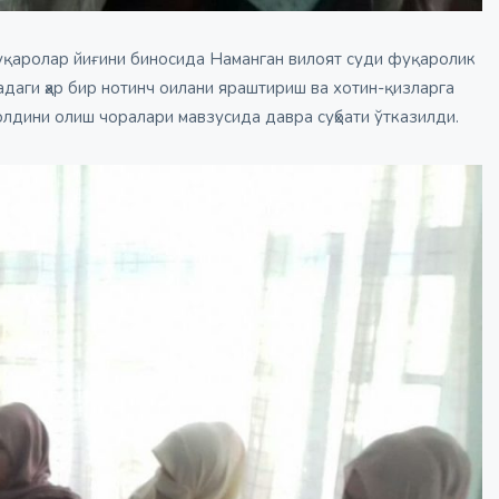
фуқаролар йиғини биносида Наманган вилоят суди фуқаролик
адаги ҳар бир нотинч оилани яраштириш ва хотин-қизларга
олдини олиш чоралари мавзусида давра суҳбати ўтказилди.