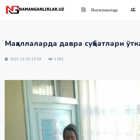
Янгиликлар
Маҳаллаларда давра суҳбатлари ўт
2021-11-02 13:59
1 651