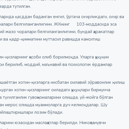
зарда тутилган.
да қасддан баданган енгил, ўртача оғирликдаги, оғир ва
чоралари белгиланганлигини. ЖКнинг 103-моддасида эса
ий жазо чоралари белгиланганлигини, бундай ҳаракатлар
ни ва қадр-қимматини муттасил равишда камситиш
қизларнинг ҳисоби олиб борилмоқда. Уларга ҳуқуқни
и берилиб, моддий, маънавий ва психологик ёрдамлар
яшаётган хотин-қизларга нисбатан оилавий зўравонлик қилиш
 қурган хотин-қизларнинг оиладаги ҳуқуқлари бирмунча
 туғилганлик гувоҳномаларини олишда, уй-жойга бўлган
идан мерос олишда муаммоларга дуч келмоқдалар. Шу
мийлаштиришлари лозим бўлади.
ларини юзасидан маслаҳатлар берилди. Никоҳланувчи