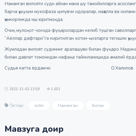
Наманган вилояти суди айнан мана шу тамойилларга асосланга
барча ҳуқуқни мухофаза қилувчи идоралар, маҳалла ва оилан
ҳамкорликда иш юритмоқда.
Очиқ мулоқот чоғида фуқаролардан келиб тушган саволлар
“Аёллар дафтари”га киритилган хотин-қизларга тегишли ҳуқ
Жумладан вилоят судининг аралашуви билан фуқаро Мадина
билан давлат томонидан нафақа тайинланишида амалий ёрда
Судья катта ёрдамчи О.Халилов
2021-11-02 13:59
1 651
xotin
Наманган
билан
Теглар:
Мавзуга доир