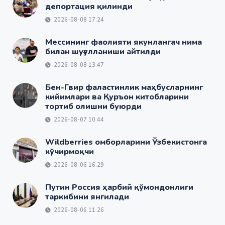
депортация қилинди
2026-08-08 17:24
Мессининг фаолияти якунлангач нима
билан шуғулланиши айтилди
2026-08-08 13:47
Бен-Гвир фаластинлик маҳбусларнинг
кийимлари ва Қуръон китобларини
тортиб олишни буюрди
2026-08-07 10:44
Wildberries омборларини Ўзбекистонга
кўчирмоқчи
2026-08-06 16:29
Путин Россия ҳарбий қўмондонлиги
таркибини янгилади
2026-08-06 11:26