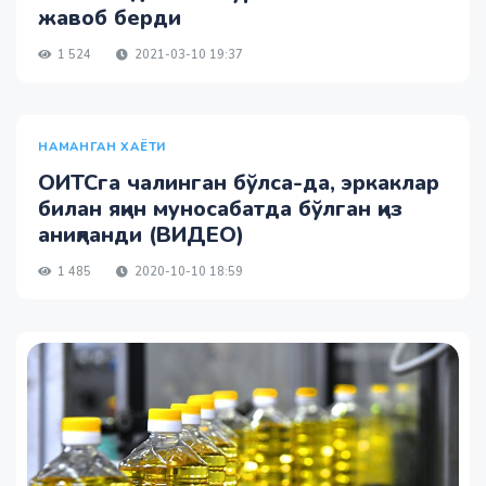
жавоб берди
1 524
2021-03-10 19:37
НАМАНГАН ХАЁТИ
ОИТСга чалинган бўлса-да, эркаклар
билан яқин муносабатда бўлган қиз
аниқланди (ВИДЕО)
1 485
2020-10-10 18:59