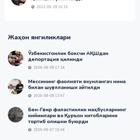
2022-09-29 16:15
Жаҳон янгиликлари
Ўзбекистонлик боксчи АҚШдан
депортация қилинди
2026-08-08 17:24
Мессининг фаолияти якунлангач нима
билан шуғулланиши айтилди
2026-08-08 13:47
Бен-Гвир фаластинлик маҳбусларнинг
кийимлари ва Қуръон китобларини
тортиб олишни буюрди
2026-08-07 10:44