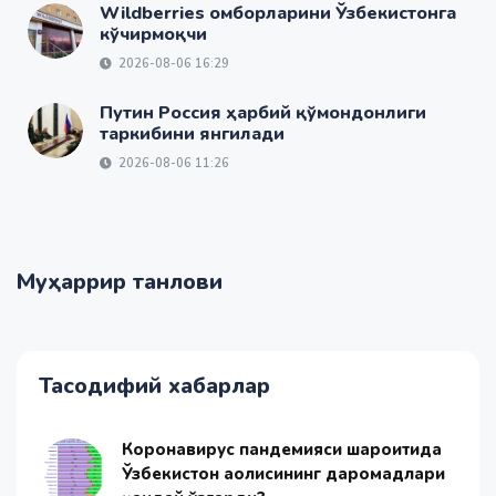
Wildberries омборларини Ўзбекистонга
кўчирмоқчи
2026-08-06 16:29
Путин Россия ҳарбий қўмондонлиги
таркибини янгилади
2026-08-06 11:26
Муҳаррир танлови
Тасодифий хабарлар
Коронавирус пандемияси шароитида
Ўзбекистон аҳолисининг даромадлари