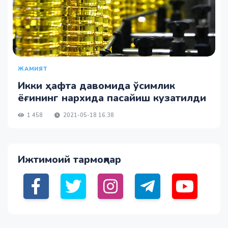
ЖАМИЯТ
Икки ҳафта давомида ўсимлик
ёғининг нархида пасайиш кузатилди
1 458
2021-05-18 16:38
Ижтимоий тармоқлар