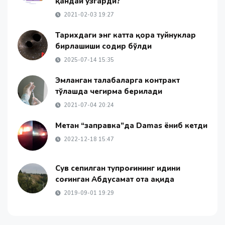
қандай ўзгарди?
2021-02-03 19:27
Тарихдаги энг катта қора туйнуклар
бирлашиши содир бўлди
2025-07-14 15:35
Эмланган талабаларга контракт
тўлашда чегирма берилади
2021-07-04 20:24
Mетан “заправка”да Damas ёниб кетди
2022-12-18 15:47
Сув сепилган тупроғининг ҳидини
соғинган Абдусамат ота ҳақида
2019-09-01 19:29