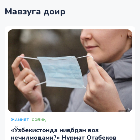
Мавзуга доир
ЖАМИЯТ
СОҒЛИҚ
«Ўзбекистонда ниқобдан воз
кечилмоқдами?» Нурмат Отабеков