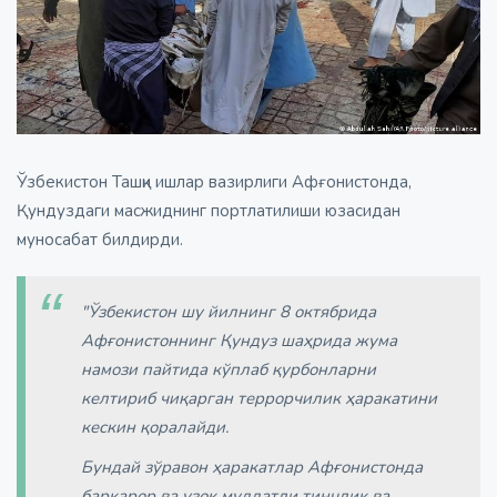
Ўзбекистон Ташқи ишлар вазирлиги Афғонистонда,
Қундуздаги масжиднинг портлатилиши юзасидан
муносабат билдирди.
"Ўзбекистон шу йилнинг 8 октябрида
Aфғонистоннинг Қундуз шаҳрида жума
намози пайтида кўплаб қурбонларни
келтириб чиқарган террорчилик ҳаракатини
кескин қоралайди.
Бундай зўравон ҳаракатлар Aфғонистонда
барқарор ва узоқ муддатли тинчлик ва