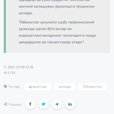
миллий келишувни ўрнатишга тўсқинлик
қилади.
Ўзбекистон ҳукумати ушбу ғайриинсоний
ҳужумда ҳалок бўлганлар ва
жароҳатланганларнинг оилаларига чуқур
ҳамдардлик ва таъзия изҳор етади".
2021-10-09 21:36
1 714
ҳаракатлар
қилади
Ўзбекистон
Теглар:
Улашиш: