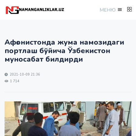
МEНЮ
Афғонистонда жума намозидаги
портлаш бўйича Ўзбекистон
муносабат билдирди
2021-10-09 21:36
1 714