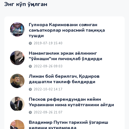
Энг кўп ўқилган
Гулнора Каримовани соғинган
санъаткорлар норасмий тақиққа
тушди
2019-07-19 15:40
Наманганлик эркак аёлининг
"ўйнаши"ни пичоқлаб ўлдирди
2022-09-26 09:03
Лиман бой берилгач, Қодиров
даҳшатли таклиф билдирди
2022-10-02 14:17
Песков референдумдан кейин
Украинани нима кутаётганини айтди
2022-09-26 21:07
Владимир Путин тарихий ўзгариш
қилиши кутилмоқда