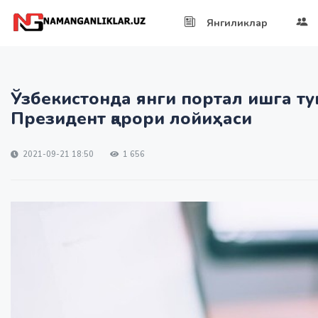
Янгиликлар
Ўзбекистонда янги портал ишга ту
Президент қарори лойиҳаси
2021-09-21 18:50
1 656