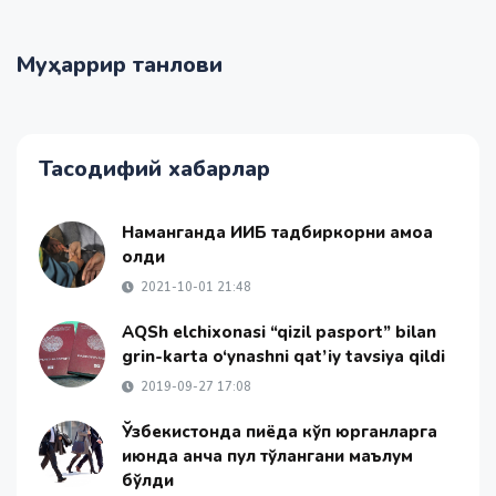
Муҳаррир танлови
Тасодифий хабарлар
Наманганда ИИБ тадбиркорни қамоққа
олди
2021-10-01 21:48
AQSh elchixonasi “qizil pasport” bilan
grin-karta o‘ynashni qat’iy tavsiya qildi
2019-09-27 17:08
Ўзбекистонда пиёда кўп юрганларга
июнда қанча пул тўлангани маълум
бўлди