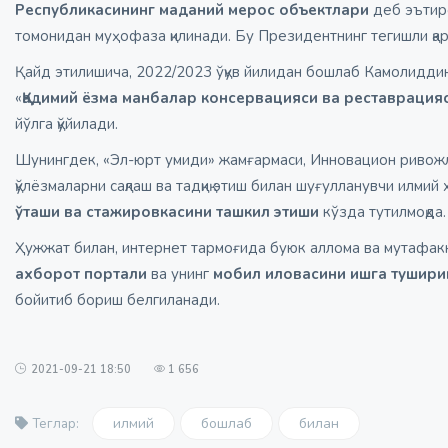
Республикасининг
маданий мерос объектлари
деб эътиро
томонидан муҳофаза қилинади. Бу Президентнинг тегишли қ
Қайд этилишича, 2022/2023 ўқув йилидан бошлаб Камолидди
«
Қадимий ёзма манбалар консервацияси ва реставрация
йўлга қўйилади.
Шунингдек, «Эл-юрт умиди» жамғармаси, Инновацион ривож
қўлёзмаларни сақлаш ва тадқиқ этиш билан шуғулланувчи илми
ўташи ва стажировкасини ташкил этиши
кўзда тутилмоқда.
Ҳужжат билан, интернет тармоғида буюк аллома ва мутафак
ахборот портали
ва унинг
мобил иловасини ишга тушир
бойитиб бориш белгиланади.
2021-09-21 18:50
1 656
илмий
бошлаб
билан
Теглар: