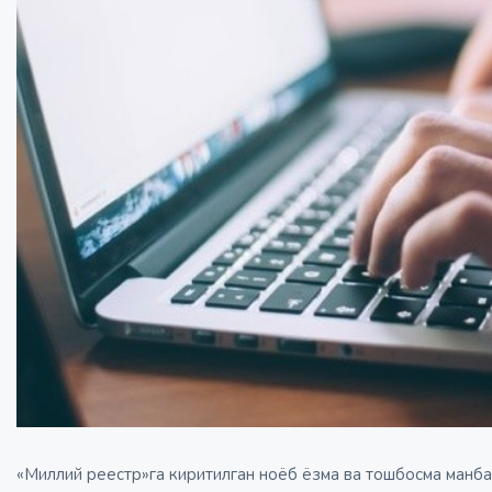
«Миллий реестр»га киритилган ноёб ёзма ва тошбосма манб