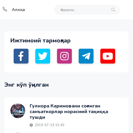
Алоқа
Ижтимоий тармоқлар
Энг кўп ўқилган
Гулнора Каримовани соғинган
санъаткорлар норасмий тақиққа
тушди
2019-07-19 15:40