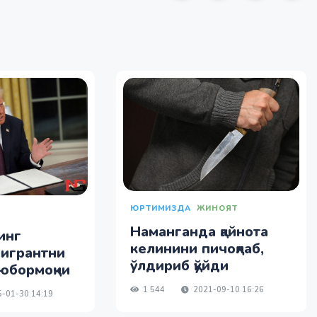
ЮРТИМИЗДА
ЖИНОЯТ
Наманганда қайнота
инг
келинини пичоқлаб,
мигрантни
ўлдириб қўйди
 юбормоқчи
1 544
2021-09-10 16:26
-01-30 14:19