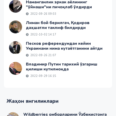
Наманганлик эркак аёлининг
"ўйнаши"ни пичоқлаб ўлдирди
2022-09-26 09:03
Лиман бой берилгач, Қодиров
даҳшатли таклиф билдирди
2022-10-02 14:17
Песков референдумдан кейин
Украинани нима кутаётганини айтди
2022-09-26 21:07
Владимир Путин тарихий ўзгариш
қилиши кутилмоқда
2022-09-29 16:15
Жаҳон янгиликлари
Wildberries омборларини Ўзбекистонга