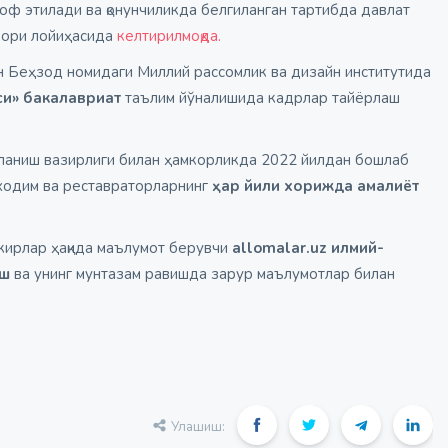
ф этилади ва қонунчиликда белгиланган тартибда давлат
арори лойиҳасида
келтирилмоқда.
н Беҳзод номидаги Миллий рассомлик ва дизайн институтида
си»
бакалавриат
таълим йўналишида кадрлар тайёрлаш
ланиш вазирлиги билан ҳамкорликда 2022 йилдан бошлаб
й ходим ва реставраторларнинг
ҳар йили хорижда амалиёт
кирлар ҳақида маълумот берувчи
allomalar.uz илмий-
иш
ва унинг мунтазам равишда зарур маълумотлар билан
Улашиш: