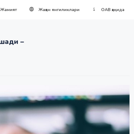
Жамият
Жаҳон янгиликлари
ОАВ ҳақида
шади –