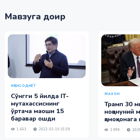
Мавзуга доир
ИҚТИСОДИЁТ
ЖАХОН
Сўнгги 5 йилда IT-
мутахассиснинг
Трамп 30 м
ўртача маоши 15
ноқонуний 
баравар ошди
қамоқхонага
1 663
2022-02-10 15:59
2 999
2025