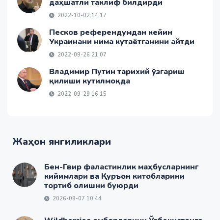
даҳшатли таклиф билдирди
2022-10-02 14:17
Песков референдумдан кейин
Украинани нима кутаётганини айтди
2022-09-26 21:07
Владимир Путин тарихий ўзгариш
қилиши кутилмоқда
2022-09-29 16:15
Жаҳон янгиликлари
Бен-Гвир фаластинлик маҳбусларнинг
кийимлари ва Қуръон китобларини
тортиб олишни буюрди
2026-08-07 10:44