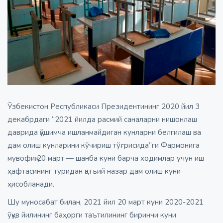
Ўзбекистон Республикаси Президентининг 2020 йил 3
декабрдаги “2021 йилда расмий саналарни нишонлаш
даврида қўшимча ишланмайдиган кунларни белгилаш ва
дам олиш кунларини кўчириш тўғрисида”ги Фармонига
мувофиқ 20 март — шанба куни барча ходимлар учун иш
ҳафтасининг туридан қатъий назар дам олиш куни
ҳисобланади.
Шу муносабат билан, 2021 йил 20 март куни 2020-2021
ўқув йилининг баҳорги таътилининг биринчи куни