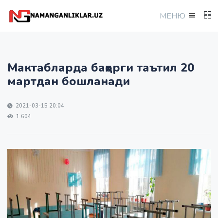
МEНЮ
Мактабларда баҳорги таътил 20
мартдан бошланади
2021-03-15 20:04
1 604