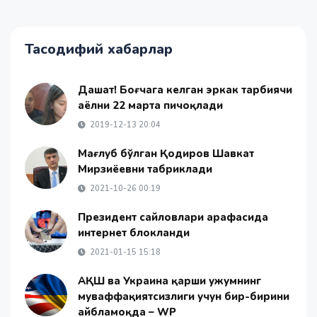
Тасодифий хабарлар
Даҳшат! Боғчага келган эркак тарбиячи
аёлни 22 марта пичоқлади
2019-12-13 20:04
Мағлуб бўлган Қодиров Шавкат
Мирзиёевни табриклади
2021-10-26 00:19
Президент сайловлари арафасида
интернет блокланди
2021-01-15 15:18
АҚШ ва Украина қарши ҳужумнинг
муваффақиятсизлиги учун бир-бирини
айбламоқда – WP