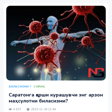
БИЛАСИЗМИ ?
СОҒЛИҚ
Саратонга қарши курашувчи энг арзон
маҳсулотни биласизми?
4 037
2023-11-24 11:44