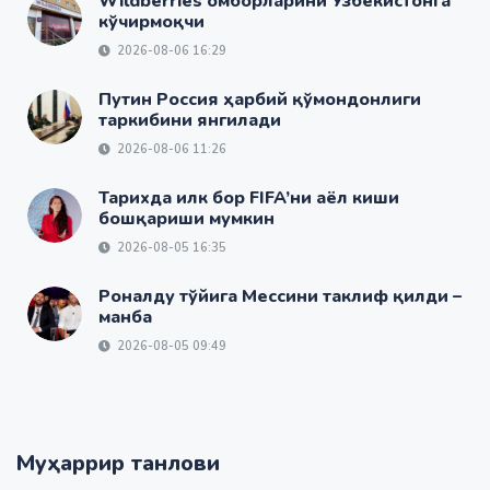
Wildberries омборларини Ўзбекистонга
кўчирмоқчи
2026-08-06 16:29
Путин Россия ҳарбий қўмондонлиги
таркибини янгилади
2026-08-06 11:26
Тарихда илк бор FIFA’ни аёл киши
бошқариши мумкин
2026-08-05 16:35
Роналду тўйига Мессини таклиф қилди –
манба
2026-08-05 09:49
Муҳаррир танлови