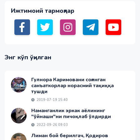
Ижтимоий тармоқлар
Энг кўп ўқилган
Гулнора Каримовани соғинган
санъаткорлар норасмий тақиққа
тушди
2019-07-19 15:40
Наманганлик эркак аёлининг
"ўйнаши"ни пичоқлаб ўлдирди
2022-09-26 09:03
Лиман бой берилгач, Қодиров