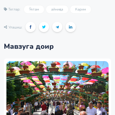
Ўктам
айниқса
Карим
Теглар:
Улашиш:
Мавзуга доир