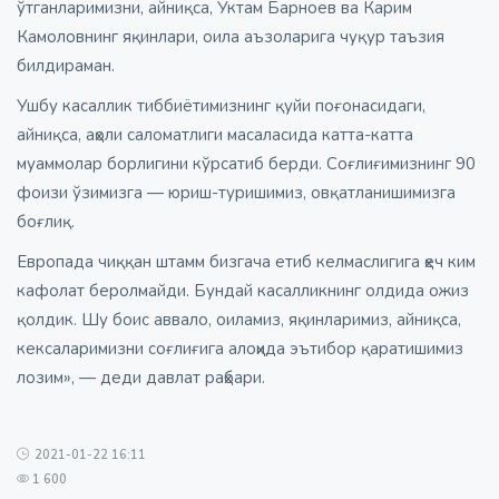
ўтганларимизни, айниқса, Ўктам Барноев ва Карим
Камоловнинг яқинлари, оила аъзоларига чуқур таъзия
билдираман.
Ушбу касаллик тиббиётимизнинг қуйи поғонасидаги,
айниқса, аҳоли саломатлиги масаласида катта-катта
муаммолар борлигини кўрсатиб берди. Соғлиғимизнинг 90
фоизи ўзимизга — юриш-туришимиз, овқатланишимизга
боғлиқ.
Европада чиққан штамм бизгача етиб келмаслигига ҳеч ким
кафолат беролмайди. Бундай касалликнинг олдида ожиз
қолдик. Шу боис аввало, оиламиз, яқинларимиз, айниқса,
кексаларимизни соғлиғига алоҳида эътибор қаратишимиз
лозим», — деди давлат раҳбари.
2021-01-22 16:11
1 600