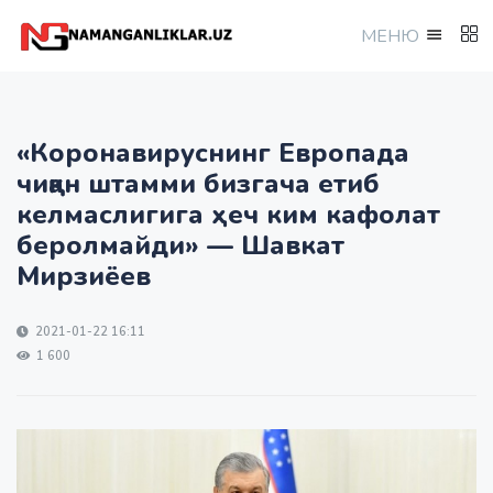
МEНЮ
«Коронавируснинг Европада
чиққан штамми бизгача етиб
келмаслигига ҳеч ким кафолат
беролмайди» — Шавкат
Мирзиёев
2021-01-22 16:11
1 600