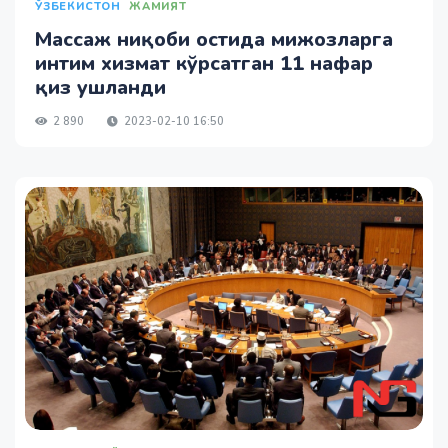
ЎЗБЕКИСТОН
ЖАМИЯТ
Массаж ниқоби остида мижозларга
интим хизмат кўрсатган 11 нафар
қиз ушланди
2 890
2023-02-10 16:50