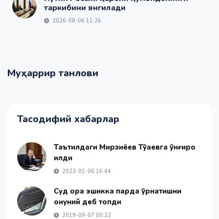
таркибини янгилади
2026-08-06 11:26
Муҳаррир танлови
Тасодифий хабарлар
Таътилдаги Мирзиёев Тўқаевга қўнғироқ
қилди
2022-01-06 16:44
Суд орқа эшикка парда ўрнатишни
қонуний деб топди
2019-09-07 00:22