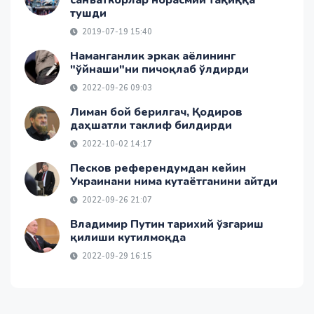
тушди
2019-07-19 15:40
Наманганлик эркак аёлининг
"ўйнаши"ни пичоқлаб ўлдирди
2022-09-26 09:03
Лиман бой берилгач, Қодиров
даҳшатли таклиф билдирди
2022-10-02 14:17
Песков референдумдан кейин
Украинани нима кутаётганини айтди
2022-09-26 21:07
Владимир Путин тарихий ўзгариш
қилиши кутилмоқда
2022-09-29 16:15