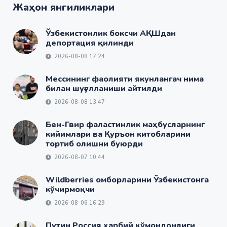
Жаҳон янгиликлари
Ўзбекистонлик боксчи АҚШдан
депортация қилинди
2026-08-08 17:24
Мессининг фаолияти якунлангач нима
билан шуғулланиши айтилди
2026-08-08 13:47
Бен-Гвир фаластинлик маҳбусларнинг
кийимлари ва Қуръон китобларини
тортиб олишни буюрди
2026-08-07 10:44
Wildberries омборларини Ўзбекистонга
кўчирмоқчи
2026-08-06 16:29
Путин Россия ҳарбий қўмондонлиги