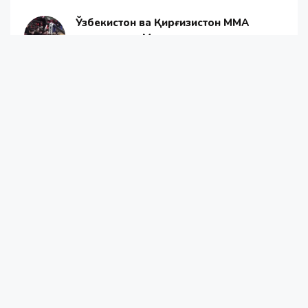
Ўзбекистон ва Қирғизистон ММА
жангчилари Москвада катта жанжал
уюштирди
2021-12-13 18:39
Энди ҳокимларни депутатлар
тасдиқлайди
2022-01-31 16:51
«UzAuto Motors» машиналар
нархларини туширмоқчи эмас
2020-08-20 21:22
Янгиликлар
Жамият
Жаҳон янгиликлари
ОАВ ҳақида
Алоқа