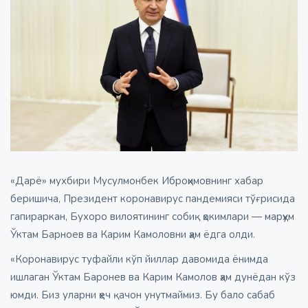
«Дарё» мухбири Мусулмонбек Иброҳимовнинг хабар
беришича, Президент коронавирус пандемияси тўғрисида
гапираркан, Бухоро вилоятининг собиқ ҳокимлари — марҳум
Ўктам Барноев ва Карим Камоловни ҳам ёдга олди.
«Коронавирус туфайли кўп йиллар давомида ёнимда
ишлаган Ўктам Баронев ва Карим Камолов ҳам дунёдан кўз
юмди. Биз уларни ҳеч қачон унутмаймиз. Бу бало сабаб