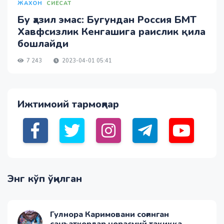
ЖАХОН
СИЁСАТ
Бу ҳазил эмас: Бугундан Россия БМТ
Хавфсизлик Кенгашига раислик қила
бошлайди
7 243
2023-04-01 05:41
Ижтимоий тармоқлар
Энг кўп ўқилган
Гулнора Каримовани соғинган
санъаткорлар норасмий тақиққа