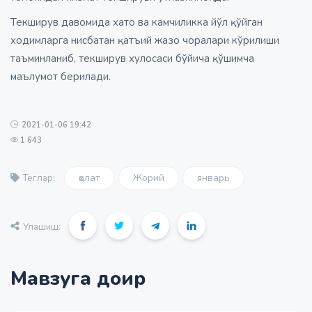
Текширув давомида хато ва камчиликка йўл қўйган
ходимларга нисбатан қатъий жазо чоралари кўрилиши
таъминланиб, текширув хулосаси бўйича қўшимча
маълумот берилади.
2021-01-06 19:42
1 643
ҳолат
Жорий
январь
Теглар:
Улашиш:
Мавзуга доир