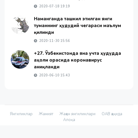
2020-07-18 19:19
Наманганда ташкил этилган янги
туманнинг ҳудудий чегараси маълум
қилинди
2020-11-30 15:56
+27. Ўзбекистонда яна учта ҳудудда
аҳоли орасида коронавирус
аниқланди
2020-06-10 15:43
Янгиликлар
Жамият
Жаҳон янгиликлари
ОАВ ҳақида
Алоқа
© 2026 - «Namanganliklar Group» Х/К |
Developed by
@yetimdasturchi