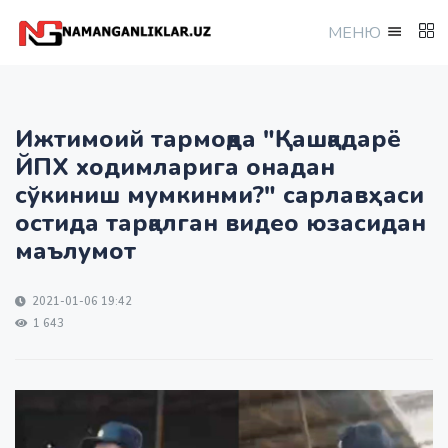
МEНЮ
Ижтимоий тармоқда "Қашқадарё
ЙПХ ходимларига онадан
сўкиниш мумкинми?" сарлавҳаси
остида тарқалган видео юзасидан
маълумот
2021-01-06 19:42
1 643