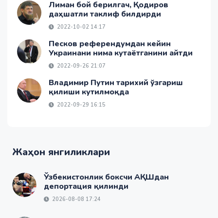
Лиман бой берилгач, Қодиров
даҳшатли таклиф билдирди
2022-10-02 14:17
Песков референдумдан кейин
Украинани нима кутаётганини айтди
2022-09-26 21:07
Владимир Путин тарихий ўзгариш
қилиши кутилмоқда
2022-09-29 16:15
Жаҳон янгиликлари
Ўзбекистонлик боксчи АҚШдан
депортация қилинди
2026-08-08 17:24