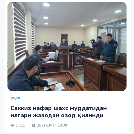
ҲУҚУҚ
Саккиз нафар шахс муддатидан
илгари жазодан озод қилинди
1 711
2021-10-14 18:38