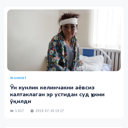
ЖАМИЯТ
Ўн кунлик келинчакни аёвсиз
калтаклаган эр устидан суд ҳукми
ўқилди
1 617
2019-07-30 19:27