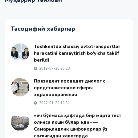
Тасодифий хабарлар
Toshkentda shaxsiy avtotransportlar
harakatini kamaytirish bo‘yicha taklif
berildi
2019-07-26 20:23
Президент проведет диалог с
представителями сферы
здравоохранения
2022-01-22 16:51
«Ҳеч бўлмаса ҳафтада бир марта тест
олинса яхши бўлар эди» —
Самарқандлик шифокорлар ўз
соғлигидан хавотирда