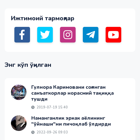
Ижтимоий тармоқлар
Энг кўп ўқилган
Гулнора Каримовани соғинган
санъаткорлар норасмий тақиққа
тушди
2019-07-19 15:40
Наманганлик эркак аёлининг
"ўйнаши"ни пичоқлаб ўлдирди
2022-09-26 09:03