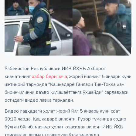
Ўзбекистон Республикаси ИИВ ЙҲХББ Ахборот
хизматининг
хабар беришича
, жорий йилнинг 5 январь куни
ижтимоий тармоқда "Қашқадарё Гаилари Тик-Токка ҳам
биринчиликни даъво қилишаётганга ўхшайди" сарлавҳаси
остидаги видео лавҳа тарқалди.
Видео лавҳадаги ҳолат жорий йил 5 январь куни соат
09:10 ларда, Қашқадарё вилояти, Ғузор туманида содир
бўлган бўлиб, мазкур ҳолат юзасидан вилоят ИИБ ЙҲХБ
томонидан хизмат текшируви ўтказилмоқда.