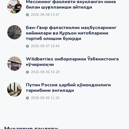
Мессининг фаолияти якунлангач нима
билан шуғулланиши айтилди
2026-08-08 13:47
Бен-Гвир фаластинлик маҳбусларнинг
кийимлари ва Қуръон китобларини
тортиб олишни буюрди
2026-08-07 10:44
Wildberries омборларини Ўзбекистонга
кўчирмоқчи
2026-08-06 16:29
Путин Россия ҳарбий қўмондонлиги
таркибини янгилади
2026-08-06 11:26
Муҳаррир танлови