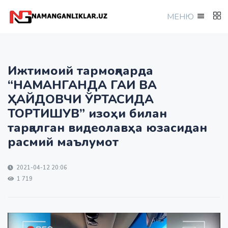
МEНЮ
Ижтимоий тармоқларда
“НАМАНГАНДА ГАИ ВА
ҲАЙДОВЧИ ЎРТАСИДА
ТОРТИШУВ” изоҳи билан
тарқалган видеолавҳа юзасидан
расмий маълумот
2021-04-12 20:06
1 719