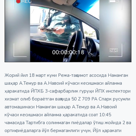
Жорий йил 18 март куни Режа-тақсимот асосида Наманган
шаҳар А.Темур ва А.Навоий кўчаси кесишмаси айланма
ҳаракатида ЙПХБ 3-сафарбарлик гуруҳи ЙПХ инспектори
хизмат олиб бораётган вақтида 50 Z 709 PA Спарк русумли
автомашинаси Наманган шаҳар А.Темур ва А.Навоий
кўчаси кесишмаси айланма ҳаракатида соат 10:45
чамасида Тартибга солинмаган пиёдалар ўтиш жойида 2 ва
ортиқ пиёдаларга йўл бермаганлиги учун, Йўл ҳаракати