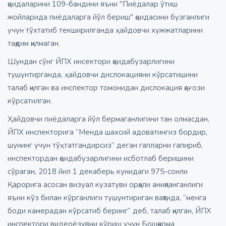
қоидаларини 109-бандини яъни "Пиёдалар ўтиш
жойларида пиёдаларга йўл бериш" қоидасини бузганлиги
учун тўхтатиб текширилганда ҳайдовчи хужжатларини
тақдим қилмаган.
Шундан сўнг ЙПХ инсектори қоидабузарлигини
тушунтирганда, ҳайдовчи дислокацияни кўрсатишини
талаб қилган ва инспектор томонидан дислокация қоғози
кўрсатилган.
Ҳайдовчи пиёдаларга йўл бермаганлигини тан олмасдан,
ЙПХ инспекторига “Менда шахсий адоватингиз бордир,
шунинг учун тўҳтатгандирсиз” деган гапларни гапириб,
инспектордан қоидабузарлигини исботлаб беришини
сўраган, 2018 йил 1 декаберь кунидаги 975-сонли
Қарорига асосан визуал кузатуви орқали аниқланганлиги
яъни кўз билан кўрганлиги тушунтириган вақтида, “менга
боди камерадан кўрсатиб беринг” деб, талаб қилган, ЙПХ
инспектори видеоёзувни кўриш учун Бошқарма