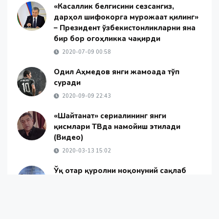
«Касаллик белгисини сезсангиз,
дарҳол шифокорга мурожаат қилинг»
– Президент ўзбекистонликларни яна
бир бор огоҳликка чақирди
2020-07-09 00:58
Одил Aҳмедов янги жамоада тўп
суради
2020-09-09 22:43
«Шайтанат» сериалининг янги
қисмлари ТВда намойиш этилади
(Видео)
2020-03-13 15:02
Ўқ отар қуролни ноқонуний сақлаб
келган шахс аниқланди
2021-09-29 15:59