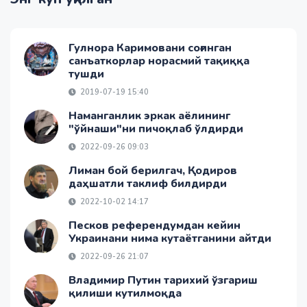
Гулнора Каримовани соғинган
санъаткорлар норасмий тақиққа
тушди
2019-07-19 15:40
Наманганлик эркак аёлининг
"ўйнаши"ни пичоқлаб ўлдирди
2022-09-26 09:03
Лиман бой берилгач, Қодиров
даҳшатли таклиф билдирди
2022-10-02 14:17
Песков референдумдан кейин
Украинани нима кутаётганини айтди
2022-09-26 21:07
Владимир Путин тарихий ўзгариш
қилиши кутилмоқда