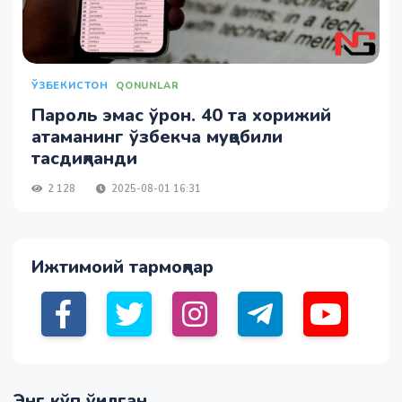
ЎЗБЕКИСТОН
QONUNLAR
Пароль эмас ўрон. 40 та хорижий
атаманинг ўзбекча муқобили
тасдиқланди
2 128
2025-08-01 16:31
Ижтимоий тармоқлар
Энг кўп ўқилган