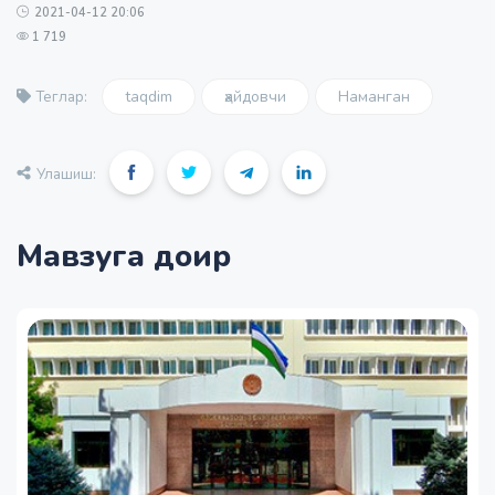
2021-04-12 20:06
1 719
taqdim
ҳайдовчи
Наманган
Теглар:
Улашиш:
Мавзуга доир