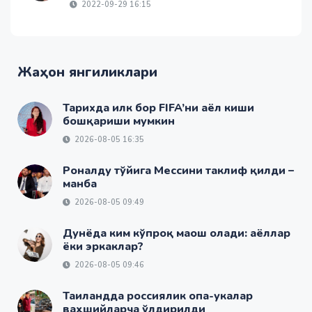
2022-09-29 16:15
Жаҳон янгиликлари
Тарихда илк бор FIFA’ни аёл киши
бошқариши мумкин
2026-08-05 16:35
Роналду тўйига Мессини таклиф қилди –
манба
2026-08-05 09:49
Дунёда ким кўпроқ маош олади: аёллар
ёки эркаклар?
2026-08-05 09:46
Таиландда россиялик опа-укалар
ваҳшийларча ўлдирилди