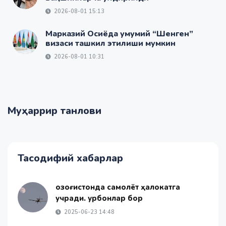
2026-08-01 15:13
Марказий Осиёда умумий “Шенген”
визаси ташкил этилиши мумкин
2026-08-01 10:31
Муҳаррир танлови
Тасодифий хабарлар
Қозоғистонда самолёт ҳалокатга
учради. Қурбонлар бор
2025-06-23 14:48