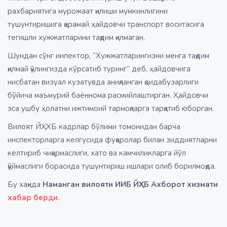
рахбариятига мурожаат қилиши мумкинлигини
тушунтиришига қарамай ҳайдовчи транспорт воситасига
тегишли хужжатларини тақдим қилмаган.
Шундан сўнг инпектор, “Хужжатларингизни менга тақдим
қилмай қўлингизда кўрсатиб туринг” деб, ҳайдовчига
нисбатан визуал кузатувда аниқланган қоидабузарлиги
бўйича маъмурий баённома расмийлаштирган. Ҳайдовчи
эса ушбу ҳолатни ижтимоий тармоқларга тарқатиб юборган.
Вилоят ЙҲХБ кадрлар бўлими томонидан барча
инспекторларга келгусида фуқаролар билан зиддиятларни
келтириб чиқармаслиги, хато ва камчиликларга йўл
қўймаслиги борасида тушунтириш ишлари олиб борилмоқда.
Бу хақида
Наманган вилояти ИИБ ЙҲХБ Ахборот хизмати
хабар берди.