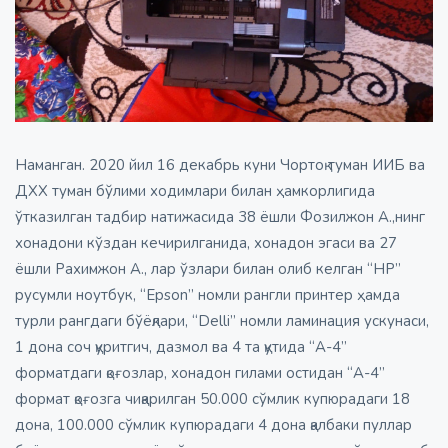
Наманган. 2020 йил 16 декабрь куни Чортоқ туман ИИБ ва
ДХХ туман бўлими ходимлари билан ҳамкорлигида
ўтказилган тадбир натижасида 38 ёшли Фозилжон А.,нинг
хонадони кўздан кечирилганида, хонадон эгаси ва 27
ёшли Рахимжон А., лар ўзлари билан олиб келган “HP”
русумли ноутбук, “Epson” номли рангли принтер ҳамда
турли рангдаги бўёқлари, “Delli” номли ламинация ускунаси,
1 дона соч қуритгич, дазмол ва 4 та қутида “А-4”
форматдаги қоғозлар, хонадон гилами остидан “А-4”
формат қоғозга чиқарилган 50.000 сўмлик купюрадаги 18
дона, 100.000 сўмлик купюрадаги 4 дона қалбаки пуллар