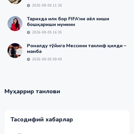
2026-08-06 11:26
Тарихда илк бор FIFA’ни аёл киши
бошқариши мумкин
2026-08-05 16:35
Роналду тўйига Мессини таклиф қилди –
манба
2026-08-05 09:49
Муҳаррир танлови
Тасодифий хабарлар