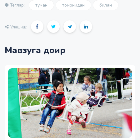
туман
томонидан
билан
Теглар:
Улашиш:
Мавзуга доир