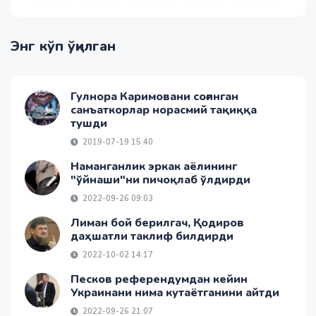
Энг кўп ўқилган
Гулнора Каримовани соғинган
санъаткорлар норасмий тақиққа
тушди
2019-07-19 15:40
Наманганлик эркак аёлининг
"ўйнаши"ни пичоқлаб ўлдирди
2022-09-26 09:03
Лиман бой берилгач, Қодиров
даҳшатли таклиф билдирди
2022-10-02 14:17
Песков референдумдан кейин
Украинани нима кутаётганини айтди
2022-09-26 21:07