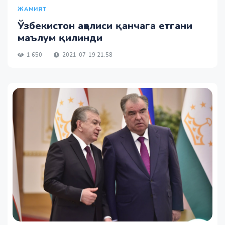
ЖАМИЯТ
Ўзбекистон аҳолиси қанчага етгани
маълум қилинди
1 650
2021-07-19 21:58