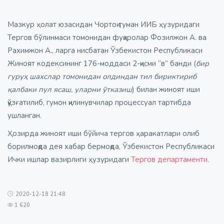
Мазкур ҳолат юзасидан Чортоқ туман ИИБ ҳузуридаги
Тергов бўлинмаси томонидан фуқаролар Фозилжон А. ва
Рахимжон А., ларга нисбатан Ўзбекистон Республикаси
Жиноят кодексининг 176-моддаси 2-қисми “в” банди (
бир
гуруҳ шахслар томонидан олдиндан тил бириктириб
қалбаки пул ясаш, уларни ўтказиш
) билан жиноят иши
қўзғатилиб, гумон қилинувчилар процессуал тартибда
ушланган.
Ҳозирда жиноят иши бўйича тергов ҳаракатлари олиб
борилмоқда дея хабар бермоқда, Ўзбекистон Республикаси
Ички ишлар вазирлиги ҳузуридаги
Тергов департаменти
.
2020-12-18 21:48
1 620