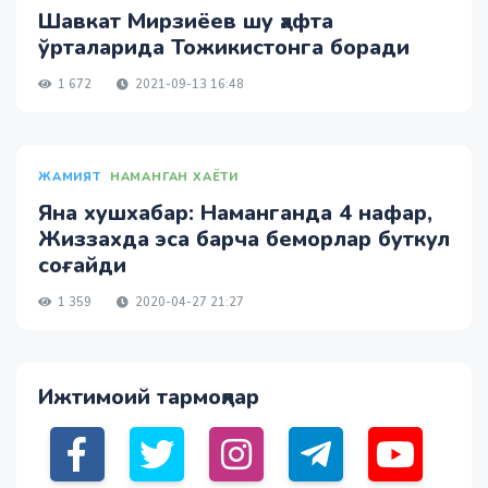
Шавкат Мирзиёев шу ҳафта
ўрталарида Тожикистонга боради
1 672
2021-09-13 16:48
ЖАМИЯТ
НАМАНГАН ХАЁТИ
Яна хушхабар: Наманганда 4 нафар,
Жиззахда эса барча беморлар буткул
соғайди
1 359
2020-04-27 21:27
Ижтимоий тармоқлар