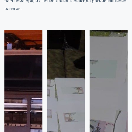
баённома орқали ашёвий далил тариқасида расмийлаштириб
олинган.