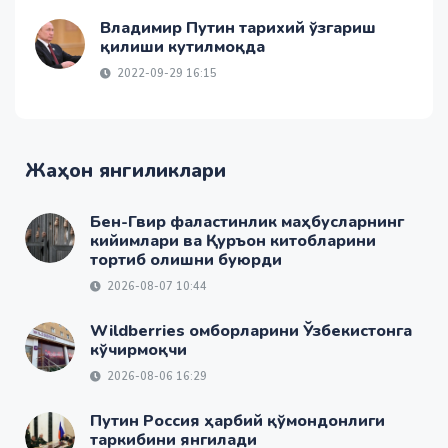
Владимир Путин тарихий ўзгариш
қилиши кутилмоқда
2022-09-29 16:15
Жаҳон янгиликлари
Бен-Гвир фаластинлик маҳбусларнинг
кийимлари ва Қуръон китобларини
тортиб олишни буюрди
2026-08-07 10:44
Wildberries омборларини Ўзбекистонга
кўчирмоқчи
2026-08-06 16:29
Путин Россия ҳарбий қўмондонлиги
таркибини янгилади