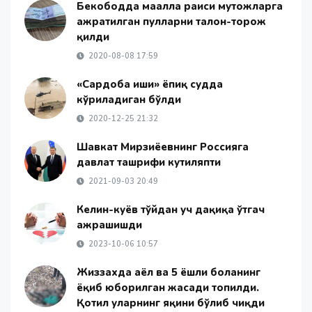
Бекободда маҳалла раиси муҳтожларга
ажратилган пулларни талон-торож
қилди
2020-08-08 17:59
«Сардоба иши» ёпиқ судда
кўриладиган бўлди
2020-12-25 21:32
Шавкат Мирзиёевнинг Россияга
давлат ташрифи кутиляпти
2021-09-03 20:49
Келин-куёв тўйдан уч дақиқа ўтгач
ажрашишди
2023-10-06 10:57
Жиззахда аёл ва 5 ёшли боланинг
ёқиб юборилган жасади топилди.
Қотил уларнинг яқини бўлиб чиқди