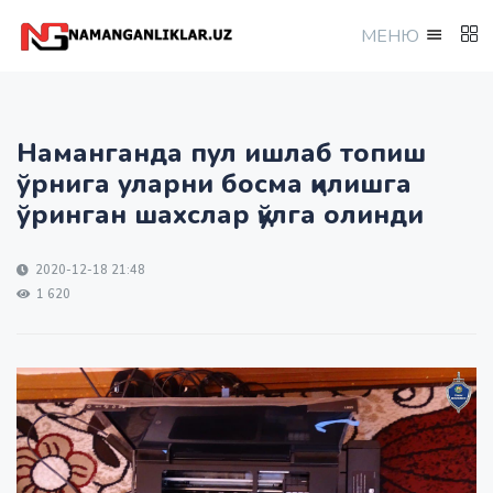
МEНЮ
Наманганда пул ишлаб топиш
ўрнига уларни босма қилишга
ўринган шахслар қўлга олинди
2020-12-18 21:48
1 620