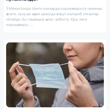
Ўзбекистонда сўнгги кунларда коронавирусга чалиниш
ҳолати, хусусан аҳоли орасида вирус юқтириб олганлар
кўпайди. Бу ташвишли ҳолат, албатта. Ҳўш, нега
коронавирус…...