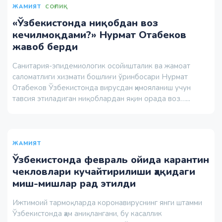
ЖАМИЯТ
СОҒЛИҚ
«Ўзбекистонда ниқобдан воз
кечилмоқдами?» Нурмат Отабеков
жавоб берди
Санитария-эпидемиологик осойишталик ва жамоат
саломатлиги хизмати бошлиғи ўринбосари Нурмат
Отабеков Ўзбекистонда вирусдан ҳимояланиш учун
тавсия этиладиган ниқоблардан яқин орада воз…...
ЖАМИЯТ
Ўзбекистонда февраль ойида карантин
чекловлари кучайтирилиши ҳақидаги
миш-мишлар рад этилди
Ижтимоий тармоқларда коронавируснинг янги штамми
Ўзбекистонда ҳам аниқлангани, бу касаллик