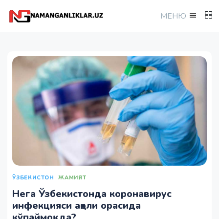
МEНЮ
ЎЗБЕКИСТОН
ЖАМИЯТ
Нега Ўзбекистонда коронавирус
инфекцияси аҳоли орасида
кўпаймоқда?