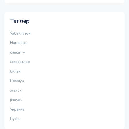
Теглар
Ўзбекистон
Наманган
сиёсат”•
жиноятлар
билан
Rossiya
жахон
jinoyat
Украина
Путин