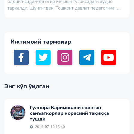
олдингисидан-да оғир кечиши тўғрисидаги аудио
тарқалди. Шунингдек, Тошкент давлат педагогика…...
Ижтимоий тармоқлар
Энг кўп ўқилган
Гулнора Каримовани соғинган
санъаткорлар норасмий тақиққа
тушди
2019-07-19 15:40