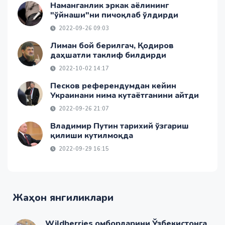
Наманганлик эркак аёлининг
"ўйнаши"ни пичоқлаб ўлдирди
2022-09-26 09:03
Лиман бой берилгач, Қодиров
даҳшатли таклиф билдирди
2022-10-02 14:17
Песков референдумдан кейин
Украинани нима кутаётганини айтди
2022-09-26 21:07
Владимир Путин тарихий ўзгариш
қилиши кутилмоқда
2022-09-29 16:15
Жаҳон янгиликлари
Wildberries омборларини Ўзбекистонга