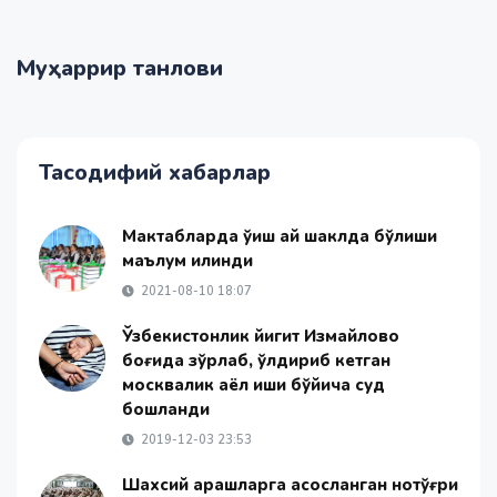
Муҳаррир танлови
Тасодифий хабарлар
Мактабларда ўқиш қай шаклда бўлиши
маълум қилинди
2021-08-10 18:07
Ўзбекистонлик йигит Измайлово
боғида зўрлаб, ўлдириб кетган
москвалик аёл иши бўйича суд
бошланди
2019-12-03 23:53
Шахсий қарашларга асосланган нотўғри