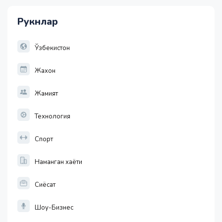
28.92
Рукнлар
1 EUR
13749.46
32.19
Ўзбекистон
Жахон
Жамият
Технология
Спорт
Наманган хаёти
Сиёсат
Шоу-Бизнес