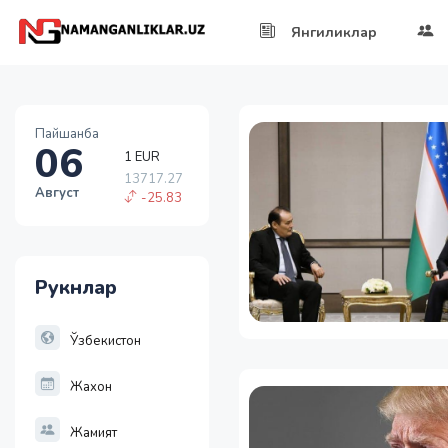
Янгиликлар
1 EUR
Пайшанба
06
13717.27
-25.83
1 RUB
Август
146.37
-1.05
1 USD
11886.72
Рукнлар
-55.49
1 EUR
13717.27
Ўзбекистон
-25.83
Жахон
Жамият