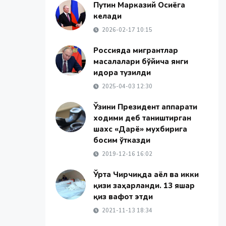
Путин Марказий Осиёга
келади
2026-02-17 10:15
Россияда мигрантлар
масалалари бўйича янги
идора тузилди
2025-04-03 12:30
Ўзини Президент аппарати
ходими деб таништирган
шахс «Дарё» мухбирига
босим ўтказди
2019-12-16 16:02
Ўрта Чирчиқда аёл ва икки
қизи заҳарланди. 13 яшар
қиз вафот этди
2021-11-13 18:34