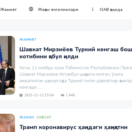
Жамият
Жаҳон янгиликлари
ОАВ ҳақида
ЖАМИЯТ
Шавкат Мирзиёев Туркий кенгаш бо
котибини қабул қилди
Кеча, 11 ноябрь куни Ўзбекистон Республикаси Пре
Шавкат Мирзиёев Истанбул шаҳрига келгач, ўзига
ажратилган қароргоҳда Туркий тилли давлатлар ҳамко
кенгаши…...
2021-11-12 15:56
1 646
ЖАХОН
СИЁСАТ
Трамп коронавирус ҳақидаги ҳақиқатни