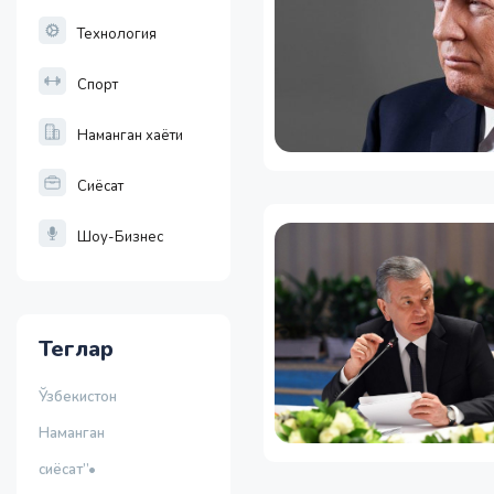
Технология
Спорт
Наманган хаёти
Сиёсат
Шоу-Бизнес
Теглар
Ўзбекистон
Наманган
сиёсат”•