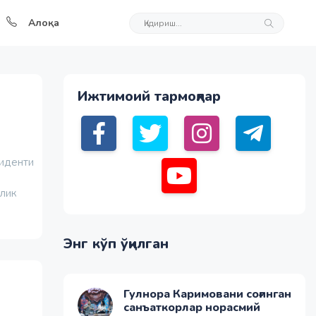
Алоқа
Ижтимоий тармоқлар
ш
зиденти
рлик
Энг кўп ўқилган
Гулнора Каримовани соғинган
санъаткорлар норасмий