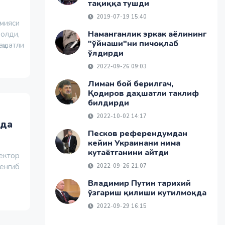
тақиққа тушди
2019-07-19 15:40
мияси
Наманганлик эркак аёлининг
 олди,
"ўйнаши"ни пичоқлаб
аҳшатли
ўлдирди
2022-09-26 09:03
Лиман бой берилгач,
Қодиров даҳшатли таклиф
билдирди
2022-10-02 14:17
ида
Песков референдумдан
кейин Украинани нима
кутаётганини айтди
ектор
 енгиб
2022-09-26 21:07
Владимир Путин тарихий
ўзгариш қилиши кутилмоқда
2022-09-29 16:15