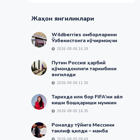
Жаҳон янгиликлари
Wildberries омборларини
Ўзбекистонга кўчирмоқчи
2026-08-06 16:29
Путин Россия ҳарбий
қўмондонлиги таркибини
янгилади
2026-08-06 11:26
Тарихда илк бор FIFA’ни аёл
киши бошқариши мумкин
2026-08-05 16:35
Роналду тўйига Мессини
таклиф қилди – манба
2026-08-05 09:49