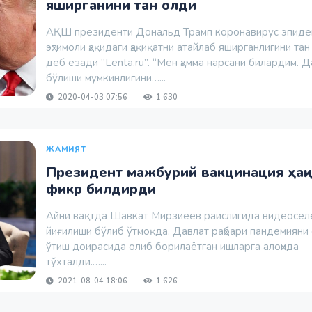
яширганини тан олди
АҚШ президенти Дональд Трамп коронавирус эпиде
эҳтимоли ҳақидаги ҳақиқатни атайлаб яширганлигини тан
деб ёзади “Lenta.ru”. “Мен ҳамма нарсани билардим. Д
бўлиши мумкинлигини…...
2020-04-03 07:56
1 630
ЖАМИЯТ
Президент мажбурий вакцинация ҳақ
фикр билдирди
Айни вақтда Шавкат Мирзиёев раислигида видеосел
йиғилиши бўлиб ўтмоқда. Давлат раҳбари пандемияни
ўтиш доирасида олиб борилаётган ишларга алоҳида
тўхталди.…...
2021-08-04 18:06
1 626