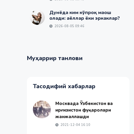
Дунёда ким кўпроқ маош
олади: аёллар ёки эркаклар?
2026-08-05 09:46
Муҳаррир танлови
Тасодифий хабарлар
Москвада Ўзбекистон ва
Қирғизистон фуқаролари
жанжаллашди
2021-12-04 16:10