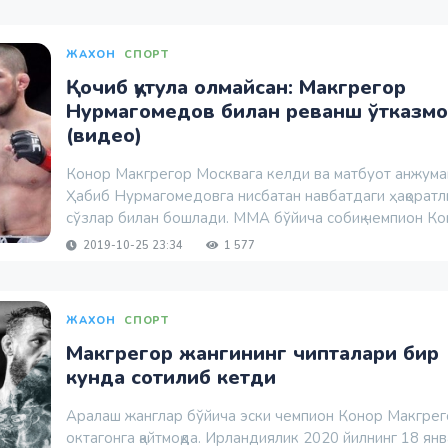
ЖАХОН
СПОРТ
Қочиб қутула олмайсан: Макгрегор
Нурмагомедов билан реванш ўтказмо
(видео)
Конор Макгрегор Москвага келди ва матбуот анжума
Ҳабиб Нурмагомедовга нисбатан навбатдаги ҳақоратл
сўзлар билан бошлади. ММА бўйича собиқ чемпион Кон
2019-10-25 23:34
1 577
ЖАХОН
СПОРТ
Макгрегор жангининг чипталари бир
кунда сотилиб кетди
Аралаш жанглар бўйича эски чемпион Конор Макгре
октагонга қайтмоқда. Ирландиялик 2020 йилнинг 18 ян