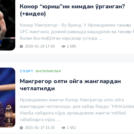
Конор “юриш”ни кимдан ўрганган?
(+видео)
Конор Макгрегор - бу бренд. У Ирландиялик таниқли
UFC жангчиси, доимий равишда машҳурлик ва таниқли
билан боғлиқ бўлган нарсалар устида…...
2020-01-19 17:00
1 685
СПОРТ
ЯНГИЛИКЛАР
Макгрегор олти ойга жанглардан
четлатилди
Ирландиялик жангчи Конор Макгрегор олти ойга
жанглардан четлатилди, дея хабар берди “MMAJunkie
Манба хабарига кўра, ирландиялик жангчи тиббий
сабабларга кўра…...
2021-01-27 15:25
1 651