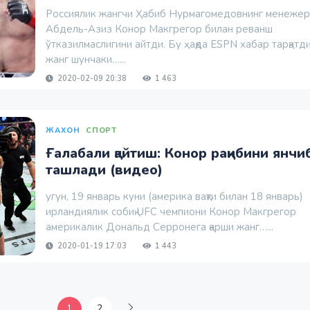
Россиялик жангчи Ҳабиб Нурмагомедовнинг менежер
Абдель-Азиз Конор Макгрегор билан реванш
ўтказилмаслигини айтди. Бу ҳақда ESPN хабар тарқатди
жанг шунчаки…...
2020-02-09 20:38
1 463
ЖАХОН
СПОРТ
Ғалабали қайтиш: Конор рақибини янчи
ташлади (видео)
угун, 19 январь куни (америка вақти билан 18 январь)
ирландиялик собиқ UFC чемпиони Конор Макгрегор
америкалик Дональд Серронега қарши жанг…...
2020-01-19 17:03
1 443
1
2