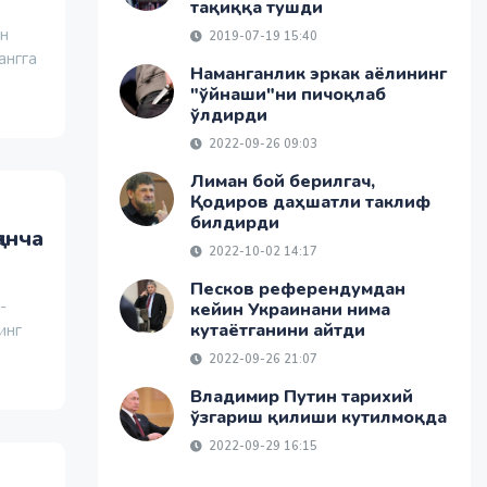
тақиққа тушди
н
2019-07-19 15:40
ангга
Наманганлик эркак аёлининг
"ўйнаши"ни пичоқлаб
ўлдирди
2022-09-26 09:03
Лиман бой берилгач,
Қодиров даҳшатли таклиф
билдирди
анча
2022-10-02 14:17
Песков референдумдан
-
кейин Украинани нима
кутаётганини айтди
инг
2022-09-26 21:07
Владимир Путин тарихий
ўзгариш қилиши кутилмоқда
2022-09-29 16:15