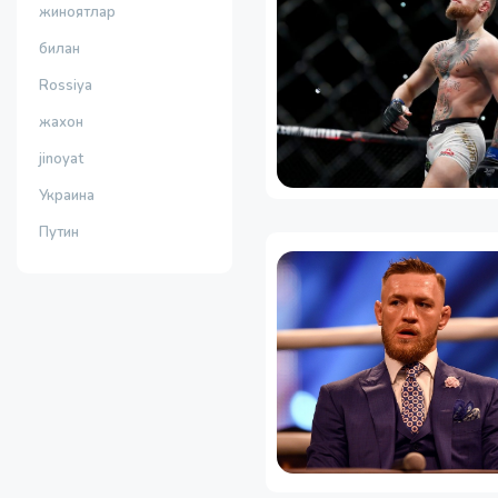
жиноятлар
билан
Rossiya
жахон
jinoyat
Украина
Путин