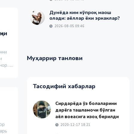
Дунёда ким кўпроқ маош
олади: аёллар ёки эркаклар?
2026-08-05 09:46
қчи
нни
Муҳаррир танлови
и
ор…...
Тасодифий хабарлар
Сирдарёда ўз болаларини
дарёга ташламоқчи бўлган
аёл воқеасига изоҳ берилди
гор
2020-12-17 18:21
варь