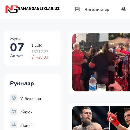
Янгиликлар
Жума
07
1 EUR
13717.27
Август
-25.83
1 RUB
146.37
-1.05
Рукнлар
1 USD
11886.72
-55.49
Ўзбекистон
Жахон
Жамият