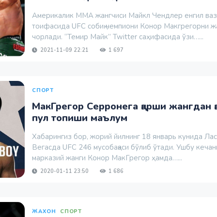
Америкалик ММА жангчиси Майкл Чендлер енгил ваз
тоифасида UFC собиқ чемпиони Конор Макгрегорни ж
чорлади. “Темир Майк” Twitter саҳифасида ўзи…...
2021-11-09 22:21
1 697
СПОРТ
МакГрегор Серронега қарши жангдан қ
пул топиши маълум
Xабарингиз бор, жорий йилнинг 18 январь кунида Лас
Вегасда UFC 246 мусобақаси бўлиб ўтади. Ушбу кечан
марказий жанги Конор МакГрегор ҳамда…...
2020-01-11 23:50
1 686
ЖАХОН
СПОРТ