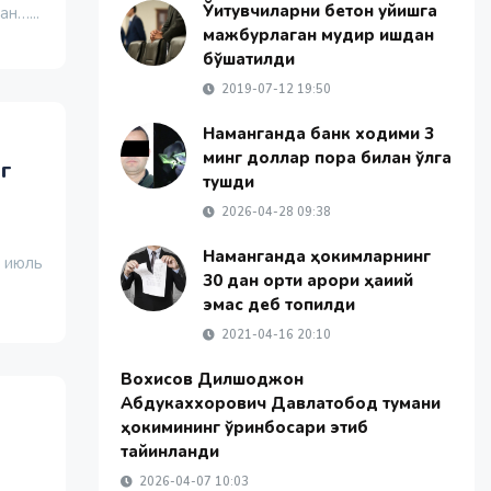
Ўқитувчиларни бетон қуйишга
н…...
мажбурлаган мудир ишдан
бўшатилди
2019-07-12 19:50
Наманганда банк ходими 3
минг доллар пора билан қўлга
г
тушди
2026-04-28 09:38
Наманганда ҳокимларнинг
0 июль
30 дан ортиқ қарори ҳақиқий
эмас деб топилди
2021-04-16 20:10
Вохисов Дилшоджон
Абдукаххорович Давлатобод тумани
ҳокимининг ўринбосари этиб
тайинланди
2026-04-07 10:03