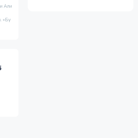
и Али
. «Бу
б