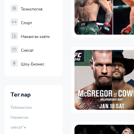
Технология
Спорт
Наманган хаёти
Сиёсат
Шоу-Бизнес
Теглар
Ўзбекистон
Наманган
сиёсат”•