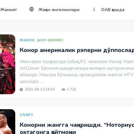
Жамият
Жаҳон янгиликлари
ОАВ ҳақида
ЖАХОН
ШОУ-БИЗНЕС
Конор америкалик рэперни дўппoсла
Икки вазн тоифасида собиқ UFC чемпиони Конор Мак
АҚШнинг Бруклин шаҳарчасида можаро иштирокчиси
айланди. Маълум бўлишича, ирландиялик жангчи MTV
шоусида…...
2021-09-13 19:03
1 721
СПОРТ
Конорни жангга чақиришди. “Ноториу
октагонга қайтмоқчи