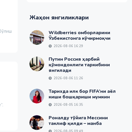
Жаҳон янгиликлари
 бўлиш
Wildberries омборларини
Ўзбекистонга кўчирмоқчи
2026-08-06 16:29
Путин Россия ҳарбий
қўмондонлиги таркибини
янгилади
2026-08-06 11:26
Тарихда илк бор FIFA’ни аёл
киши бошқариши мумкин
”.
2026-08-05 16:35
Роналду тўйига Мессини
таклиф қилди – манба
2026-08-05 09:49