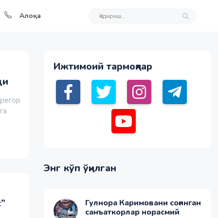
Алоқа
Ижтимоий тармоқлар
ди
грегор
га
Энг кўп ўқилган
с”
Гулнора Каримовани соғинган
санъаткорлар норасмий