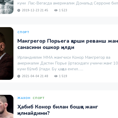
куни Лас-Вегасда америкалик Дональд Серроне била
2019-12-23 21:45
1 523
СПОРТ
Макгрегор Порьега қарши реванш жан
санасини ошкор қилди
Ирландиялик ММА жангчиси Конор Макгрегор ва
америкалик Дастин Порье ўртасидаги учинчи жанг 1
куни бўлиб ўтади. Бу ҳақда енгил…...
2021-04-04 21:48
1 519
ЖАХОН
СПОРТ
Ҳабиб Конор билан бошқа жанг
қилмайдими?