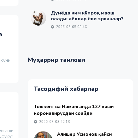
Дунёда ким кўпроқ маош
олади: аёллар ёки эркаклар?
2026-08-05 09:46
а
Муҳаррир танлови
 куни
Тасодифий хабарлар
Тошкент ва Наманганда 127 киши
коронавирусдан соғайди
2020-07-03 22:13
енгаши
Алишер Усмонов қайси
 «EXPO