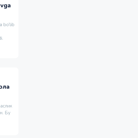
ovga
 bo‘lib
i.
ола
маслик
н. Бу