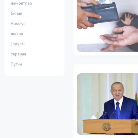
жиноятлар
билан
Rossiya
жахон
jinoyat
Украина
Путин