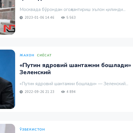
Москвада бўрондан огоҳлантириш эълон қилинди...
2023-01-06 14:46
5 563
ЖАХОН
СИЁСАТ
«Путин ядровий шантажни бошлади»
Зеленский
«Путин ядровий шантажни бошлади» — Зеленский...
2022-09-26 21:23
4 894
ЎЗБЕКИСТОН