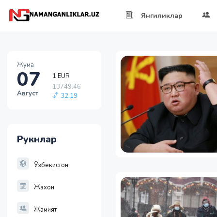
Янгиликлар
1 EUR
Жума
13749.46
07
32.19
1 RUB
Август
146.19
-0.18
1 USD
11915.64
28.92
Рукнлар
1 EUR
13749.46
Ўзбекистон
32.19
Жахон
Жамият