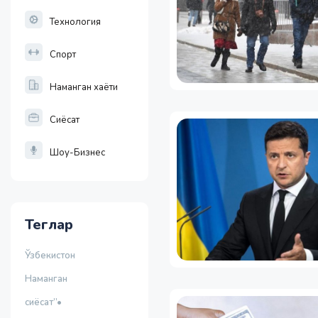
Технология
Спорт
Наманган хаёти
Сиёсат
Шоу-Бизнес
Теглар
Ўзбекистон
Наманган
сиёсат”•