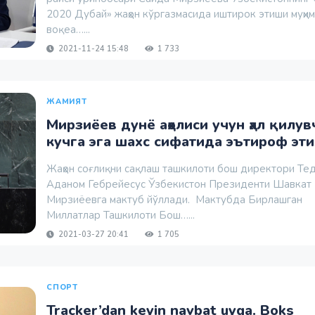
2020 Дубай» жаҳон кўргазмасида иштирок этиши муҳим
воқеа…...
2021-11-24 15:48
1 733
ЖАМИЯТ
Мирзиёев дунё аҳолиси учун ҳал қилув
кучга эга шахс сифатида эътироф эт
Жаҳон соғлиқни сақлаш ташкилоти бош директори Те
Аданом Гебрейесус Ўзбекистон Президенти Шавкат
Мирзиёевга мактуб йўллади. Мактубда Бирлашган
Миллатлар Ташкилоти Бош…...
2021-03-27 20:41
1 705
СПОРТ
Tracker’dan keyin navbat uyga. Boks