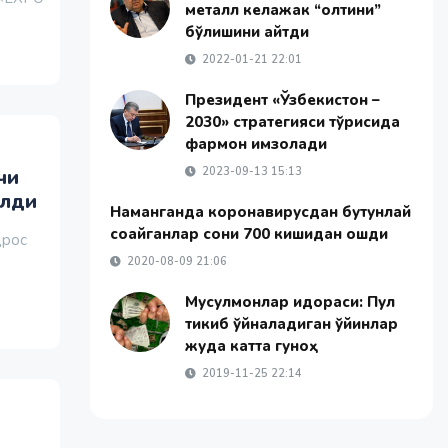
металл келажак “олтини”
бўлишини айтди
2022-01-21 22:01
Президент «Ўзбекистон –
2030» стратегияси тўғрисида
фармон имзолади
чи
2023-09-13 15:13
илди
Наманганда коронавирусдан бутунлай
соғайганлар сони 700 кишидан ошди
дрос
2020-08-09 21:06
Мусулмонлар идораси: Пул
тикиб ўйналадиган ўйинлар
жуда катта гуноҳ
2019-11-25 22:14