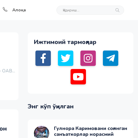
Алоқа
Ижтимоий тармоқлар
 ОАВ...
Энг кўп ўқилган
он
Гулнора Каримовани соғинган
санъаткорлар норасмий