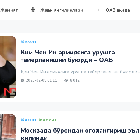
Жамият
Жаҳон янгиликлари
ОАВ ҳақида
ЖАХОН
Ким Чен Ин армиясига урушга
тайёрланишни буюрди – ОАВ
Ким Чен Ин армиясига урушга тайёрланишни буюрди –
2023-02-08 01:11
8 012
ЖАХОН
ЖАМИЯТ
Москвада бўрондан огоҳлантириш эъл
қилинди