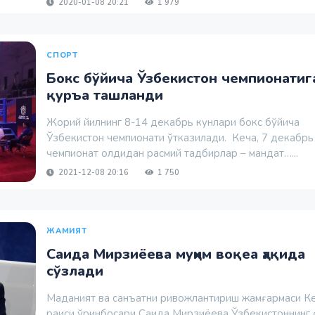
2020-01-08 20:21
1 979
СПОРТ
Бокс бўйича Ўзбекистон чемпионатиг
қуръа ташланди
Жорий йилнинг 8-14 декабрь кунлари бокс бўйича
Ўзбекистон чемпионати ўтказилади. Кеча, 7 декабрь
чемпионат олдидан расмий тадбирлар – мандат…...
2021-12-08 20:16
1 750
ЖАМИЯТ
Саида Мирзиёева муҳим воқеа ҳақида
сўзлади
Маданият ва санъатни ривожлантириш жамғармаси К
раиси ўринбосари Саида Мирзиёева Ўзбекистоннинг