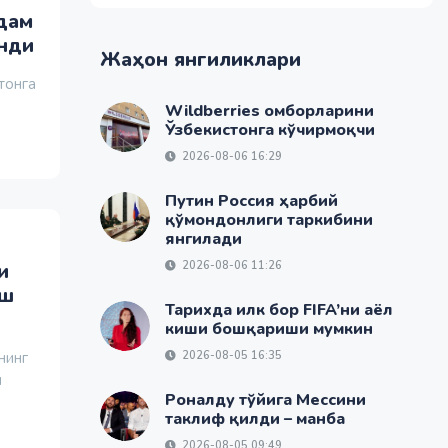
дам
анди
Жаҳон янгиликлари
тонга
Wildberries омборларини
Ўзбекистонга кўчирмоқчи
2026-08-06 16:29
Путин Россия ҳарбий
қўмондонлиги таркибини
янгилади
и
2026-08-06 11:26
уш
Тарихда илк бор FIFA’ни аёл
киши бошқариши мумкин
нинг
2026-08-05 16:35
и
Роналду тўйига Мессини
таклиф қилди – манба
2026-08-05 09:49