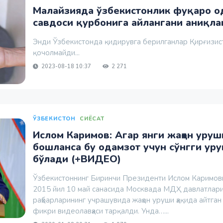
Малайзияда ўзбекистонлик фуқаро о
савдоси қурбонига айлангани аниқл
Энди Ўзбекистонда қидирувга берилганлар Қирғизис
қочолмайди...
2023-08-18 10:37
2 271
ЎЗБЕКИСТОН
СИЁСАТ
Ислом Каримов: Агар янги жаҳон уруш
бошланса бу одамзот учун сўнгги ур
бўлади (+ВИДЕО)
Ўзбекистоннинг Биринчи Президенти Ислом Каримов
2015 йил 10 май санасида Москвада МДҲ давлатлар
раҳбарларининг учрашувида жаҳон уруши ҳақида айтган
фикри видеолавҳаси тарқалди. Унда…...