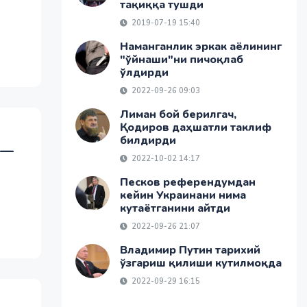
тақиққа тушди
2019-07-19 15:40
Наманганлик эркак аёлининг
"ўйнаши"ни пичоқлаб
ўлдирди
2022-09-26 09:03
Лиман бой берилгач,
Қодиров даҳшатли таклиф
билдирди
 —
2022-10-02 14:17
Песков референдумдан
кейин Украинани нима
кутаётганини айтди
2022-09-26 21:07
Владимир Путин тарихий
ўзгариш қилиши кутилмоқда
2022-09-29 16:15