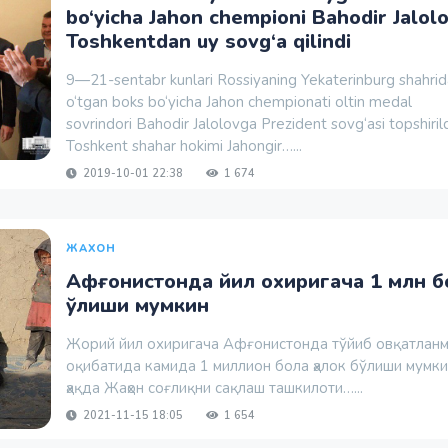
bo‘yicha Jahon chempioni Bahodir Jalol
Toshkentdan uy sovg‘a qilindi
9—21-sentabr kunlari Rossiyaning Yekaterinburg shahrida
o‘tgan boks bo‘yicha Jahon chempionati oltin medal
sovrindori Bahodir Jalolovga Prezident sovg‘asi topshirild
Toshkent shahar hokimi Jahongir…...
2019-10-01 22:38
1 674
ЖАХОН
Афғонистонда йил охиригача 1 млн б
ўлиши мумкин
Жорий йил охиригача Афғонистонда тўйиб овқатлан
оқибатида камида 1 миллион бола ҳалок бўлиши мумки
ҳақда Жаҳон соғлиқни сақлаш ташкилоти…...
2021-11-15 18:05
1 654