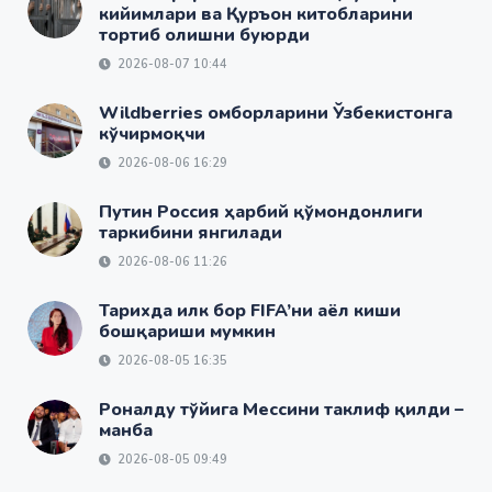
кийимлари ва Қуръон китобларини
тортиб олишни буюрди
2026-08-07 10:44
Wildberries омборларини Ўзбекистонга
кўчирмоқчи
2026-08-06 16:29
Путин Россия ҳарбий қўмондонлиги
таркибини янгилади
2026-08-06 11:26
Тарихда илк бор FIFA’ни аёл киши
бошқариши мумкин
2026-08-05 16:35
Роналду тўйига Мессини таклиф қилди –
манба
2026-08-05 09:49