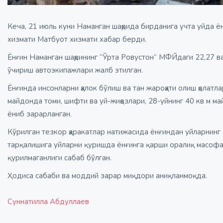
Кеча, 21 июль куни Наманган шаҳрида бирданига учта уйда ё
хизмати Матбуот хизмати хабар берди.
Ёнғин Наманган шаҳрининг “Ўрта Ровустон” МФЙдаги 22,27 ва
ўчириш автоэкипажлари жалб этилган.
Ёнғинда инсонларни ҳалок бўлиш ва тан жароҳати олиш ҳолатл
майдонда томи, шифти ва уй-жиҳозлари, 28-уйнинг 40 кв м м
ёниб зарарланган.
Кўрилган тезкор ҳаракатлар натижасида ёнғиндан уйларнинг 
тарқалишига уйларни қуришда ёнғинга қарши оралиқ масофа
қурилмаганлиги сабаб бўлган.
Ҳодиса сабаби ва моддий зарар миқдори аниқланмоқда.
Суннатилла Абдуллаев