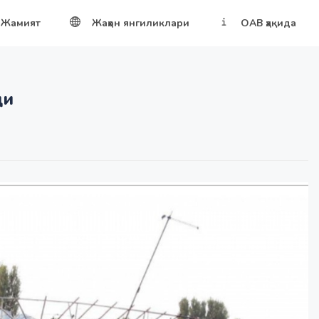
Жамият
Жаҳон янгиликлари
ОАВ ҳақида
ди