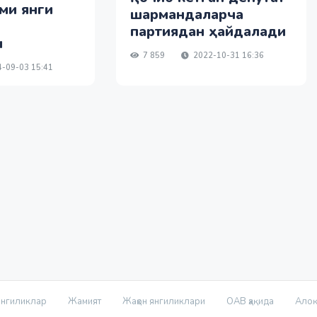
ми янги
шармандаларча
партиядан ҳайдалади
и
7 859
2022-10-31 16:36
-09-03 15:41
нгиликлар
Жамият
Жаҳон янгиликлари
ОАВ ҳақида
Ало