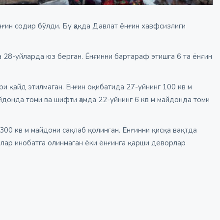
нғин содир бўлди. Бу ҳақда Давлат ёнғин хавфсизлиги
 28-уйларда юз берган. Ёнғинни бартараф этишга 6 та ёнғин
ари қайд этилмаган. Ёнғин оқибатида 27-уйнинг 100 кв м
айдонда томи ва шифти ҳамда 22-уйнинг 6 кв м майдонда томи
300 кв м майдони сақлаб қолинган. Ёнғинни қисқа вақтда
лар инобатга олинмаган ёки ёнғинга қарши деворлар