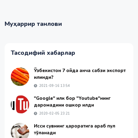
Муҳаррир танлови
Тасодифий хабарлар
Ўзбекистон 7 ойда қанча сабзи экспорт
қилинди?
2021-09-16 13:54
"Google" илк бор "Youtube"нинг
даромадини ошкор қилди
2020-02-05 23:21
Иссиқ сувнинг ҳароратига қараб пул
тўланади