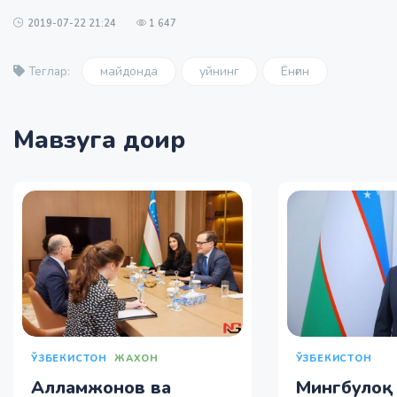
2019-07-22 21:24
1 647
майдонда
уйнинг
Ёнғин
Теглар:
Мавзуга доир
ЎЗБЕКИСТОН
ЎЗБЕКИСТОН
ЖАХОН
Мингбулоқ
Алламжонов ва