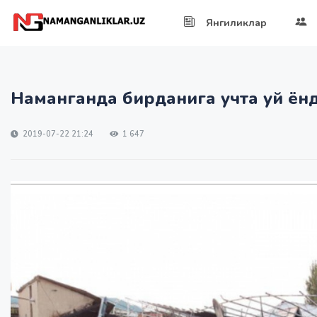
Янгиликлар
Наманганда бирданига учта уй ён
2019-07-22 21:24
1 647