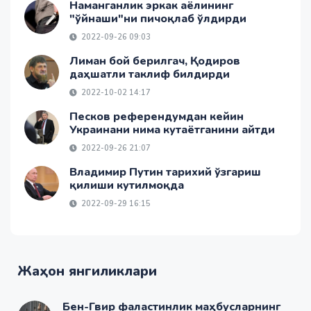
Наманганлик эркак аёлининг
"ўйнаши"ни пичоқлаб ўлдирди
2022-09-26 09:03
Лиман бой берилгач, Қодиров
даҳшатли таклиф билдирди
2022-10-02 14:17
Песков референдумдан кейин
Украинани нима кутаётганини айтди
2022-09-26 21:07
Владимир Путин тарихий ўзгариш
қилиши кутилмоқда
2022-09-29 16:15
Жаҳон янгиликлари
Бен-Гвир фаластинлик маҳбусларнинг