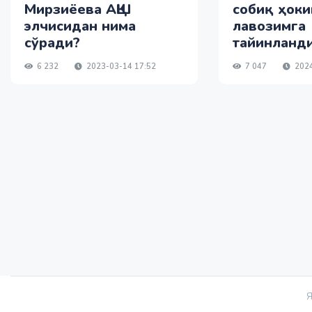
cобиқ ҳоки
Мирзиёева АҚШ
лавозимга
элчисидан нима
тайинланд
сўради?
7 047
2024
6 232
2023-03-14 17:52
Я