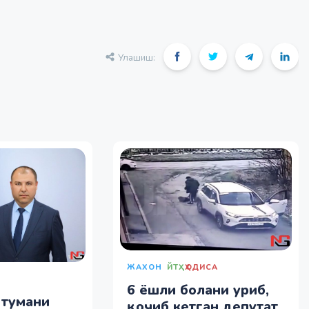
Улашиш:
ЖАХОН
ЙТҲ
ҲОДИСА
6 ёшли болани уриб,
 тумани
қочиб кетган депутат