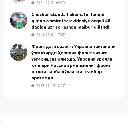
2021-10-31 02:19
Chechenistonda hukumatni tanqid
qilgan o‘smirni televideniye orqali 46
daqiqa uzr so‘rashga majbur qilishdi
2019-08-01 17:27
Фронтдаги вазият: Украина тактикани
ўзгартирди Ҳозирча фронт чизиғи
ўзгаришсиз қолмоқда, Украина қуролли
кучлари Россия армиясининг фронт
ортига зарба йўллашга эътибор
қаратмоқда.
2023-07-12 13:17
қа