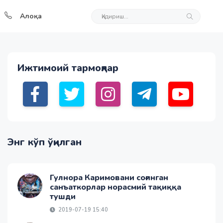
Алоқа
Ижтимоий тармоқлар
Энг кўп ўқилган
Гулнора Каримовани соғинган
санъаткорлар норасмий тақиққа
тушди
2019-07-19 15:40