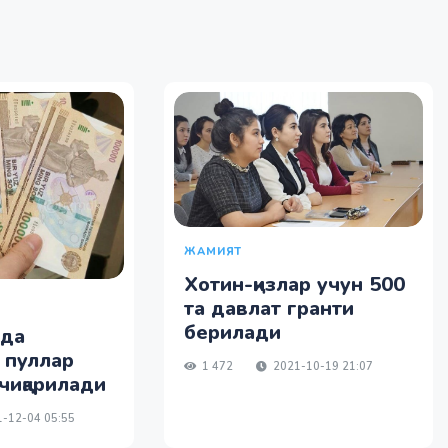
ЖАМИЯТ
Хотин-қизлар учун 500
та давлат гранти
берилади
нда
 пуллар
1 472
2021-10-19 21:07
чиқарилади
-12-04 05:55