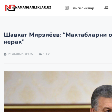
Янгиликлар
Шавкат Мирзиёев: “Мактабларни 
керак”
2020-08-25 03:05
1 421