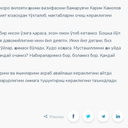
оро вилояти ҳокими вазифасини бажарувчи Карим Камолов
ият юзасидан тўхталиб, мактабларни очиш кераклигини
ир инсон ўзига қараса, эсон-омон ўтиб кетамиз. Бошқа йўл
я давомийлигини икки йил деяпти. Икки йил дегани, биз
ўйлар, ҳаммаси бўлади, Худо хоҳласа. Мустақилликни ҳам уйда
андай очамиз? Набираларимиз бор, боламиз бор. Қандай
рини ва яқинларини асраб авайлаши кераклигини айтди.
 зарурлигини оммага тушунтириш кераклигини таъкидлади.
Улашиш: