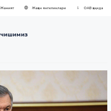
Жамият
Жаҳон янгиликлари
ОАВ ҳақида
очишимиз