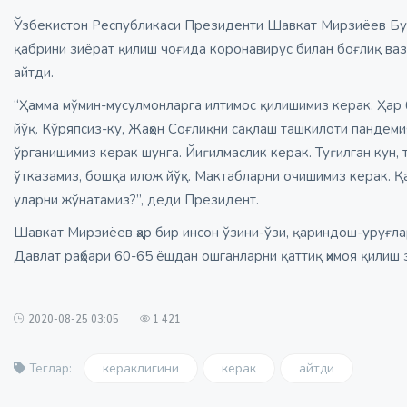
Ўзбекистон Республикаси Президенти Шавкат Мирзиёев Бух
қабрини зиёрат қилиш чоғида коронавирус билан боғлиқ ваз
айтди.
“Ҳамма мўмин-мусулмонларга илтимос қилишимиз керак. Ҳар б
йўқ. Кўряпсиз-ку, Жаҳон Соғлиқни сақлаш ташкилоти пандеми
ўрганишимиз керак шунга. Йиғилмаслик керак. Туғилган кун, т
ўтказамиз, бошқа илож йўқ. Мактабларни очишимиз керак. Қ
уларни жўнатамиз?”, деди Президент.
Шавкат Мирзиёев ҳар бир инсон ўзини-ўзи, қариндош-уруғла
Давлат раҳбари 60-65 ёшдан ошганларни қаттиқ ҳимоя қилиш
2020-08-25 03:05
1 421
кераклигини
керак
айтди
Теглар: