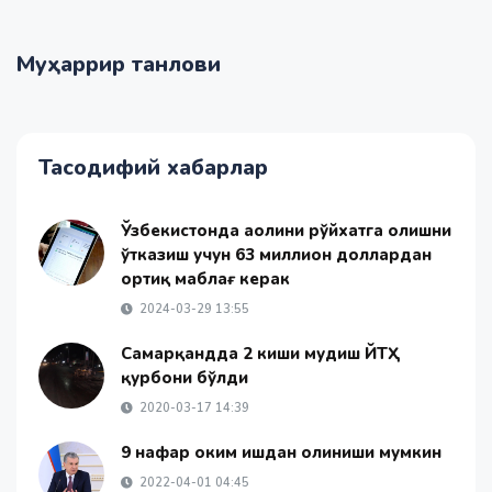
Муҳаррир танлови
Тасодифий хабарлар
Ўзбекистонда аҳолини рўйхатга олишни
ўтказиш учун 63 миллион доллардан
ортиқ маблағ керак
2024-03-29 13:55
Самарқандда 2 киши мудҳиш ЙТҲ
қурбони бўлди
2020-03-17 14:39
9 нафар ҳоким ишдан олиниши мумкин
2022-04-01 04:45