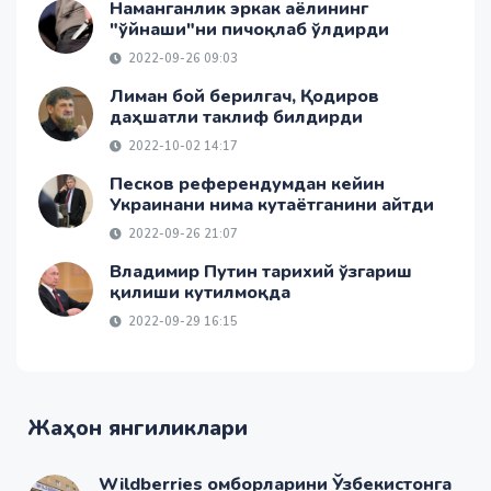
Наманганлик эркак аёлининг
"ўйнаши"ни пичоқлаб ўлдирди
2022-09-26 09:03
Лиман бой берилгач, Қодиров
даҳшатли таклиф билдирди
2022-10-02 14:17
Песков референдумдан кейин
Украинани нима кутаётганини айтди
2022-09-26 21:07
Владимир Путин тарихий ўзгариш
қилиши кутилмоқда
2022-09-29 16:15
Жаҳон янгиликлари
Wildberries омборларини Ўзбекистонга