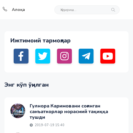
Алоқа
Ижтимоий тармоқлар
Энг кўп ўқилган
Гулнора Каримовани соғинган
санъаткорлар норасмий тақиққа
тушди
2019-07-19 15:40