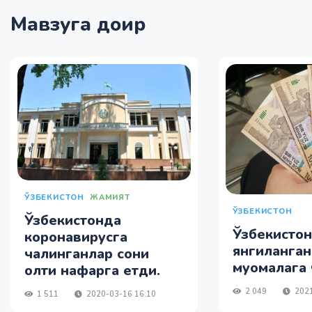
Мавзуга доир
ЎЗБЕКИСТОН
ЖАМИЯТ
ЎЗБЕКИСТОН
Ўзбекистонда
Ўзбекисто
коронавирусга
янгиланган
чалинганлар сони
муомалага 
олти нафарга етди.
2 049
2021
1 511
2020-03-16 16:10