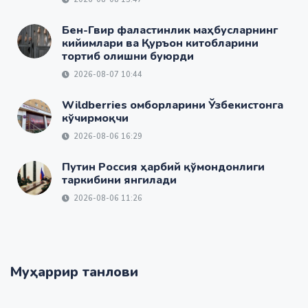
Бен-Гвир фаластинлик маҳбусларнинг
кийимлари ва Қуръон китобларини
тортиб олишни буюрди
2026-08-07 10:44
Wildberries омборларини Ўзбекистонга
кўчирмоқчи
2026-08-06 16:29
Путин Россия ҳарбий қўмондонлиги
таркибини янгилади
2026-08-06 11:26
Муҳаррир танлови