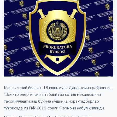
Мана, жорий йилнинг 18 июнь куни Давлатимиз раҳбарининг
“Электр энергияси ва табиий газ сотиш механизмини
такомиллаштириш бўйича қўшимча чора-тадбирлар
тўғрисида”ги ПФ-6010-сонли Фармони қабул қилинди.