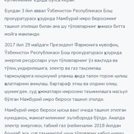
Бундан 3 йил аввал Ўзбекистон Республикаси Бош
прокуратураси ҳузурида Мажбурий ижро бюросининг
ташкил этилиши билан ана шу тўловларнинг ҳаммаси битта
жойга жамланди.
2017 йил 29 майдаги Президент Фармонига мувофиқ,
Ўзбекистон Республикаси Бош прокуратураси ҳузурида
энергия ресурслари учун тўловларнинг ўз вақтида ва
тўлиқ ундирилишига, электр ва газ тақсимлаш
тармоқларига ноқонуний уланиш ҳамда талон-торож қилиш
ҳолатларини аниқлаш, бартараф этиш ва олдини олиш,
шунингдек, суд ҳужжатлари ижросини таъминлашга масъул
бўлган Мажбурий ижро бюроси ташкил этилди.
Мажбурий ижро бюроси қисқа вақт ичида ташкил этилган
куниданоқ, жамоатчиликнинг эътиборида бўлди. Амалда
электр энергияси, табиий газ (кейинчалик 2018 йилдан
бошлаб эса, сув таъминоти) учун тўловарни қабул қилиш,