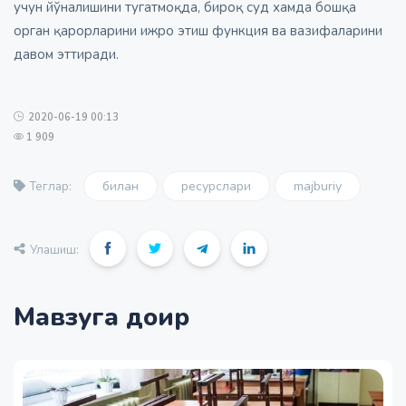
учун йўналишини тугатмоқда, бироқ суд хамда бошқа
орган қарорларини ижро этиш функция ва вазифаларини
давом эттиради.
2020-06-19 00:13
1 909
билан
ресурслари
majburiy
Теглар:
Улашиш:
Мавзуга доир