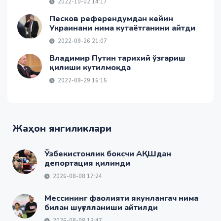
2022-10-02 14:17
Песков референдумдан кейин
Украинани нима кутаётганини айтди
2022-09-26 21:07
Владимир Путин тарихий ўзгариш
қилиши кутилмоқда
2022-09-29 16:15
Жаҳон янгиликлари
Ўзбекистонлик боксчи АҚШдан
депортация қилинди
2026-08-08 17:24
Мессининг фаолияти якунлангач нима
билан шуғулланиши айтилди
2026-08-08 13:47