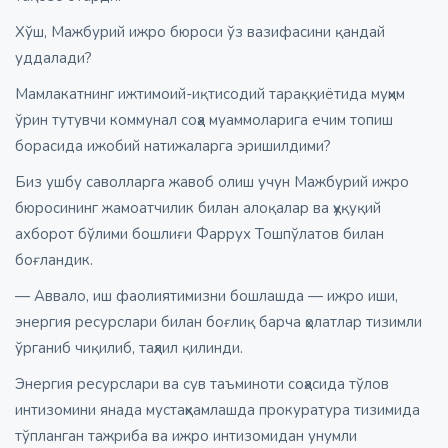
Хўш, Мажбурий ижро бюроси ўз вазифасини қандай
уддалади?
Мамлакатнинг ижтимоий-иқтисодий тараққиётида муҳим
ўрин тутувчи коммунал соҳа муаммоларига ечим топиш
борасида ижобий натижаларга эришилдими?
Биз ушбу саволларга жавоб олиш учун Мажбурий ижро
бюросининг жамоатчилик билан алоқалар ва ҳуқуқий
ахборот бўлими бошлиғи Фаррух Тошпўлатов билан
боғландик.
— Аввало, иш фаолиятимизни бошлашда — ижро иши,
энергия ресурслари билан боғлиқ барча ҳолатлар тизимли
ўрганиб чиқилиб, таҳлил қилинди.
Энергия ресурслари ва сув таъминоти соҳасида тўлов
интизомини янада мустаҳкамлашда прокуратура тизимида
тўпланган тажриба ва ижро интизомидан унумли