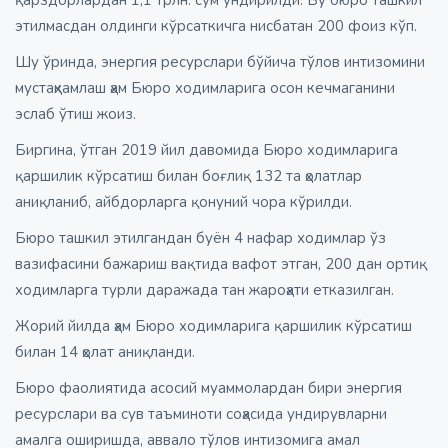
этилмасдан олдинги кўрсаткичга нисбатан 200 фоиз кўп.
Шу ўринда, энергия ресурслари бўйича тўлов интизомини
мустаҳкамлаш ҳам Бюро ходимларига осон кечмаганини
эслаб ўтиш жоиз.
Биргина, ўтган 2019 йил давомида Бюро ходимларига
қаршилик кўрсатиш билан боғлиқ 132 та ҳолатлар
аниқланиб, айбдорларга қонуний чора кўрилди.
Бюро ташкил этилгандан буён 4 нафар ходимлар ўз
вазифасини бажариш вақтида вафот этган, 200 дан ортиқ
ходимларга турли даражада тан жароҳати етказилган.
Жорий йилда ҳам Бюро ходимларига қаршилик кўрсатиш
билан 14 ҳолат аниқланди.
Бюро фаолиятида асосий муаммолардан бири энергия
ресурслари ва сув таъминоти соҳасида ундирувларни
амалга оширишда, аввало тўлов интизомига амал