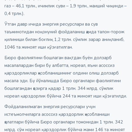
газ – 46,1 трлн., ичимлик суви – 1,9 трлн., маиший чиқинди –
0,4 трлн.).
Ўтган давр ичида энергия ресурслари ва сув
таъминотидан ноқонуний фойдаланиш ҳамда талон-торож
қилиниши билан боғлиқ 1,2 трлн. сўмлик зарар аниқланиб,
1046 та жиноят иши қўзғатилган.
Бюро фаолиятини бошлаган вақтдан буён долзарб
масалалардан бири бу албатта, нореал, яъни асоссиз
қарздорликлар ҳисобланишининг олдини олиш долзарб
масала эди. Бу йўналишда Бюро органлари фаолиятини
бошлагандан ҳозирга қадар 1 трлн. 344 млрд. сўмлик
нореал қарздорлик бўйича 244 та жиноят иши қўзғатилди.
Фойдаланилмаган энергия ресурслари учун
истеъмолчиларга асоссиз қарздорлик ҳисобланиши
ҳолатлари бўйича Бюро органлари томонидан 1 трлн. 342
млрд. сўм нореал қарздорлик бўйича жами 146 та жиноят