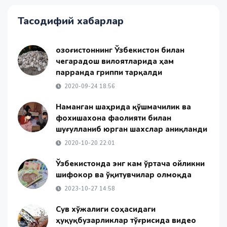
Тасодифий хабарлар
Қозоғистоннинг Ўзбекистон билан
чегарадош вилоятларида ҳам
парранда гриппи тарқалди
2020-09-24 18:56
Наманган шаҳрида қўшмачилик ва
фохишахона фаолияти билан
шуғулланиб юрган шахслар аниқланди
2020-10-20 22:01
Ўзбекистонда энг кам ўртача ойликни
шифокор ва ўқитувчилар олмоқда
2023-10-27 14:58
Сув хўжалиги соҳасидаги
ҳуқуқбузарликлар тўғрисида видео