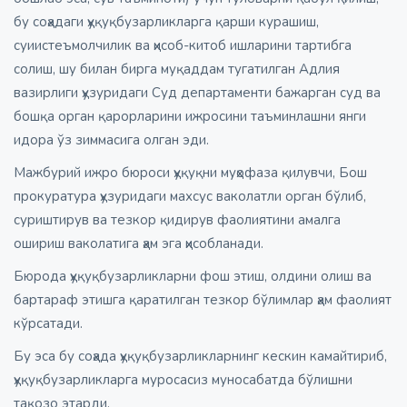
бу соҳадаги ҳуқуқбузарликларга қарши курашиш,
суиистеъмолчилик ва ҳисоб-китоб ишларини тартибга
солиш, шу билан бирга муқаддам тугатилган Адлия
вазирлиги ҳузуридаги Суд департаменти бажарган суд ва
бошқа орган қарорларини ижросини таъминлашни янги
идора ўз зиммасига олган эди.
Мажбурий ижро бюроси ҳуқуқни муҳофаза қилувчи, Бош
прокуратура ҳузуридаги махсус ваколатли орган бўлиб,
суриштирув ва тезкор қидирув фаолиятини амалга
ошириш ваколатига ҳам эга ҳисобланади.
Бюрода ҳуқуқбузарликларни фош этиш, олдини олиш ва
бартараф этишга қаратилган тезкор бўлимлар ҳам фаолият
кўрсатади.
Бу эса бу соҳада ҳуқуқбузарликларнинг кескин камайтириб,
ҳуқуқбузарликларга муросасиз муносабатда бўлишни
тақозо этарди.