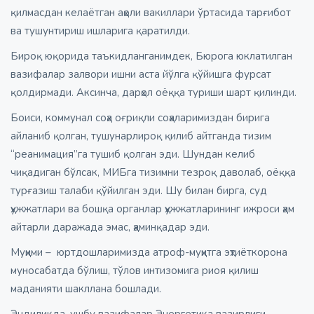
қилмасдан келаётган аҳоли вакиллари ўртасида тарғибот
ва тушунтириш ишларига қаратилди.
Бироқ юқорида таъкидланганимдек, Бюрога юклатилган
вазифалар залвори ишни аста йўлга қўйишга фурсат
қолдирмади. Аксинча, дарҳол оёққа туриши шарт қилинди.
Боиси, коммунал соҳа оғриқли соҳаларимиздан бирига
айланиб қолган, тушунарлироқ қилиб айтганда тизим
“реанимация”га тушиб қолган эди. Шундан келиб
чиқадиган бўлсак, МИБга тизимни тезроқ даволаб, оёққа
турғазиш талаби қўйилган эди. Шу билан бирга, суд
ҳужжатлари ва бошқа органлар ҳужжатларининг ижроси ҳам
айтарли даражада эмас, ҳаминқадар эди.
Муҳими – юртдошларимизда атроф-муҳитга эҳтиёткорона
муносабатда бўлиш, тўлов интизомига риоя қилиш
маданияти шакллана бошлади.
Эндиликда, ушбу вазифалар Энергетика вазирлиги