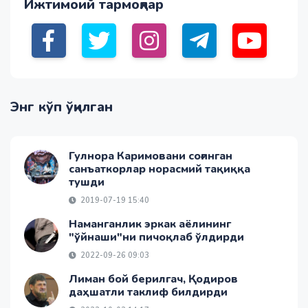
Ижтимоий тармоқлар
Энг кўп ўқилган
Гулнора Каримовани соғинган
санъаткорлар норасмий тақиққа
тушди
2019-07-19 15:40
Наманганлик эркак аёлининг
"ўйнаши"ни пичоқлаб ўлдирди
2022-09-26 09:03
Лиман бой берилгач, Қодиров
даҳшатли таклиф билдирди