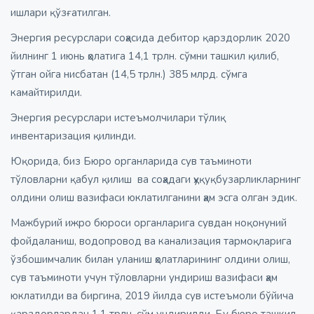
ишлари қўзғатилган.
Энергия ресурслари соҳасида дебитор қарздорлик 2020
йилнинг 1 июнь ҳолатига 14,1 трлн. сўмни ташкил қилиб,
ўтган ойга нисбатан (14,5 трлн.) 385 млрд. сўмга
камайтирилди.
Энергия ресурслари истеъмолчилари тўлиқ
инвентаризация қилинди.
Юқорида, биз Бюро органларида сув таъминоти
тўловларни қабул қилиш ва соҳадаги ҳуқуқбузарликларнинг
олдини олиш вазифаси юклатилганини ҳам эсга олган эдик.
Мажбурий ижро бюроси органларига сувдан ноқонуний
фойдаланиш, водопровод ва канализация тармоқларига
ўзбошимчалик билан уланиш ҳолатларининг олдини олиш,
сув таъминоти учун тўловларни ундириш вазифаси ҳам
юклатилди ва биргина, 2019 йилда сув истеъмоли бўйича
қарздорлардан 1,1 трлн. сўм ундирилди. Бу бюро ташкил