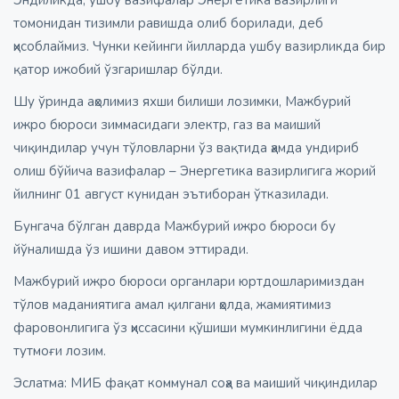
томонидан тизимли равишда олиб борилади, деб
ҳисоблаймиз. Чунки кейинги йилларда ушбу вазирликда бир
қатор ижобий ўзгаришлар бўлди.
Шу ўринда аҳолимиз яхши билиши лозимки, Мажбурий
ижро бюроси зиммасидаги электр, газ ва маиший
чиқиндилар учун тўловларни ўз вақтида ҳамда ундириб
олиш бўйича вазифалар – Энергетика вазирлигига жорий
йилнинг 01 август кунидан эътиборан ўтказилади.
Бунгача бўлган даврда Мажбурий ижро бюроси бу
йўналишда ўз ишини давом эттиради.
Мажбурий ижро бюроси органлари юртдошларимиздан
тўлов маданиятига амал қилгани ҳолда, жамиятимиз
фаровонлигига ўз ҳиссасини қўшиши мумкинлигини ёдда
тутмоғи лозим.
Эслатма: МИБ фақат коммунал соҳа ва маиший чиқиндилар