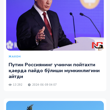
ЖАХОН
Путин Россиянинг учинчи пойтахти
қаерда пайдо бўлиши мумкинлигини
айтди
13 292
2024-06-09 04:07