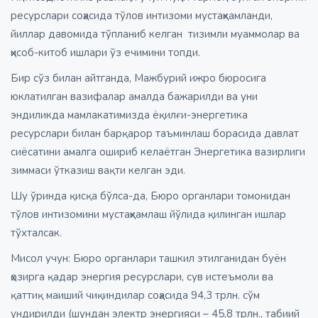
ресурслари соҳасида тўлов интизоми мустаҳкамланди,
йиллар давомида тўпланиб келган тизимли муаммолар ва
ҳисоб-китоб ишлари ўз ечимини топди.
Бир сўз билан айтганда, Мажбурий ижро бюросига
юклатилган вазифалар амалда бажарилди ва уни
эндиликда мамлакатимизда ёқилғи-энергетика
ресурслари билан барқарор таъминлаш борасида давлат
сиёсатини амалга ошириб келаётган Энергетика вазирлиги
зиммаси ўтказиш вақти келган эди.
Шу ўринда қисқа бўлса-да, Бюро органлари томонидан
тўлов интизомини мустаҳкамлаш йўлида қилинган ишлар
тўхталсак.
Мисол учун: Бюро органлари ташкил этилганидан буён
ҳозирга қадар энергия ресурслари, сув истеъмоли ва
қаттиқ маиший чиқиндилар соҳасида 94,3 трлн. сўм
ундирилди (шундан электр энергияси – 45,8 трлн., табиий