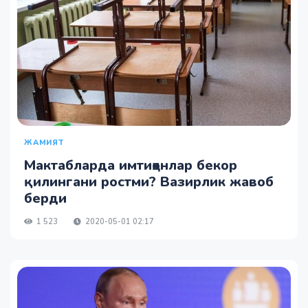
ЖАМИЯТ
Мактабларда имтиҳонлар бекор
қилингани ростми? Вазирлик жавоб
берди
1 523
2020-05-01 02:17