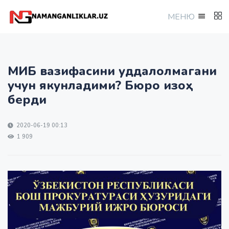
МEНЮ
МИБ вазифасини уддалолмагани
учун якунладими? Бюро изоҳ
берди
2020-06-19 00:13
1 909