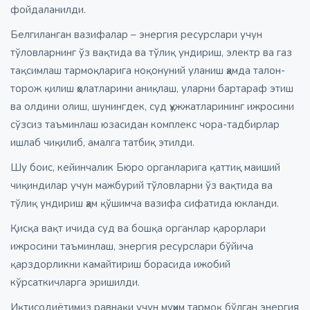
фойдаланилди.
Белгиланган вазифалар – энергия ресурслари учун
тўловларнинг ўз вақтида ва тўлиқ ундириш, электр ва газ
тақсимлаш тармоқларига ноқонуний уланиш ҳамда талон-
торож қилиш ҳолатларини аниқлаш, уларни бартараф этиш
ва олдини олиш, шунингдек, суд ҳужжатларининг ижросини
сўзсиз таъминлаш юзасидан комплекс чора-тадбирлар
ишлаб чиқилиб, амалга татбиқ этилди.
Шу боис, кейинчалик Бюро органларига қаттиқ маиший
чиқиндилар учун мажбурий тўловларни ўз вақтида ва
тўлиқ ундириш ҳам қўшимча вазифа сифатида юкланди.
Қисқа вақт ичида суд ва бошқа органлар қарорлари
ижросини таъминлаш, энергия ресурслари бўйича
қарздорликни камайтириш борасида ижобий
кўрсаткичларга эришилди.
Иқтисодиётимиз равнақи учун муҳим тармоқ бўлган энергия