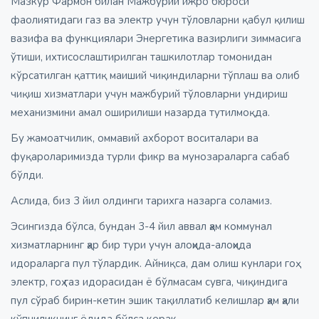
Мазкур Фармон билан Мажбурий ижро бюроси
фаолиятидаги газ ва электр учун тўловларни қабул қилиш
вазифа ва функциялари Энергетика вазирлиги зиммасига
ўтиши, ихтисослаштирилган ташкилотлар томонидан
кўрсатилган қаттиқ маиший чиқиндиларни тўплаш ва олиб
чиқиш хизматлари учун мажбурий тўловларни ундириш
механизмини амал оширилиши назарда тутилмоқда.
Бу жамоатчилик, оммавий ахборот воситалари ва
фуқароларимизда турли фикр ва мунозараларга сабаб
бўлди.
Аслида, биз 3 йил олдинги тарихга назарга соламиз.
Эсингизда бўлса, бундан 3-4 йил аввал ҳам коммунал
хизматларнинг ҳар бир тури учун алоҳида-алоҳида
идораларга пул тўлардик. Айниқса, дам олиш кунлари гоҳ
электр, гоҳ газ идорасидан ё бўлмасам сувга, чиқиндига
пул сўраб бирин-кетин эшик тақиллатиб келишлар ҳам ҳали
кўпчиликнинг ёдида бўлса керак.