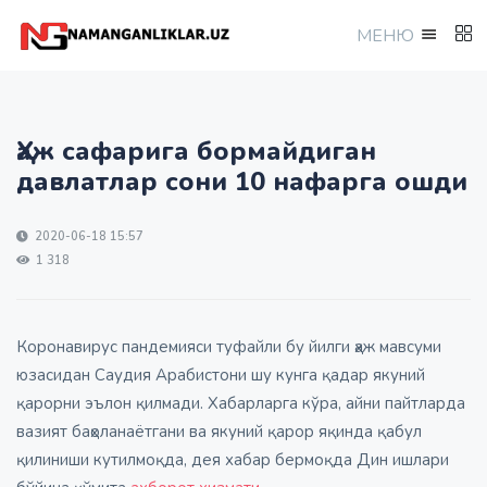
МEНЮ
Ҳаж сафарига бормайдиган
давлатлар сони 10 нафарга ошди
2020-06-18 15:57
1 318
Коронавирус пандемияси туфайли бу йилги ҳаж мавсуми
юзасидан Саудия Арабистони шу кунга қадар якуний
қарорни эълон қилмади. Хабарларга кўра, айни пайтларда
вазият баҳоланаётгани ва якуний қарор яқинда қабул
қилиниши кутилмоқда, дея хабар бермоқда Дин ишлари