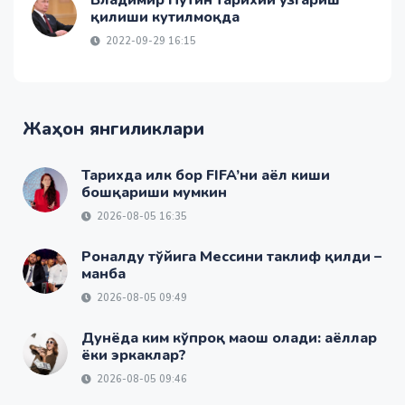
Владимир Путин тарихий ўзгариш
қилиши кутилмоқда
2022-09-29 16:15
Жаҳон янгиликлари
Тарихда илк бор FIFA’ни аёл киши
бошқариши мумкин
2026-08-05 16:35
Роналду тўйига Мессини таклиф қилди –
манба
2026-08-05 09:49
Дунёда ким кўпроқ маош олади: аёллар
ёки эркаклар?
2026-08-05 09:46