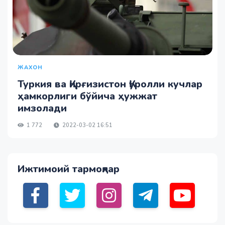
ЖАХОН
Туркия ва Қирғизистон Қуролли кучлар
ҳамкорлиги бўйича ҳужжат
имзолади
1 772
2022-03-02 16:51
Ижтимоий тармоқлар