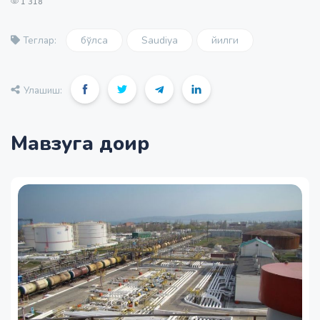
1 318
бўлса
Saudiya
йилги
Теглар:
Улашиш:
Мавзуга доир