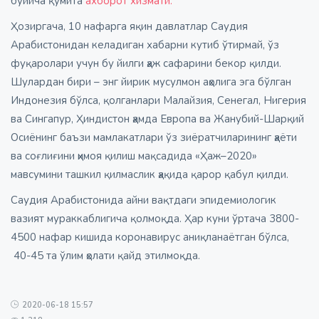
бўйича қўмита
ахборот хизмати.
Ҳозиргача, 10 нафарга яқин давлатлар Саудия
Арабистонидан келадиган хабарни кутиб ўтирмай, ўз
фуқаролари учун бу йилги ҳаж сафарини бекор қилди.
Шулардан бири – энг йирик мусулмон аҳолига эга бўлган
Индонезия бўлса, қолганлари Малайзия, Сенегал, Нигерия
ва Сингапур, Ҳиндистон ҳамда Европа ва Жанубий-Шарқий
Осиёнинг баъзи мамлакатлари ўз зиёратчиларининг ҳаёти
ва соғлиғини ҳимоя қилиш мақсадида «Ҳаж–2020»
мавсумини ташкил қилмаслик ҳақида қарор қабул қилди.
Саудия Арабистонида айни вақтдаги эпидемиологик
вазият мураккаблигича қолмоқда. Ҳар куни ўртача 3800-
4500 нафар кишида коронавирус аниқланаётган бўлса,
40-45 та ўлим ҳолати қайд этилмоқда.
2020-06-18 15:57