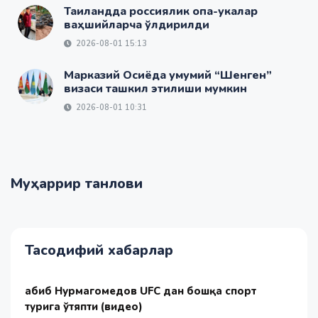
Таиландда россиялик опа-укалар
ваҳшийларча ўлдирилди
2026-08-01 15:13
Марказий Осиёда умумий “Шенген”
визаси ташкил этилиши мумкин
2026-08-01 10:31
Муҳаррир танлови
Тасодифий хабарлар
Ҳабиб Нурмагомедов UFC дан бошқа спорт
турига ўтяпти (видео)