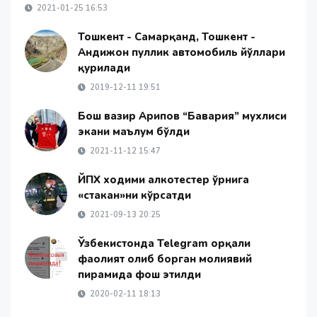
2021-01-25 16:53
Тошкент - Самарқанд, Тошкент -
Андижон пуллик автомобиль йўллари
қурилади
2019-12-11 19:51
Бош вазир Арипов “Бавария” мухлиси
экани маълум бўлди
2021-11-12 15:47
ЙПХ ходими алкотестер ўрнига
«стакан»ни кўрсатди
2021-09-13 20:25
Ўзбекистонда Telegram орқали
фаолият олиб борган молиявий
пирамида фош этилди
2020-02-11 18:13