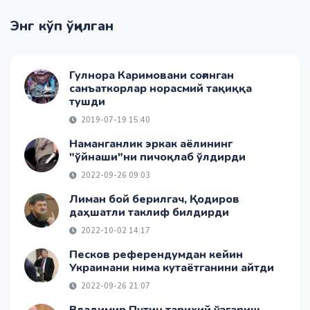
Энг кўп ўқилган
Гулнора Каримовани соғинган
санъаткорлар норасмий тақиққа
тушди
2019-07-19 15:40
Наманганлик эркак аёлининг
"ўйнаши"ни пичоқлаб ўлдирди
2022-09-26 09:03
Лиман бой берилгач, Қодиров
даҳшатли таклиф билдирди
2022-10-02 14:17
Песков референдумдан кейин
Украинани нима кутаётганини айтди
2022-09-26 21:07