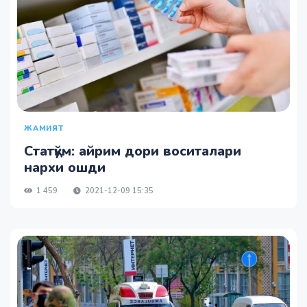
ЖАМИЯТ
Статқўм: айрим дори воситалари
нархи ошди
1 459
2021-12-09 15:35