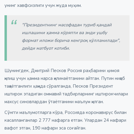
унинг хавфсизлиги учун жуда муҳим.
"Президентнинг масофадан туриб қандай
ишлашини ҳамма кўряпти ва энди ушбу
формат иложи борича кенгроқ қўлланилади",
дейди матбуот котиби.
Шунингдек, Дмитрий Песков Россия раҳбарини ҳимоя
қилиш учун ҳамма нарса қилинаётганини айтган. Путин ниқоб
тақаётганлиги ҳақида сўралганда, Песков Президент
иштирок этадиган оммавий тадбирларнинг иштирокчилари
махсус синовлардан ўтаётганини маълум қилган.
Сўнгги маълумотларга кўра, Россияда коронавирус билан
касалланганлар 2 777 нафарга етган. Улардан 24 нафари
вафот этган, 190 нафари эса соғайган.