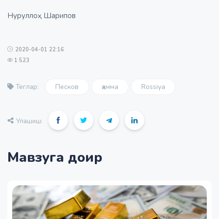
Нуруллоҳ Шарипов
2020-04-01 22:16
1 523
Песков
ҳамма
Rossiya
Теглар:
Улашиш:
Мавзуга доир