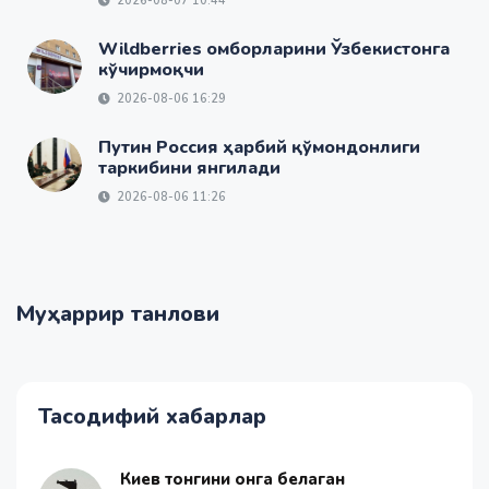
2026-08-07 10:44
Wildberries омборларини Ўзбекистонга
кўчирмоқчи
2026-08-06 16:29
Путин Россия ҳарбий қўмондонлиги
таркибини янгилади
2026-08-06 11:26
Муҳаррир танлови
Тасодифий хабарлар
Киев тонгини қонга белаган