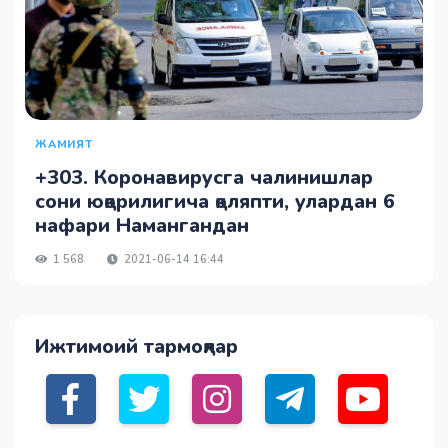
ЖАМИЯТ
+303. Коронавирусга чалинишлар
сони юқорилигича қоляпти, улардан 6
нафари Намангандан
1 568
2021-06-14 16:44
Ижтимоий тармоқлар