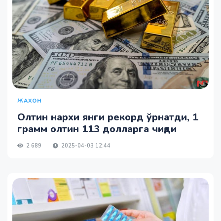
ЖАХОН
Олтин нархи янги рекорд ўрнатди, 1
грамм олтин 113 долларга чиқди
2 689
2025-04-03 12:44