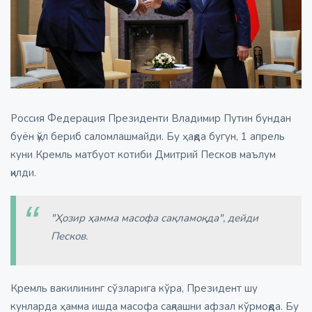
Россия Федерация Президенти Владимир Путин бундан
буён қўл бериб саломлашмайди. Бу ҳақда бугун, 1 апрель
куни Кремль матбуот котиби Дмитрий Песков маълум
қилди.
"Ҳозир ҳамма масофа сақламоқда", дейди
Песков.
Кремль вакилининг сўзларига кўра, Президент шу
кунларда ҳамма ишда масофа сақлашни афзал кўрмоқда. Бу