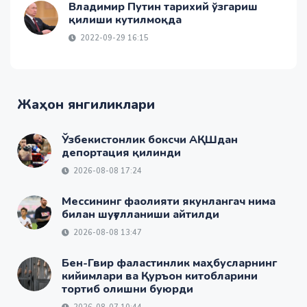
Владимир Путин тарихий ўзгариш
қилиши кутилмоқда
2022-09-29 16:15
Жаҳон янгиликлари
Ўзбекистонлик боксчи АҚШдан
депортация қилинди
2026-08-08 17:24
Мессининг фаолияти якунлангач нима
билан шуғулланиши айтилди
2026-08-08 13:47
Бен-Гвир фаластинлик маҳбусларнинг
кийимлари ва Қуръон китобларини
тортиб олишни буюрди