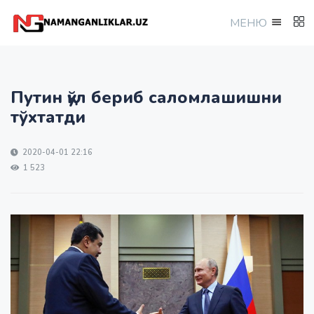
МEНЮ
Путин қўл бериб саломлашишни
тўхтатди
2020-04-01 22:16
1 523