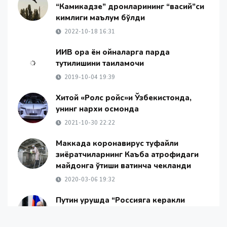
“Камикадзе” дронларининг “васий”си
кимлиги маълум бўлди
2022-10-18 16:31
ИИВ орқа ён ойналарга парда
тутилишини тақиқламоқчи
2019-10-04 19:39
Хитой «Ролс ройс»и Ўзбекистонда,
унинг нархи осмонда
2021-10-30 22:22
Маккада коронавирус туфайли
зиёратчиларнинг Каъба атрофидаги
майдонга ўтиши вақтинча чекланди
2020-03-06 19:32
Путин урушда “Россияга керакли
натижа” нималигини айтди
2025-05-19 14:12