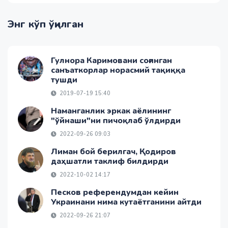
Энг кўп ўқилган
Гулнора Каримовани соғинган
санъаткорлар норасмий тақиққа
тушди
2019-07-19 15:40
Наманганлик эркак аёлининг
"ўйнаши"ни пичоқлаб ўлдирди
2022-09-26 09:03
Лиман бой берилгач, Қодиров
даҳшатли таклиф билдирди
2022-10-02 14:17
Песков референдумдан кейин
Украинани нима кутаётганини айтди
2022-09-26 21:07