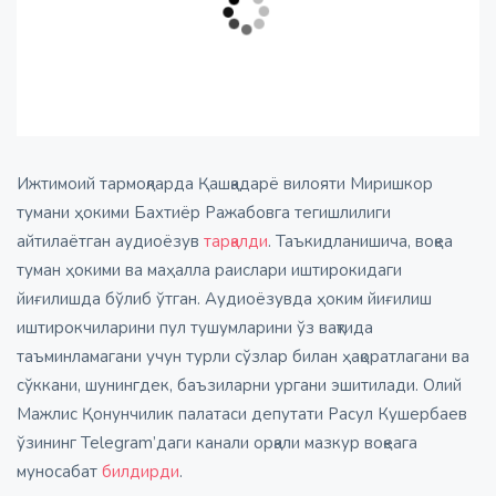
Ижтимоий тармоқларда Қашқадарё вилояти Миришкор
тумани ҳокими Бахтиёр Ражабовга тегишлилиги
айтилаётган аудиоёзув
тарқалди
. Таъкидланишича, воқеа
туман ҳокими ва маҳалла раислари иштирокидаги
йиғилишда бўлиб ўтган. Аудиоёзувда ҳоким йиғилиш
иштирокчиларини пул тушумларини ўз вақтида
таъминламагани учун турли сўзлар билан ҳақоратлагани ва
сўккани, шунингдек, баъзиларни ургани эшитилади. Олий
Мажлис Қонунчилик палатаси депутати Расул Кушербаев
ўзининг Telegram’даги канали орқали мазкур воқеага
муносабат
билдирди
.