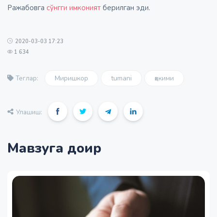
Ражабовга
сўнгги имконият
берилган эди.
2020-03-03 17:23
1 634
Миришкор
tumani
ҳокими
Теглар:
Улашиш:
Мавзуга доир