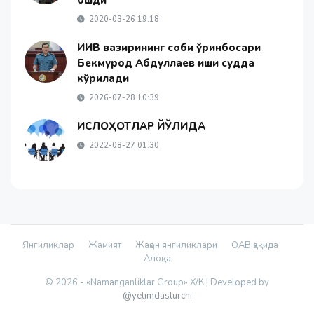
ошди
2020-03-26 19:18
ИИВ вазирининг собиқ ўринбосари
Бекмурод Абдуллаев иши судда
кўрилади
2026-07-28 10:39
ИСЛОҲОТЛАР ЙЎЛИДА
2022-08-27 01:30
Янгиликлар
Жамият
Жаҳон янгиликлари
ОАВ ҳақида
Алоқа
© 2026 - «Namanganliklar Group» Х/К |
Developed by
@yetimdasturchi