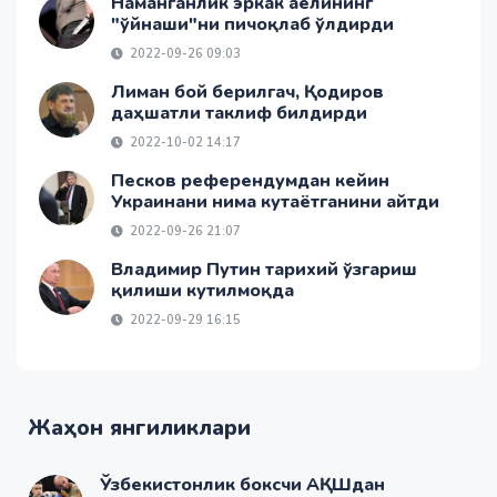
Наманганлик эркак аёлининг
"ўйнаши"ни пичоқлаб ўлдирди
2022-09-26 09:03
Лиман бой берилгач, Қодиров
даҳшатли таклиф билдирди
2022-10-02 14:17
Песков референдумдан кейин
Украинани нима кутаётганини айтди
2022-09-26 21:07
Владимир Путин тарихий ўзгариш
қилиши кутилмоқда
2022-09-29 16:15
Жаҳон янгиликлари
Ўзбекистонлик боксчи АҚШдан