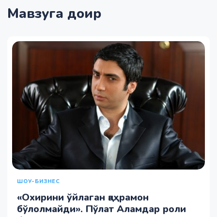
Мавзуга доир
ШОУ-БИЗНЕС
«Охирини ўйлаган қаҳрамон
бўлолмайди». Пўлат Аламдар роли