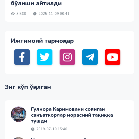
бўлиши айтилди
3 568
2025-11-09 00:41
Ижтимоий тармоқлар
Энг кўп ўқилган
Гулнора Каримовани соғинган
санъаткорлар норасмий тақиққа
тушди
2019-07-19 15:40