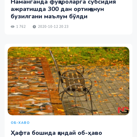
Наманганда фуқароларга субсидия
ажратишда 300 дан ортиқ қонун
бузилгани маълум бўлди
1 762
2020-10-12 20:23
ОБ-ХАВО
Ҳафта бошида қандай об-ҳаво