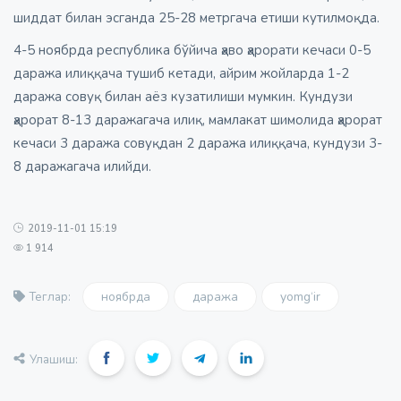
шиддат билан эсганда 25-28 метргача етиши кутилмоқда.
4-5 ноябрда республика бўйича ҳаво ҳарорати кечаси 0-5
даража илиққача тушиб кетади, айрим жойларда 1-2
даража совуқ билан аёз кузатилиши мумкин. Кундузи
ҳарорат 8-13 даражагача илиқ, мамлакат шимолида ҳарорат
кечаси 3 даража совуқдан 2 даража илиққача, кундузи 3-
8 даражагача илийди.
2019-11-01 15:19
1 914
ноябрда
даража
yomg‘ir
Теглар:
Улашиш: