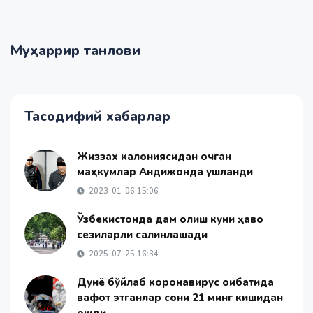
Муҳаррир танлови
Тасодифий хабарлар
Жиззах калониясидан қочган
маҳкумлар Андижонда ушланди
2023-01-06 15:06
Ўзбекистонда дам олиш куни ҳаво
сезиларли салқинлашади
2025-07-25 16:34
Дунё бўйлаб коронавирус оқибатида
вафот этганлар сони 21 минг кишидан