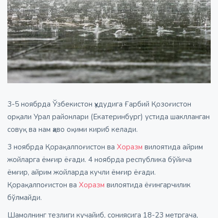
3-5 ноябрда Ўзбекистон ҳудудига Ғарбий Қозоғистон
орқали Урал районлари (Екатеринбург) устида шаклланган
совуқ ва нам ҳаво оқими кириб келади.
3 ноябрда Қорақалпоғистон ва
Хоразм
вилоятида айрим
жойларга ёмғир ёғади. 4 ноябрда республика бўйича
ёмғир, айрим жойларда кучли ёмғир ёғади.
Қорақалпоғистон ва
Хоразм
вилоятида ёғингарчилик
бўлмайди.
Шамолнинг тезлиги кучайиб, сониясига 18-23 метргача,