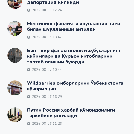
депортация қилинди
2026-08-08 17:24
Мессининг фаолияти якунлангач нима
билан шуғулланиши айтилди
2026-08-08 13:47
Бен-Гвир фаластинлик маҳбусларнинг
кийимлари ва Қуръон китобларини
тортиб олишни буюрди
2026-08-07 10:44
Wildberries омборларини Ўзбекистонга
кўчирмоқчи
2026-08-06 16:29
Путин Россия ҳарбий қўмондонлиги
таркибини янгилади
2026-08-06 11:26