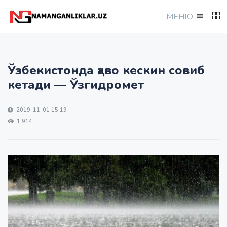
МEНЮ
Ўзбекистонда ҳаво кескин совиб
кетади — Ўзгидромет
2019-11-01 15:19
1 914