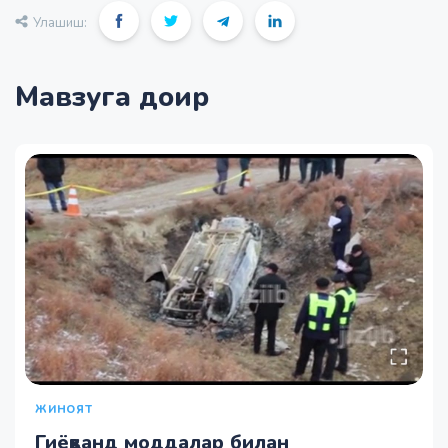
Улашиш:
Мавзуга доир
ЖИНОЯТ
Гиёҳванд моддалар билан