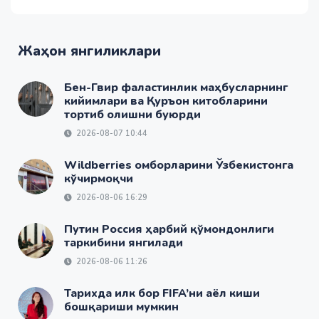
Жаҳон янгиликлари
Бен-Гвир фаластинлик маҳбусларнинг
кийимлари ва Қуръон китобларини
тортиб олишни буюрди
2026-08-07 10:44
Wildberries омборларини Ўзбекистонга
кўчирмоқчи
2026-08-06 16:29
Путин Россия ҳарбий қўмондонлиги
таркибини янгилади
2026-08-06 11:26
Тарихда илк бор FIFA’ни аёл киши
бошқариши мумкин