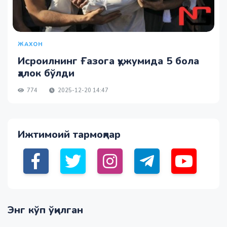
ЖАХОН
Исроилнинг Ғазога ҳужумида 5 бола
ҳалок бўлди
774
2025-12-20 14:47
Ижтимоий тармоқлар
Энг кўп ўқилган