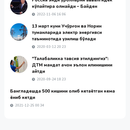
Россия энди қуролларни аввалгидек
кўпайтира олмайди – Байден
2022-11-06 16:06
13 март куни Учқўрғон ва Норин
туманларида электр энергияси
таъминотида узилиш бўлади
2020-03-12 20:23
"Талабаликка тавсия этилдингиз":
ДТМ мандат қачон эълон қилинишини
айтди
2020-09-24 18:23
Бангладешда 500 кишини олиб кетаётган кема
ёниб кетди
2021-12-25 00:34