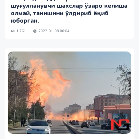
шуғулланувчи шахслар ўзаро келиша
олмай, танишини ўлдириб ёқиб
юборган.
1 761
2022-01-08 00:04