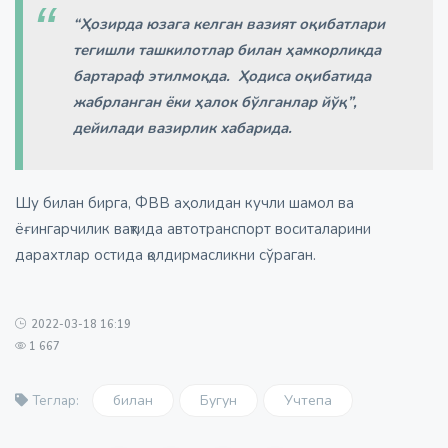
“Ҳозирда юзага келган вазият оқибатлари
тегишли ташкилотлар билан ҳамкорликда
бартараф этилмоқда. Ҳодиса оқибатида
жабрланган ёки ҳалок бўлганлар йўқ”,
дейилади вазирлик хабарида.
Шу билан бирга, ФВВ аҳолидан кучли шамол ва
ёғингарчилик вақтида автотранспорт воситаларини
дарахтлар остида қолдирмасликни сўраган.
2022-03-18 16:19
1 667
билан
Бугун
Учтепа
Теглар: