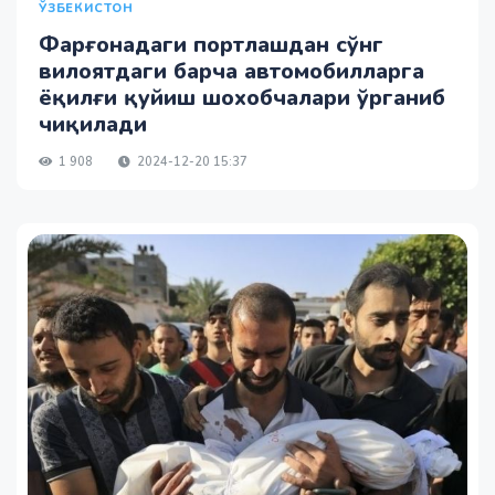
ЎЗБЕКИСТОН
Фарғонадаги портлашдан сўнг
вилоятдаги барча автомобилларга
ёқилғи қуйиш шохобчалари ўрганиб
чиқилади
1 908
2024-12-20 15:37