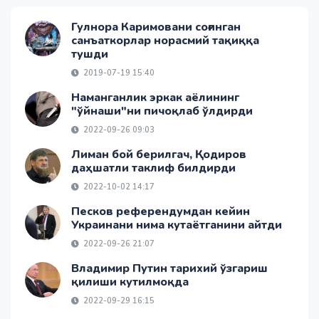
Гулнора Каримовани соғинган
санъаткорлар норасмий тақиққа
тушди
2019-07-19 15:40
Наманганлик эркак аёлининг
"ўйнаши"ни пичоқлаб ўлдирди
2022-09-26 09:03
Лиман бой берилгач, Қодиров
даҳшатли таклиф билдирди
2022-10-02 14:17
Песков референдумдан кейин
Украинани нима кутаётганини айтди
2022-09-26 21:07
Владимир Путин тарихий ўзгариш
қилиши кутилмоқда
2022-09-29 16:15