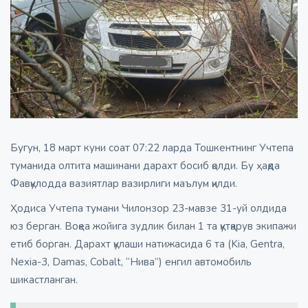
Бугун, 18 март куни соат 07:22 ларда Тошкентнинг Учтепа
туманида олтита машинани дарахт босиб қолди. Бу ҳақда
Фавқулодда вазиятлар вазирлиги маълум қилди.
Ҳодиса Учтепа тумани Чилонзор 23-мавзе 31-уй олдида
юз берган. Воқеа жойига зудлик билан 1 та қутқарув экипажи
етиб борган. Дарахт қулаши натижасида 6 та (Kia, Gentra,
Nexia-3, Damas, Cobalt, “Нива”) енгил автомобиль
шикастланган.