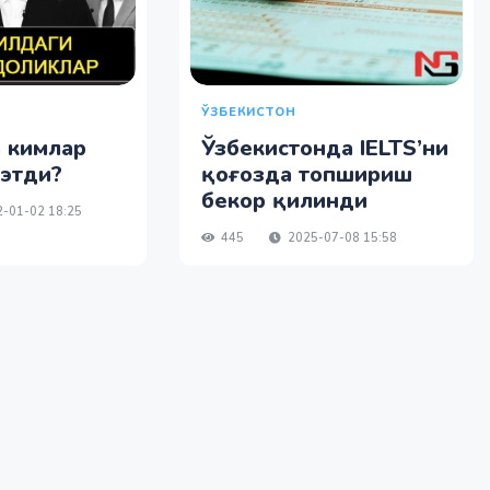
ЎЗБЕКИСТОН
 кимлар
Ўзбекистонда IELTS’ни
 этди?
қоғозда топшириш
бекор қилинди
-01-02 18:25
445
2025-07-08 15:58