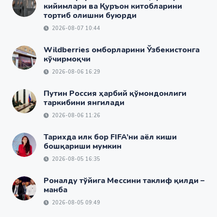
кийимлари ва Қуръон китобларини
тортиб олишни буюрди
2026-08-07 10:44
Wildberries омборларини Ўзбекистонга
кўчирмоқчи
2026-08-06 16:29
Путин Россия ҳарбий қўмондонлиги
таркибини янгилади
2026-08-06 11:26
Тарихда илк бор FIFA’ни аёл киши
бошқариши мумкин
2026-08-05 16:35
Роналду тўйига Мессини таклиф қилди –
манба
2026-08-05 09:49