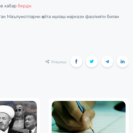
ов хабар
берди.
лган Маълумотларни қайта ишлаш маркази фаолияти билан
Улашиш: