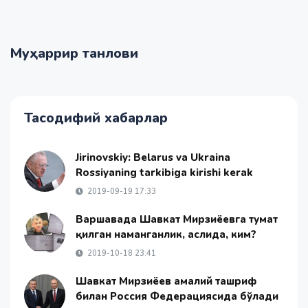
Муҳаррир танлови
Тасодифий хабарлар
Jirinovskiy: Belarus va Ukraina
Rossiyaning tarkibiga kirishi kerak
2019-09-19 17:33
Варшавада Шавкат Мирзиёевга туҳмат
қилган наманганлик, аслида, ким?
2019-10-18 23:41
Шавкат Мирзиёев амалий ташриф
билан Россия Федерациясида бўлади