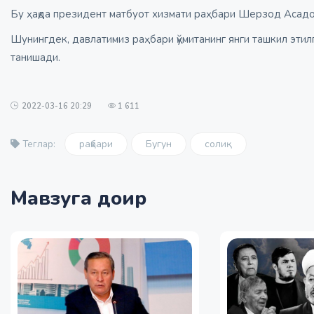
Бу ҳақда президент матбуот хизмати раҳбари Шерзод Асад
Шунингдек, давлатимиз раҳбари қўмитанинг янги ташкил эти
танишади.
2022-03-16 20:29
1 611
раҳбари
Бугун
солиқ
Теглар:
Мавзуга доир