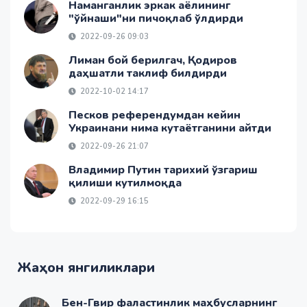
Наманганлик эркак аёлининг
"ўйнаши"ни пичоқлаб ўлдирди
2022-09-26 09:03
Лиман бой берилгач, Қодиров
даҳшатли таклиф билдирди
2022-10-02 14:17
Песков референдумдан кейин
Украинани нима кутаётганини айтди
2022-09-26 21:07
Владимир Путин тарихий ўзгариш
қилиши кутилмоқда
2022-09-29 16:15
Жаҳон янгиликлари
Бен-Гвир фаластинлик маҳбусларнинг