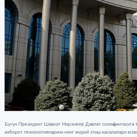
Бугун Президент Шавкат Мирзиёев Давлат солиқ қўмитасига т
ахборот технологияларини кенг жорий этиш масалалари юза