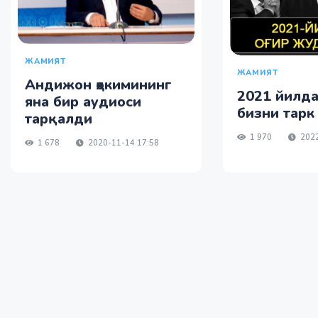
ЖАМИЯТ
ЖАМИЯТ
Андижон ҳокимининг
2021 йилда
яна бир аудиоси
бизни тарк
тарқалди
1 970
2022
1 678
2020-11-14 17:58