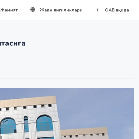
Жамият
Жаҳон янгиликлари
ОАВ ҳақида
итасига