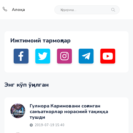
Алоқа
Ижтимоий тармоқлар
Энг кўп ўқилган
Гулнора Каримовани соғинган
санъаткорлар норасмий тақиққа
тушди
2019-07-19 15:40