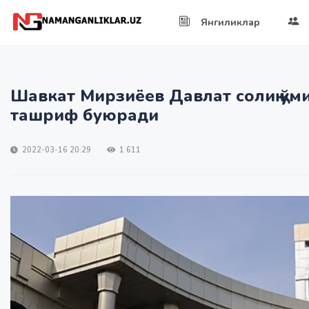
Янгиликлар
Шавкат Мирзиёев Давлат солиқ қўм
ташриф буюради
2022-03-16 20:29
1 611