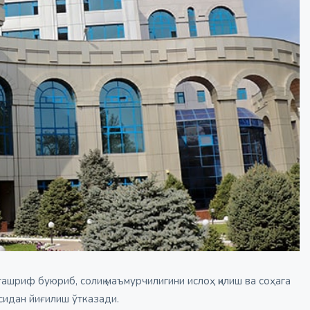
ашриф буюриб, солиқ маъмурчилигини ислоҳ қилиш ва соҳага
сидан йиғилиш ўтказади.