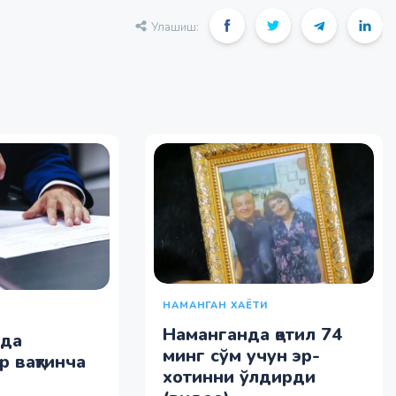
Улашиш:
НАМАНГАН ХАЁТИ
Наманганда қотил 74
нда
минг сўм учун эр-
р вақтинча
хотинни ўлдирди
и