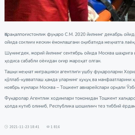
Қорақалпоғистонлик фуқаро С.М. 2020 йилнинг декабрь ойи
ойида соғлиғи кескин ёмонлашгани оқибатида меҳнатга лаёқ
Шунингдек, жорий йилнинг сентябрь ойида Москва шаҳрига 
ҳодиса сабабли оёғидан оғир жароҳат олган.
Ташқи меҳнат миграцияси агентлиги ушбу фуқароларни Хор
қўллаб-қувватлаш ҳамда уларнинг ҳуқуқ ва манфаатларини 
ноябрь кунлари Москва – Тошкент авиарейслари орқали Ўзб
Фуқаролар Агентлик ходимлари томонидан Тошкент халқаро
ҳолда кутиб олиниб, Республика шошилинч тез тиббий ёрдам
2021-11-23 18:41
1 816