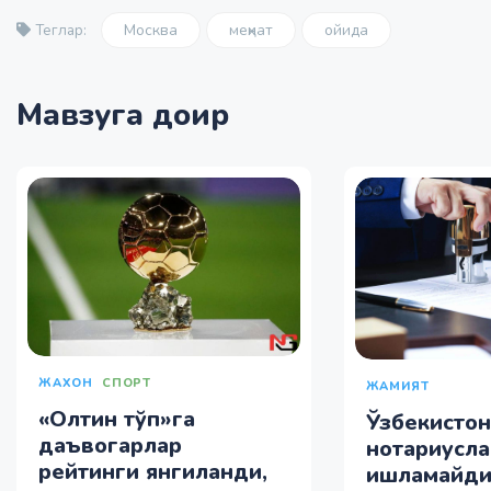
Москва
меҳнат
ойида
Теглар:
Мавзуга доир
ЖАХОН
СПОРТ
ЖАМИЯТ
«Олтин тўп»га
Ўзбекисто
даъвогарлар
нотариусла
рейтинги янгиланди,
ишламайд