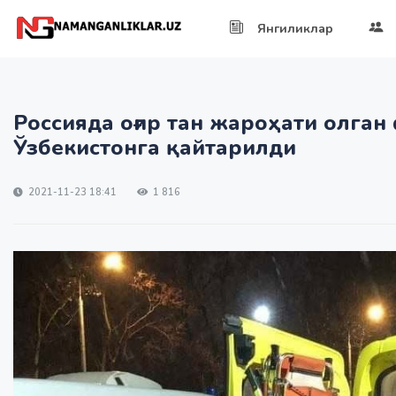
Янгиликлар
Россияда оғир тан жароҳати олган
Ўзбекистонга қайтарилди
2021-11-23 18:41
1 816