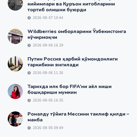
кийимлари ва Қуръон китобларини
тортиб олишни буюрди
2026-08-07 10:44
Wildberries омборларини Ўзбекистонга
кўчирмоқчи
2026-08-06 16:29
Путин Россия ҳарбий қўмондонлиги
таркибини янгилади
2026-08-06 11:26
Тарихда илк бор FIFA’ни аёл киши
бошқариши мумкин
2026-08-05 16:35
Роналду тўйига Мессини таклиф қилди –
манба
2026-08-05 09:49