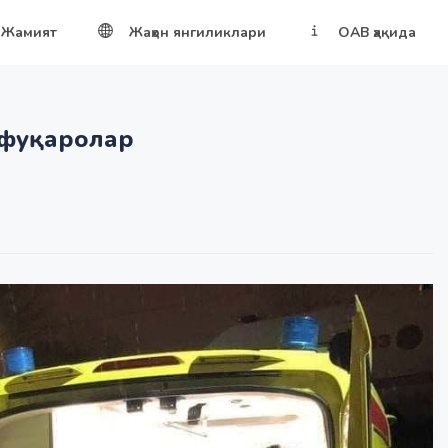
Жамият
Жаҳон янгиликлари
ОАВ ҳақида
 фуқаролар