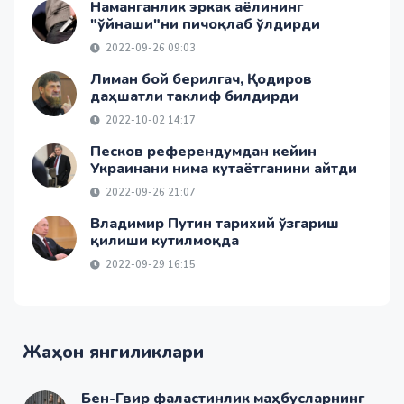
Наманганлик эркак аёлининг
"ўйнаши"ни пичоқлаб ўлдирди
2022-09-26 09:03
Лиман бой берилгач, Қодиров
даҳшатли таклиф билдирди
2022-10-02 14:17
Песков референдумдан кейин
Украинани нима кутаётганини айтди
2022-09-26 21:07
Владимир Путин тарихий ўзгариш
қилиши кутилмоқда
2022-09-29 16:15
Жаҳон янгиликлари
Бен-Гвир фаластинлик маҳбусларнинг