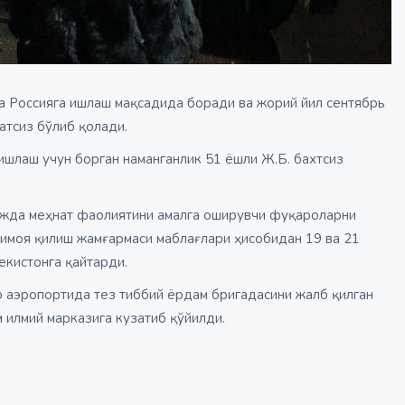
да Россияга ишлаш мақсадида боради ва жорий йил сентябрь
атсиз бўлиб қолади.
ишлаш учун борган наманганлик 51 ёшли Ж.Б. бахтсиз
ижда меҳнат фаолиятини амалга оширувчи фуқароларни
ҳимоя қилиш жамғармаси маблағлари ҳисобидан 19 ва 21
екистонга қайтарди.
 аэропортида тез тиббий ёрдам бригадасини жалб қилган
 илмий марказига кузатиб қўйилди.