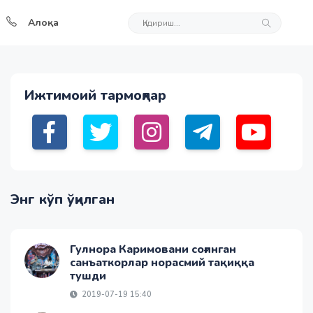
Алоқа
Ижтимоий тармоқлар
Энг кўп ўқилган
Гулнора Каримовани соғинган
санъаткорлар норасмий тақиққа
тушди
2019-07-19 15:40