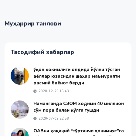
Муҳаррир танлови
Тасодифий хабарлар
Қўқон ҳокимлиги олдида йўлни тўсган
аёллар юзасидан шаҳар маъмурияти
расмий баёнот берди
2020-12-29 15:43
Наманганда СЭОМ ходими 40 миллион
сўм пора билан қўлга тушди
2020-07-09 22:58
ОАВни ҳақиқий “тўртинчи ҳокимият”га