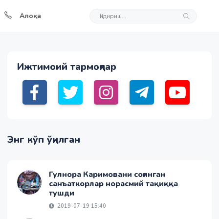
Алоқа
Ижтимоий тармоқлар
Энг кўп ўқилган
Гулнора Каримовани соғинган
санъаткорлар норасмий тақиққа
тушди
2019-07-19 15:40