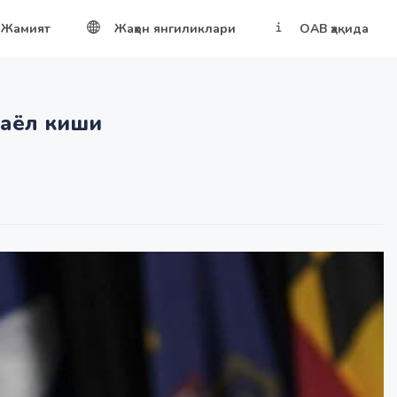
Жамият
Жаҳон янгиликлари
ОАВ ҳақида
 аёл киши