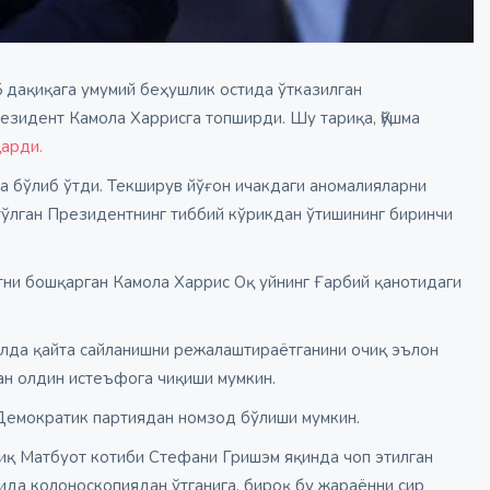
 дақиқага умумий беҳушлик остида ўтказилган
езидент Камола Харрисга топширди. Шу тариқа, Қўшма
қарди.
 бўлиб ўтди. Текширув йўғон ичакдаги аномалияларни
 тўлган Президентнинг тиббий кўрикдан ўтишининг биринчи
тни бошқарган Камола Харрис Оқ уйнинг Ғарбий қанотидаги
илда қайта сайланишни режалаштираётганини очиқ эълон
дан олдин истеъфога чиқиши мумкин.
 Демократик партиядан номзод бўлиши мумкин.
иқ Матбуот котиби Стефани Гришэм яқинда чоп этилган
да колоноскопиядан ўтганига, бироқ бу жараённи сир