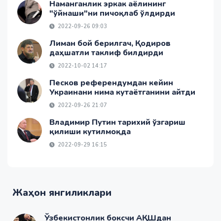
Наманганлик эркак аёлининг
"ўйнаши"ни пичоқлаб ўлдирди
2022-09-26 09:03
Лиман бой берилгач, Қодиров
даҳшатли таклиф билдирди
2022-10-02 14:17
Песков референдумдан кейин
Украинани нима кутаётганини айтди
2022-09-26 21:07
Владимир Путин тарихий ўзгариш
қилиши кутилмоқда
2022-09-29 16:15
Жаҳон янгиликлари
Ўзбекистонлик боксчи АҚШдан