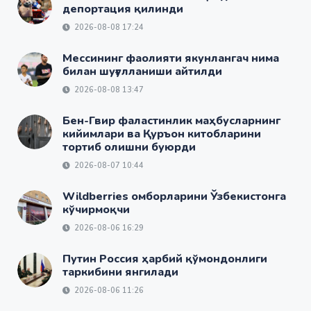
депортация қилинди
2026-08-08 17:24
Мессининг фаолияти якунлангач нима
билан шуғулланиши айтилди
2026-08-08 13:47
Бен-Гвир фаластинлик маҳбусларнинг
кийимлари ва Қуръон китобларини
тортиб олишни буюрди
2026-08-07 10:44
Wildberries омборларини Ўзбекистонга
кўчирмоқчи
2026-08-06 16:29
Путин Россия ҳарбий қўмондонлиги
таркибини янгилади
2026-08-06 11:26