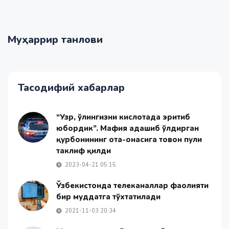
Муҳаррир танлови
Тасодифий хабарлар
“Узр, ўғлингизни кислотада эритиб
юбордик”. Мафия адашиб ўлдирган
қурбонининг ота-онасига товон пули
таклиф қилди
2023-04-21 05:15
Ўзбекистонда телеканаллар фаолияти
бир муддатга тўхтатилади
2021-11-03 20:34