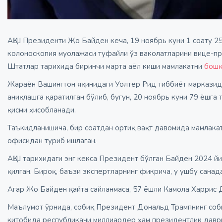
АҚШ Президенти Жо Байден кеча, 19 ноябрь куни 1 соату 25
колоноскопия муолажаси туфайли ўз ваколатларини вице-пр
Штатлар тарихида биринчи марта аёл киши мамлакатни
бош
Жараён Вашингтон яқинидаги Уолтер Рид тиббиёт марказида
аниқлашга қаратилган бўлиб, бугун, 20 ноябрь куни 79 ёшга
қисми ҳисобланади.
Таъкидланишича, бир соатдан ортиқ вақт давомида мамлака
офисидан туриб ишлаган.
АҚШ тарихидаги энг кекса Президент бўлган Байден 2024 й
қилган. Бироқ, баъзи экспертларнинг фикрича, у ушбу сана
Агар Жо Байден қайта сайланмаса, 57 ёшли Камола Харрис
Маълумот ўрнида, собиқ Президент Дональд Трампнинг соб
китобида республикачи миллиардер ҳам президентлик даври