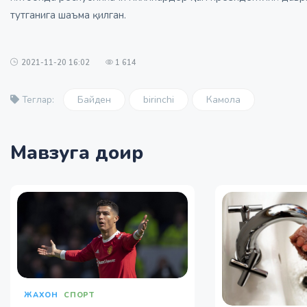
тутганига шаъма қилган.
2021-11-20 16:02
1 614
Байден
birinchi
Камола
Теглар:
Мавзуга доир
ЖАХОН
СПОРТ