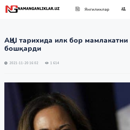
Янгиликлар
АҚШ тарихида илк бор мамлакатни
бошқарди
2021-11-20 16:02
1 614