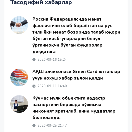
Тасодифий хабарлар
Россия Федерациясида меҳнат
фаолиятини олиб бораётган ва рус
тили ёки меҳнат бозорида талаб юқори
бўлган касб-ҳунарларни бепул
ўрганмоқчи бўлган фуқаролар
диққатига
2020-09-16 15:24
АҚШ элчихонаси Green Card ютганлар
учун нохуш хабар эълон қилди
2023-09-11 14:40
Кўчмас мулк объектига кадастр
паспортини беришда қўшимча
имконият яратилиб, аниқ муддатлар
белгиланди.
2020-09-25 21:47