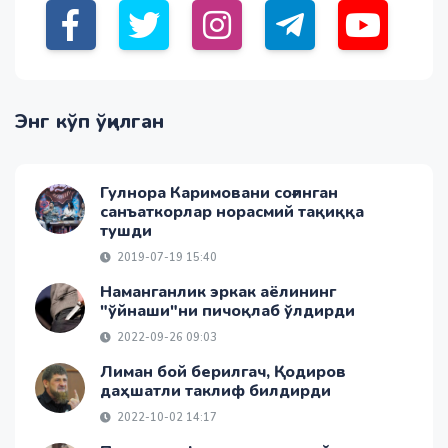
Энг кўп ўқилган
Гулнора Каримовани соғинган
санъаткорлар норасмий тақиққа
тушди
2019-07-19 15:40
Наманганлик эркак аёлининг
"ўйнаши"ни пичоқлаб ўлдирди
2022-09-26 09:03
Лиман бой берилгач, Қодиров
даҳшатли таклиф билдирди
2022-10-02 14:17