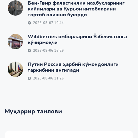
Бен-Гвир фаластинлик маҳбусларнинг
кийимлари ва Қуръон китобларини
тортиб олишни буюрди
2026-08-07 10:44
Wildberries омборларини Ўзбекистонга
кўчирмоқчи
2026-08-06 16:29
Путин Россия ҳарбий қўмондонлиги
таркибини янгилади
2026-08-06 11:26
Муҳаррир танлови