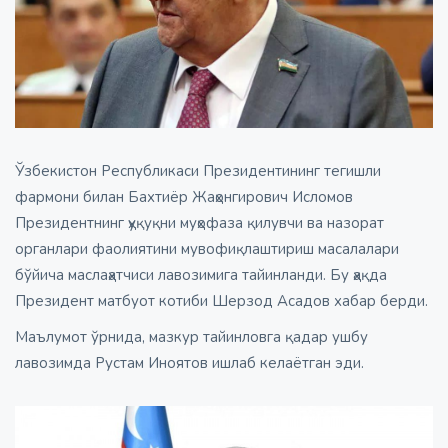
Ўзбекистон Республикаси Президентининг тегишли
фармони билан Бахтиёр Жаҳонгирович Исломов
Президентнинг ҳуқуқни муҳофаза қилувчи ва назорат
органлари фаолиятини мувофиқлаштириш масалалари
бўйича маслаҳатчиси лавозимига тайинланди. Бу ҳақда
Президент матбуот котиби Шерзод Асадов хабар берди.
Маълумот ўрнида, мазкур тайинловга қадар ушбу
лавозимда Рустам Иноятов ишлаб келаётган эди.