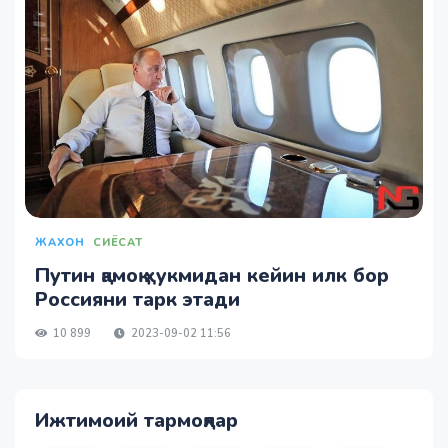
ЖАХОН
СИЁСАТ
Путин қамоқ ҳукмидан кейин илк бор
Россияни тарк этади
10 899
2023-09-02 11:56
Ижтимоий тармоқлар