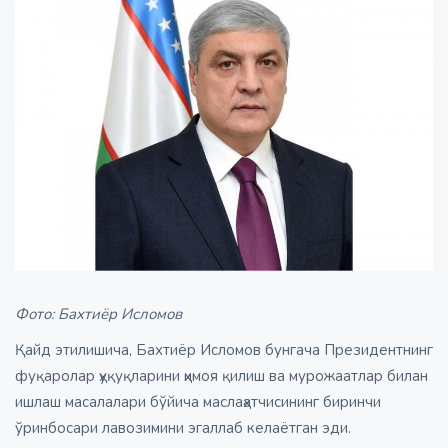
Фото: Бахтиёр Исломов
Қайд этилишича, Бахтиёр Исломов бунгача Президентнинг
фуқаролар ҳуқуқларини ҳимоя қилиш ва мурожаатлар билан
ишлаш масалалари бўйича маслаҳатчисининг биринчи
ўринбосари лавозимини эгаллаб келаётган эди.