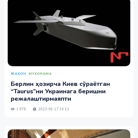
ЖАХОН
МУХОКАМА
Берлин ҳозирча Киев сўраётган
“Taurus”ни Украинага беришни
режалаштирмаяпти
1 978
2023-06-17 10:13