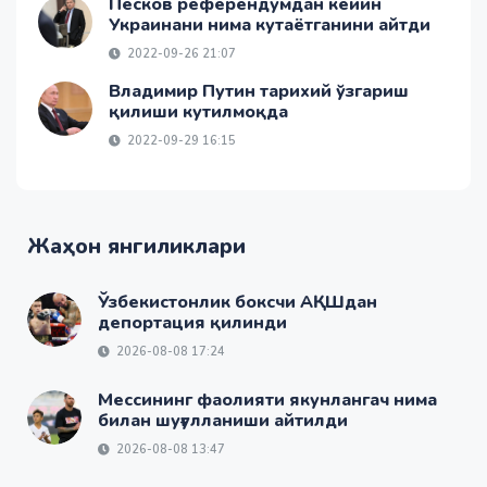
Песков референдумдан кейин
Украинани нима кутаётганини айтди
2022-09-26 21:07
Владимир Путин тарихий ўзгариш
қилиши кутилмоқда
2022-09-29 16:15
Жаҳон янгиликлари
Ўзбекистонлик боксчи АҚШдан
депортация қилинди
2026-08-08 17:24
Мессининг фаолияти якунлангач нима
билан шуғулланиши айтилди
2026-08-08 13:47