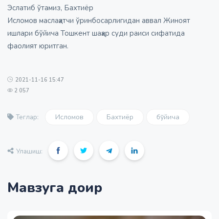
Эслатиб ўтамиз, Бахтиёр
Исломов маслаҳатчи ўринбосарлигидан аввал Жиноят
ишлари бўйича Тошкент шаҳар суди раиси сифатида
фаолият юритган.
2021-11-16 15:47
2 057
Исломов
Бахтиёр
бўйича
Теглар:
Улашиш:
Мавзуга доир