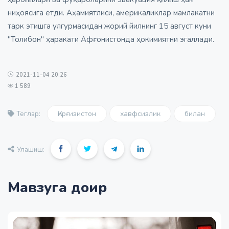
ниҳоясига етди. Аҳамиятлиси, америкаликлар мамлакатни
тарк этишга улгурмасидан жорий йилнинг 15 август куни
"Толибон" ҳаракати Афғонистонда ҳокимиятни эгаллади.
2021-11-04 20:26
1 589
Қирғизистон
хавфсизлик
билан
Теглар:
Улашиш:
Мавзуга доир