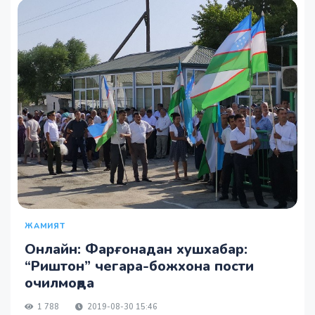
ЖАМИЯТ
Онлайн: Фарғонадан хушхабар:
“Риштон” чегара-божхона пости
очилмоқда
1 788
2019-08-30 15:46