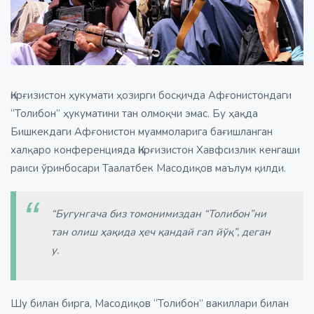
Қирғизистон ҳукумати ҳозирги босқичда Афғонистондаги
“Толибон” ҳукуматини тан олмоқчи эмас. Бу ҳақда
Бишкекдаги Афғонистон муаммоларига бағишланган
халқаро конференцияда Қирғизистон Хавфсизлик кенгаши
раиси ўринбосари Таалатбек Масодиқов
маълум қилди.
“Бугунгача биз томонимиздан “Толибон”ни
тан олиш ҳақида ҳеч қандай гап йўқ”, деган
у.
Шу билан бирга, Масодиқов “Толибон” вакиллари билан