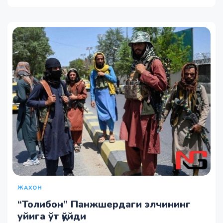
ЖАХОН
“Толибон” Панжшердаги элчининг
уйига ўт қўйди