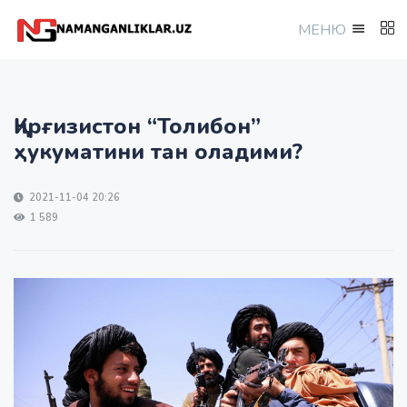
МEНЮ
Қирғизистон “Толибон”
ҳукуматини тан оладими?
2021-11-04 20:26
1 589