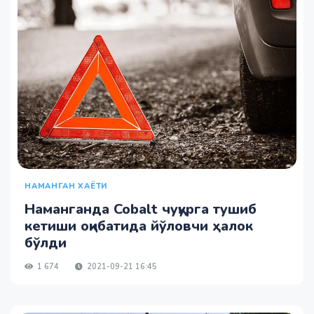
НАМАНГАН ХАЁТИ
Наманганда Cobalt чуқурга тушиб
кетиши оқибатида йўловчи ҳалок
бўлди
1 674
2021-09-21 16:45