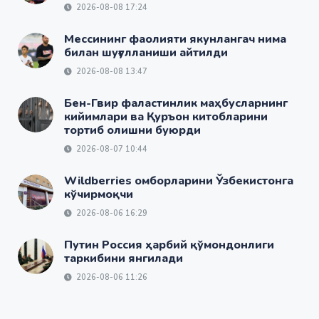
2026-08-08 17:24
Мессининг фаолияти якунлангач нима
билан шуғулланиши айтилди
2026-08-08 13:47
Бен-Гвир фаластинлик маҳбусларнинг
кийимлари ва Қуръон китобларини
тортиб олишни буюрди
2026-08-07 10:44
Wildberries омборларини Ўзбекистонга
кўчирмоқчи
2026-08-06 16:29
Путин Россия ҳарбий қўмондонлиги
таркибини янгилади
2026-08-06 11:26