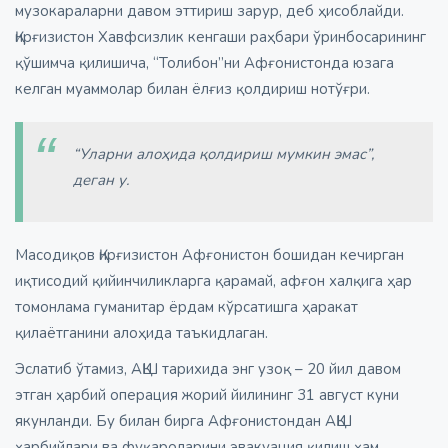
музокараларни давом эттириш зарур, деб ҳисоблайди.
Қирғизистон Хавфсизлик кенгаши раҳбари ўринбосарининг
қўшимча қилишича, “Толибон”ни Афғонистонда юзага
келган муаммолар билан ёлғиз қолдириш нотўғри.
“Уларни алоҳида қолдириш мумкин эмас”,
деган у.
Масодиқов Қирғизистон Афғонистон бошидан кечирган
иқтисодий қийинчиликларга қарамай, афғон халқига ҳар
томонлама гуманитар ёрдам кўрсатишга ҳаракат
қилаётганини алоҳида таъкидлаган.
Эслатиб ўтамиз, АҚШ тарихида энг узоқ – 20 йил давом
этган ҳарбий операция жорий йилининг 31 август куни
якунланди. Бу билан бирга Афғонистондан АҚШ
ҳарбийлари ва фуқароларини эвакуация қилиш ҳам