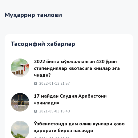
Муҳаррир танлови
Тасодифий хабарлар
2022 йилга мўлжалланган 420 ўрин
стипендиялар квотасига кимлар эга
чиқади?
2022-01-13 21:57
17 майдан Саудия Арабистони
«очилади»
2021-05-03 15:43
Ўзбекистонда дам олиш кунлари ҳаво
ҳарорати бироз пасаяди