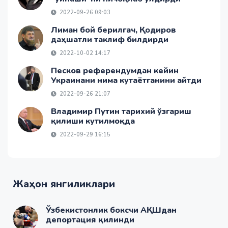
2022-09-26 09:03
Лиман бой берилгач, Қодиров
даҳшатли таклиф билдирди
2022-10-02 14:17
Песков референдумдан кейин
Украинани нима кутаётганини айтди
2022-09-26 21:07
Владимир Путин тарихий ўзгариш
қилиши кутилмоқда
2022-09-29 16:15
Жаҳон янгиликлари
Ўзбекистонлик боксчи АҚШдан
депортация қилинди