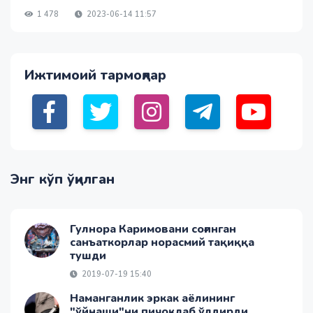
1 478
2023-06-14 11:57
Ижтимоий тармоқлар
Энг кўп ўқилган
Гулнора Каримовани соғинган
санъаткорлар норасмий тақиққа
тушди
2019-07-19 15:40
Наманганлик эркак аёлининг
"ўйнаши"ни пичоқлаб ўлдирди