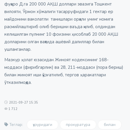
фуқаро Д.га 200 000 АҚШ доллари эвазига Тошкент
вилояти, Ўрмон хўжалиги тасарруфидаги 1 гектар ер
майдонини ваколатли танишлари орқали унинг номига
расмийлаштириб олиб беришни ваъда қилиб, олдиндан
келишилган пулнинг 10 фоизини ҳисоблаб 20 000 АҚШ
долларини олган вақтида ашёвий далиллар билан
ушланганлар.
Мазкур ҳолат юзасидан Жиноят кодексининг 168-
моддаси (фирибгарлик) ва 28, 211-моддаси (пора бериш)
билан жиноят иши қўзғатилиб, тергов ҳаракатлари
ўтказилмоқда.
2021-09-27 15:35
1 712
ҳузуридаги
прокуратура
билан
Теглар: