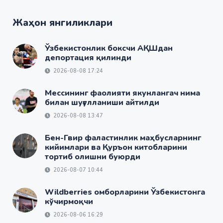
Жаҳон янгиликлари
Ўзбекистонлик боксчи АҚШдан
депортация қилинди
2026-08-08 17:24
Мессининг фаолияти якунлангач нима
билан шуғулланиши айтилди
2026-08-08 13:47
Бен-Гвир фаластинлик маҳбусларнинг
кийимлари ва Қуръон китобларини
тортиб олишни буюрди
2026-08-07 10:44
Wildberries омборларини Ўзбекистонга
кўчирмоқчи
2026-08-06 16:29