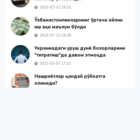
2022-02-22 18:22
Ўзбекистонликларнинг ўртача ойлик
иш ҳақи маълум бўлди
2019-07-22 18:38
Украинадаги уруш дунё бозорларини
"титратиш"да давом этмоқда
2022-03-07 17:03
Нашриётлар қандай рўйхатга
олинади?
2020-07-07 21:38
Янгиликлар
Жамият
Жаҳон янгиликлари
ОАВ ҳақида
Алоқа