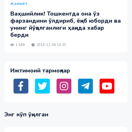
ЖАМИЯТ
Ваҳшийлик! Тошкентда она ўз
фарзандини ўлдириб, ёқиб юборди ва
унинг йўқолганлиги ҳақида хабар
берди
1 649
2019-11-06 14:35
Ижтимоий тармоқлар
Энг кўп ўқилган