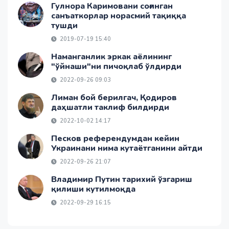
Гулнора Каримовани соғинган
санъаткорлар норасмий тақиққа
тушди
2019-07-19 15:40
Наманганлик эркак аёлининг
"ўйнаши"ни пичоқлаб ўлдирди
2022-09-26 09:03
Лиман бой берилгач, Қодиров
даҳшатли таклиф билдирди
2022-10-02 14:17
Песков референдумдан кейин
Украинани нима кутаётганини айтди
2022-09-26 21:07
Владимир Путин тарихий ўзгариш
қилиши кутилмоқда
2022-09-29 16:15