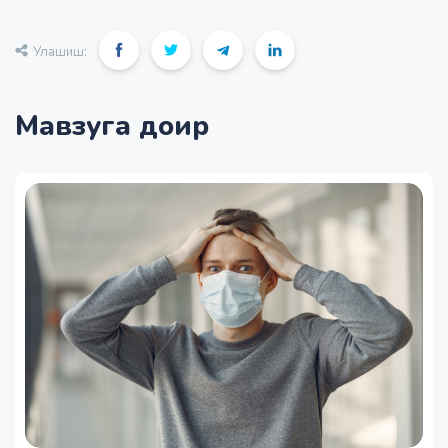
Улашиш:
Мавзуга доир