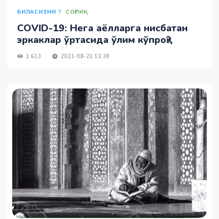
БИЛАСИЗМИ ?
СОҒЛИҚ
COVID-19: Нега аёлларга нисбатан
эркаклар ўртасида ўлим кўпроқ?
1 613
2021-08-21 13:39