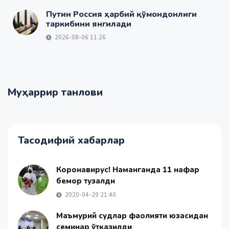
Путин Россия ҳарбий қўмондонлиги
таркибини янгилади
2026-08-06 11:26
Муҳаррир танлови
Тасодифий хабарлар
Коронавирус! Наманганда 11 нафар
бемор тузалди
2020-04-29 21:40
Маъмурий судлар фаолияти юзасидан
семинар ўтказилди