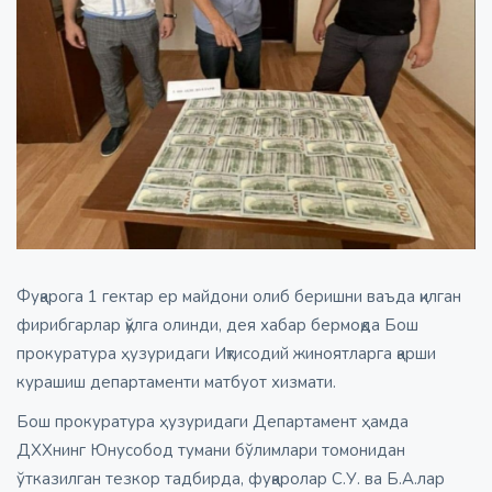
Фуқарога 1 гектар ер майдони олиб беришни ваъда қилган
фирибгарлар қўлга олинди, дея хабар бермоқда Бош
прокуратура ҳузуридаги Иқтисодий жиноятларга қарши
курашиш департаменти матбуот хизмати.
Бош прокуратура ҳузуридаги Департамент ҳамда
ДХХнинг Юнусобод тумани бўлимлари томонидан
ўтказилган тезкор тадбирда, фуқаролар С.У. ва Б.А.лар