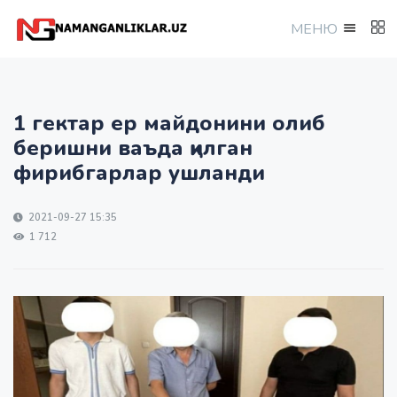
МEНЮ
1 гектар ер майдонини олиб
беришни ваъда қилган
фирибгарлар ушланди
2021-09-27 15:35
1 712