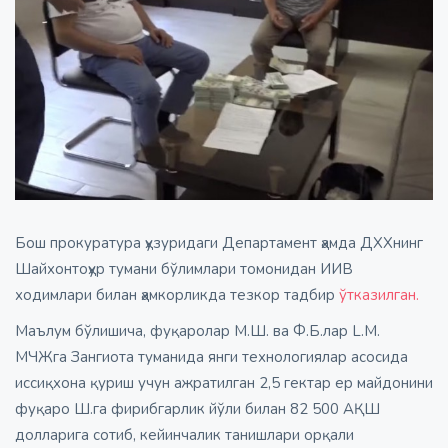
Бош прокуратура ҳузуридаги Департамент ҳамда ДХХнинг
Шайхонтоҳур тумани бўлимлари томонидан ИИВ
ходимлари билан ҳамкорликда тезкор тадбир
ўтказилган.
Маълум бўлишича, фуқаролар М.Ш. ва Ф.Б.лар L.М.
МЧЖга Зангиота туманида янги технологиялар асосида
иссиқхона қуриш учун ажратилган 2,5 гектар ер майдонини
фуқаро Ш.га фирибгарлик йўли билан 82 500 АҚШ
долларига сотиб, кейинчалик танишлари орқали