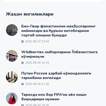
Жаҳон янгиликлари
Бен-Гвир фаластинлик маҳбусларнинг
кийимлари ва Қуръон китобларини
тортиб олишни буюрди
2026-08-07 10:44
Wildberries омборларини Ўзбекистонга
кўчирмоқчи
2026-08-06 16:29
Путин Россия ҳарбий қўмондонлиги
таркибини янгилади
2026-08-06 11:26
Тарихда илк бор FIFA’ни аёл киши
бошқариши мумкин
2026-08-05 16:35