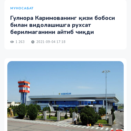
МУНОСАБАТ
Гулнора Каримованинг қизи бобоси
билан видолашишга рухсат
берилмаганини айтиб чиқди
1 263
2021-09-04 17:18