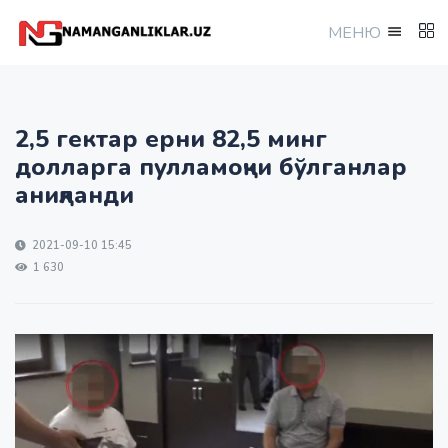
МEНЮ
2,5 гектар ерни 82,5 минг
долларга пулламоқчи бўлганлар
аниқланди
2021-09-10 15:45
1 630