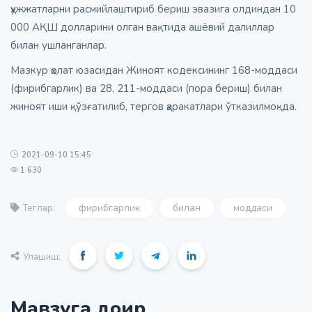
ҳужжатларни расмийлаштириб бериш эвазига олдиндан 10
000 АҚШ долларини олган вақтида ашёвий далиллар
билан ушланганлар.
Мазкур ҳолат юзасидан Жиноят кодексининг 168-моддаси
(фирибгарлик) ва 28, 211-моддаси (пора бериш) билан
жиноят иши қўзғатилиб, тергов ҳаракатлари ўтказилмоқда.
2021-09-10 15:45
1 630
фирибгарлик
билан
моддаси
Теглар:
Улашиш:
Мавзуга доир