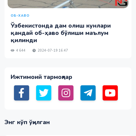
ОБ-ХАВО
Ўзбекистонда дам олиш кунлари
қандай об-ҳаво бўлиши маълум
қилинди
4 644
2024-07-19 16:47
Ижтимоий тармоқлар
Энг кўп ўқилган