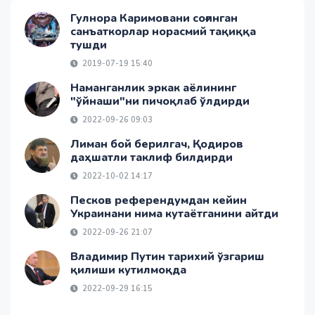
Гулнора Каримовани соғинган
санъаткорлар норасмий тақиққа
тушди
2019-07-19 15:40
Наманганлик эркак аёлининг
"ўйнаши"ни пичоқлаб ўлдирди
2022-09-26 09:03
Лиман бой берилгач, Қодиров
даҳшатли таклиф билдирди
2022-10-02 14:17
Песков референдумдан кейин
Украинани нима кутаётганини айтди
2022-09-26 21:07
Владимир Путин тарихий ўзгариш
қилиши кутилмоқда
2022-09-29 16:15