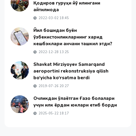
Қодиров гуруҳи йўқ қилингани
айтилмоқда
2022-03-02 18:45
Йил бошидан буён
ўзбекистонликларнинг харид
кешбэклари қанчани ташкил этди?
2022-12-28 13:25
Shavkat Mirziyoyev Samarqand
aeroportini rekonstruksiya qilish
bo‘yicha ko‘rsatma berdi
2019-07-26 20:27
Очликдан ўлаётган Ғазо болалари
учун илк ёрдам юклари етиб борди
2025-05-22 18:17