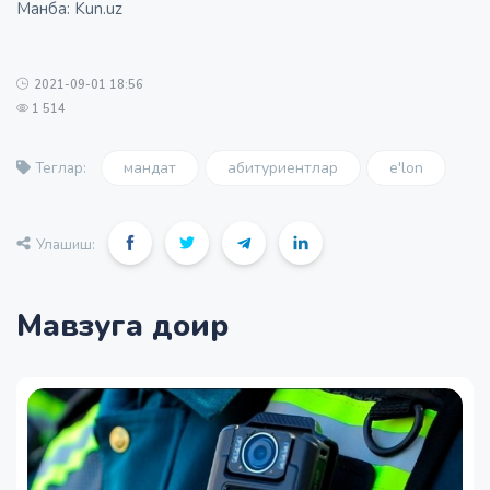
Mанба: Kun.uz
2021-09-01 18:56
1 514
мандат
абитуриентлар
e'lon
Теглар:
Улашиш:
Мавзуга доир