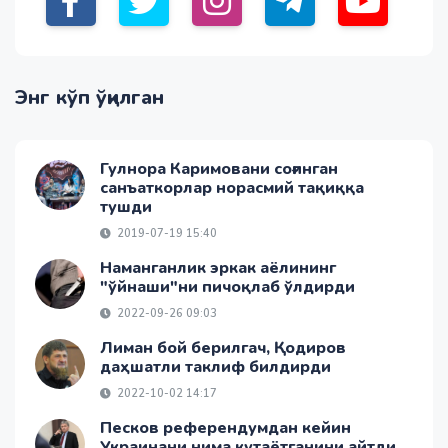
Энг кўп ўқилган
Гулнора Каримовани соғинган
санъаткорлар норасмий тақиққа
тушди
2019-07-19 15:40
Наманганлик эркак аёлининг
"ўйнаши"ни пичоқлаб ўлдирди
2022-09-26 09:03
Лиман бой берилгач, Қодиров
даҳшатли таклиф билдирди
2022-10-02 14:17
Песков референдумдан кейин
Украинани нима кутаётганини айтди