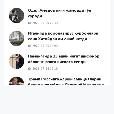
Одил Aҳмедов янги жамоада тўп
суради
2020-09-09 22:43
Италияда коронавирус қурбонлари
сони Хитойдан ҳам ошиб кетди
2020-03-20 14:03
Наманганда 23 ёшли йигит шифокор
аёлнинг юзига кислота сепди
2021-07-14 19:18
Трамп Россияга қарши санкцияларни
бекор қилмайди – Дмитрий Медведов
2024-11-23 12:59
1 июндан нималар ўзгаради?
2021-05-28 21:07