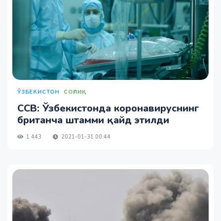
ЎЗБЕКИСТОН
СОҒЛИҚ
ССВ: Ўзбекистонда коронавируснинг
британча штамми қайд этилди
1 443
2021-01-31 00:44