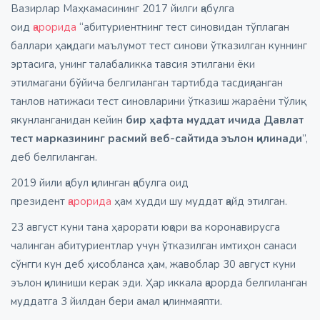
Вазирлар Маҳкамасининг 2017 йилги қабулга
оид
қарорида
“абитуриентнинг тест синовидан тўплаган
баллари ҳақидаги маълумот тест синови ўтказилган куннинг
эртасига, унинг талабаликка тавсия этилгани ёки
этилмагани бўйича белгиланган тартибда тасдиқланган
танлов натижаси тест синовларини ўтказиш жараёни тўлиқ
якунланганидан кейин
бир ҳафта муддат ичида Давлат
тест марказининг расмий веб-сайтида эълон қилинади
”,
деб белгиланган.
2019 йили қабул қилинган қабулга оид
президент
қарорида
ҳам худди шу муддат қайд этилган.
23 август куни тана ҳарорати юқори ва коронавирусга
чалинган абитуриентлар учун ўтказилган имтиҳон санаси
сўнгги кун деб ҳисобланса ҳам, жавоблар 30 август куни
эълон қилиниши керак эди. Ҳар иккала қарорда белгиланган
муддатга 3 йилдан бери амал қилинмаяпти.