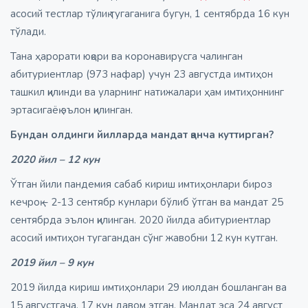
асосий тестлар тўлиқ тугаганига бугун, 1 сентябрда 16 кун
тўлади.
Тана ҳарорати юқори ва коронавирусга чалинган
абитуриентлар (973 нафар) учун 23 августда имтиҳон
ташкил қилинди ва уларнинг натижалари ҳам имтиҳоннинг
эртасигаёқ эълон қилинган.
Бундан олдинги йилларда мандат қанча куттирган?
2020 йил – 12 кун
Ўтган йили пандемия сабаб кириш имтиҳонлари бироз
кечроқ – 2-13 сентябр кунлари бўлиб ўтган ва мандат 25
сентябрда эълон қилинган. 2020 йилда абитуриентлар
асосий имтиҳон тугагандан сўнг жавобни 12 кун кутган.
2019 йил – 9 кун
2019 йилда кириш имтиҳонлари 29 июлдан бошланган ва
15 августгача, 17 кун давом этган. Мандат эса 24 август