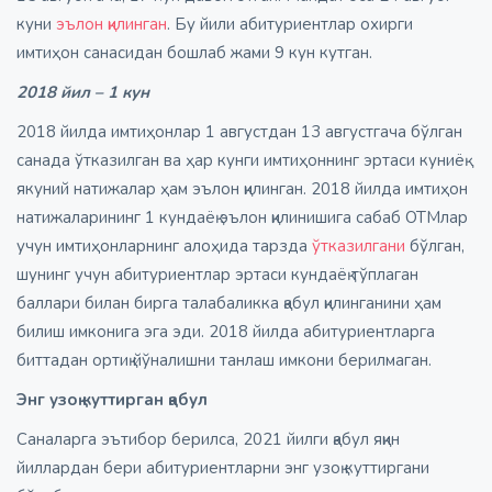
куни
эълон қилинган
. Бу йили абитуриентлар охирги
имтиҳон санасидан бошлаб жами 9 кун кутган.
2018 йил – 1 кун
2018 йилда имтиҳонлар 1 августдан 13 августгача бўлган
санада ўтказилган ва ҳар кунги имтиҳоннинг эртаси куниёқ
якуний натижалар ҳам эълон қилинган. 2018 йилда имтиҳон
натижаларининг 1 кундаёқ эълон қилинишига сабаб ОТМлар
учун имтиҳонларнинг алоҳида тарзда
ўтказилгани
бўлган,
шунинг учун абитуриентлар эртаси кундаёқ тўплаган
баллари билан бирга талабаликка қабул қилинганини ҳам
билиш имконига эга эди. 2018 йилда абитуриентларга
биттадан ортиқ йўналишни танлаш имкони берилмаган.
Энг узоқ куттирган қабул
Саналарга эътибор берилса, 2021 йилги қабул яқин
йиллардан бери абитуриентларни энг узоқ куттиргани