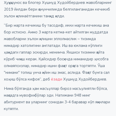
Ҳуқуқшунос ва блогер Хушнуд Худойбердиев жавобларнинг
2019 йилдан бери қонунчиликда белгиланганидан кечикиб
эълон қилинаётганини танқид қилди.
“Бир марта кечикиш бу тасодиф, икки марта кечикиш ана
бор истисно. Аммо 3 марта кетма-кет айтилган муддатда
жавобларни эълон қилишни эплолмаслик – тизимда
нимадир хатолигини англатади. Иш ва юклама кўплиги
ҳақидаги гаплар эскирди, менимча. Яхшиси тизимни қайта
кўриб чиқиш керак. Қайсидир босқичда ниманидир ҳисобга
олмаяпсизлар, нимадир ишни фақат орқага тортяпти. Ўша
"нимани" топиш унча қийин иш эмас, аслида. Фақат бунга сал
хоҳиш бўлса кифоя”, деб
ёзади
Хушнуд Худойбердиев.
Нима бўлганда ҳам масъуллар бироз масъулиятли бўлса,
мақсадга мувофиқ бўлар эди. Натижани 948 минг
абитуриент ва уларнинг сонидан 3-4 баравар кўп яқинлари
кутяпти.