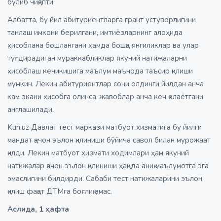
бўлиб чиқяпти.
Албатта, бу йил абитуриентларга грант устуворлигини
танлаш имкони берилгани, имтиёзларнинг алоҳида
ҳисоблана бошлангани ҳамда бошқа янгиликлар ва улар
туғдирадиган мураккабликлар якуний натижаларни
ҳисоблаш кечикишига маълум маънода таъсир қилиши
мумкин. Лекин абитуриентлар сони олдинги йилдан анча
кам экани ҳисобга олинса, жавоблар анча кеч қолаётгани
англашилади.
Kun.uz Давлат тест маркази матбуот хизматига бу йилги
мандат қачон эълон қилиниши бўйича савол билан мурожаат
қилди. Лекин матбуот хизмати ходимлари ҳам якуний
натижалар қачон эълон қилиниши ҳақида аниқ маълумотга эга
эмаслигини билдирди. Сабаби тест натижаларини эълон
қилиш фақат ДТМга боғлиқ эмас.
Аслида, 1 ҳафта