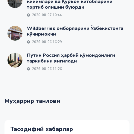
кийимлари ва Қуръон китобларини
тортиб олишни буюрди
2026-08-07 10:44
Wildberries омборларини Ўзбекистонга
кўчирмоқчи
2026-08-06 16:29
Путин Россия ҳарбий қўмондонлиги
таркибини янгилади
2026-08-06 11:26
Муҳаррир танлови
Тасодифий хабарлар