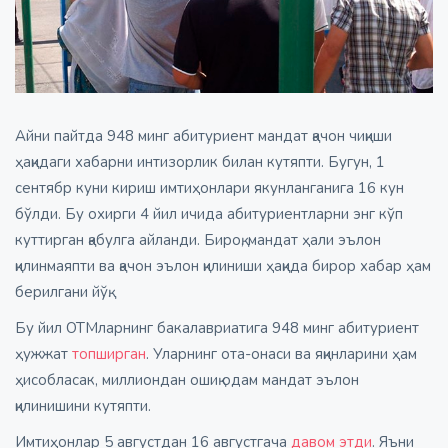
Айни пайтда 948 минг абитуриент мандат қачон чиқиши
ҳақидаги хабарни интизорлик билан кутяпти. Бугун, 1
сентябр куни кириш имтиҳонлари якунланганига 16 кун
бўлди. Бу охирги 4 йил ичида абитуриентларни энг кўп
куттирган қабулга айланди. Бироқ, мандат ҳали эълон
қилинмаяпти ва қачон эълон қилиниши ҳақида бирор хабар ҳам
берилгани йўқ.
Бу йил ОТМларнинг бакалавриатига 948 минг абитуриент
ҳужжат
топширган
. Уларнинг ота-онаси ва яқинларини ҳам
ҳисобласак, миллиондан ошиқ одам мандат эълон
қилинишини кутяпти.
Имтиҳонлар 5 августдан 16 августгача
давом этди
. Яъни