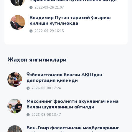
2022-09-26 21:07
Владимир Путин тарихий ўзгариш
қилиши кутилмоқда
2022-09-29 16:15
Жаҳон янгиликлари
Ўзбекистонлик боксчи АҚШдан
депортация қилинди
2026-08-08 17:24
Мессининг фаолияти якунлангач нима
билан шуғулланиши айтилди
2026-08-08 13:47
Бен-Гвир фаластинлик маҳбусларнинг