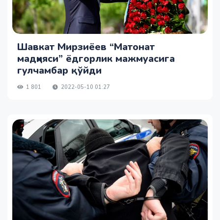
Шавкат Мирзиёев “Матонат
мадҳияси” ёдгорлик мажмуасига
гулчамбар қўйди
1 801
2022-05-10 01:27