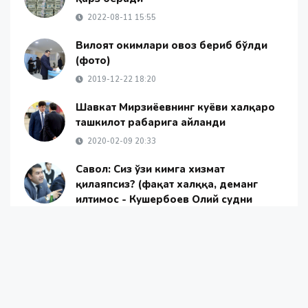
2022-08-11 15:55
Вилоят ҳокимлари овоз бериб бўлди
(фото)
2019-12-22 18:20
Шавкат Мирзиёевнинг куёви халқаро
ташкилот раҳбарига айланди
2020-02-09 20:33
Савол: Сиз ўзи кимга хизмат
қилаяпсиз? (фақат халққа, деманг
илтимос - Кушербоев Олий судни
танқид қилди)
2021-01-15 19:56