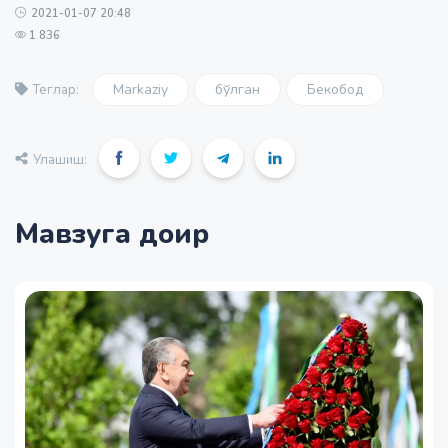
2021-01-07 20:48
1 836
Markaziy
бўлган
Бекобод
Теглар:
Улашиш:
Мавзуга доир