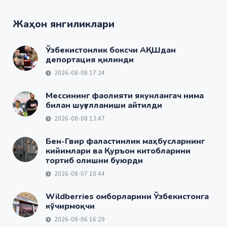
Жаҳон янгиликлари
Ўзбекистонлик боксчи АҚШдан
депортация қилинди
2026-08-08 17:24
Мессининг фаолияти якунлангач нима
билан шуғулланиши айтилди
2026-08-08 13:47
Бен-Гвир фаластинлик маҳбусларнинг
кийимлари ва Қуръон китобларини
тортиб олишни буюрди
2026-08-07 10:44
Wildberries омборларини Ўзбекистонга
кўчирмоқчи
2026-08-06 16:29