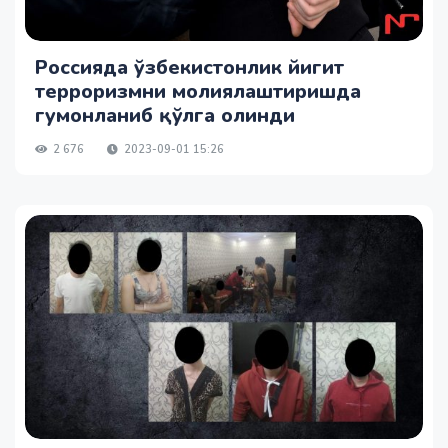
Россияда ўзбекистонлик йигит
терроризмни молиялаштиришда
гумонланиб қўлга олинди
2 676
2023-09-01 15:26