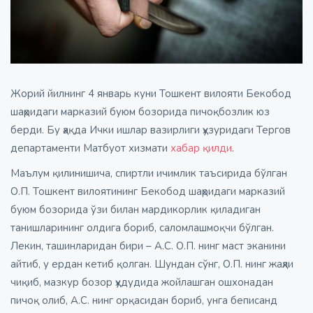
Жорий йилнинг 4 январь куни Тошкент вилояти Бекобод
шаҳридаги марказий буюм бозорида пичоқбозлик юз
берди. Бу ҳақда Ички ишлар вазирлиги ҳузуридаги Тергов
департаменти Матбуот хизмати
хабар қилди
.
Маълум қилинишича, спиртли ичимлик таъсирида бўлган
О.П. Тошкент вилоятининг Бекобод шаҳридаги марказий
буюм бозорида ўзи билан мардикорлик қиладиган
танишларининг олдига бориб, саломлашмоқчи бўлган.
Лекин, ташинларидан бири – А.С. О.П. нинг маст эканини
айтиб, у ердан кетиб қолган. Шундан сўнг, О.П. нинг жаҳли
чиқиб, мазкур бозор ҳудудида жойлашган ошхонадан
пичоқ олиб, А.С. нинг орқасидан бориб, унга беписанд