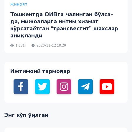
ЖИНОЯТ
Тошкентда ОИВга чалинган бўлса-
да, мижозларга интим хизмат
кўрсатаётган “трансвестит” шахслар
аниқланди
1 681
2020-11-12 18:20
Ижтимоий тармоқлар
Энг кўп ўқилган