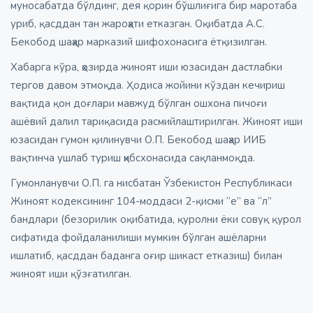
муносабатда бўлдинг, дея қорин бўшлиғига бир маротаба
уриб, қасддан тан жароҳати етказган. Оқибатда А.С.
Бекобод шаҳар марказий шифохонасига ётқизилган.
Хабарга кўра, ҳозирда жиноят иши юзасидан дастлабки
тергов давом этмоқда. Ҳодиса жойини кўздан кечириш
вақтида қон доғлари мавжуд бўлган ошхона пичоғи
ашёвий далил тариқасида расмийлаштирилган. Жиноят иши
юзасидан гумон қилинувчи О.П. Бекобод шаҳар ИИБ
вақтинча ушлаб туриш ҳибсхонасида сақланмоқда.
Гумонланувчи О.П. га нисбатан Ўзбекистон Республикаси
Жиноят кодексининг 104-моддаси 2-қисми “е” ва “л”
бандлари (безорилик оқибатида, қуролни ёки совуқ қурол
сифатида фойдаланилиши мумкин бўлган ашёларни
ишлатиб, қасддан баданга оғир шикаст етказиш) билан
жиноят иши қўзғатилган.