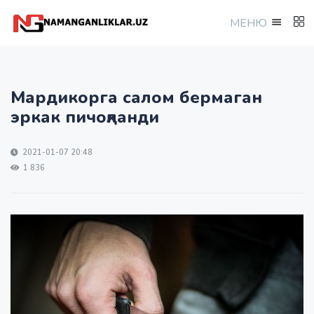
МEНЮ
Мардикорга салом бермаган
эркак пичоқланди
2021-01-07 20:48
1 836