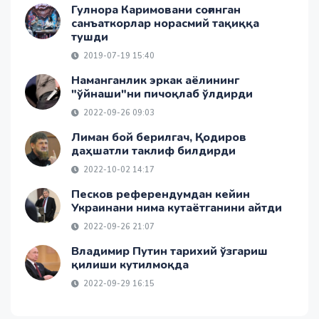
Гулнора Каримовани соғинган
санъаткорлар норасмий тақиққа
тушди
2019-07-19 15:40
Наманганлик эркак аёлининг
"ўйнаши"ни пичоқлаб ўлдирди
2022-09-26 09:03
Лиман бой берилгач, Қодиров
даҳшатли таклиф билдирди
2022-10-02 14:17
Песков референдумдан кейин
Украинани нима кутаётганини айтди
2022-09-26 21:07
Владимир Путин тарихий ўзгариш
қилиши кутилмоқда
2022-09-29 16:15