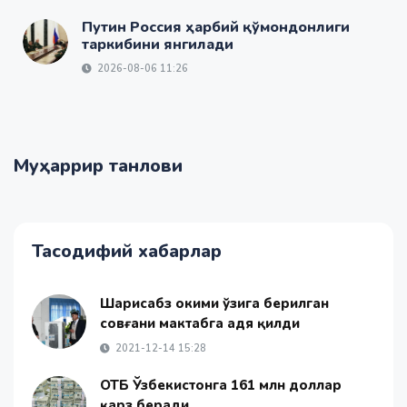
Путин Россия ҳарбий қўмондонлиги
таркибини янгилади
2026-08-06 11:26
Муҳаррир танлови
Тасодифий хабарлар
Шаҳрисабз ҳокими ўзига берилган
совғани мактабга ҳадя қилди
2021-12-14 15:28
ОТБ Ўзбекистонга 161 млн доллар
қарз беради