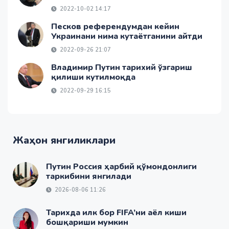
2022-10-02 14:17
Песков референдумдан кейин
Украинани нима кутаётганини айтди
2022-09-26 21:07
Владимир Путин тарихий ўзгариш
қилиши кутилмоқда
2022-09-29 16:15
Жаҳон янгиликлари
Путин Россия ҳарбий қўмондонлиги
таркибини янгилади
2026-08-06 11:26
Тарихда илк бор FIFA’ни аёл киши
бошқариши мумкин