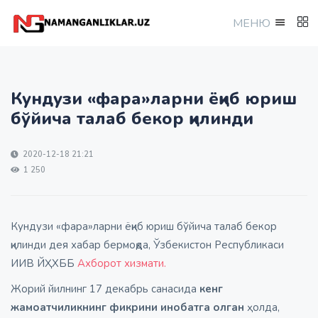
МEНЮ
Кундузи «фара»ларни ёқиб юриш
бўйича талаб бекор қилинди
2020-12-18 21:21
1 250
Кундузи «фара»ларни ёқиб юриш бўйича талаб бекор
қилинди дея хабар бермоқда, Ўзбекистон Республикаси
ИИВ ЙҲХББ
Ахборот хизмати.
Жорий йилнинг 17 декабрь санасида
кенг
жамоатчиликнинг фикрини инобатга олган
ҳолда,