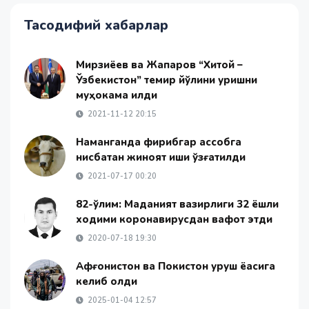
Тасодифий хабарлар
Мирзиёев ва Жапаров “Хитой –
Ўзбекистон” темир йўлини қуришни
муҳокама қилди
2021-11-12 20:15
Наманганда фирибгар қассобга
нисбатан жиноят иши қўзғатилди
2021-07-17 00:20
82-ўлим: Маданият вазирлиги 32 ёшли
ходими коронавирусдан вафот этди
2020-07-18 19:30
Афғонистон ва Покистон уруш ёқасига
келиб қолди
2025-01-04 12:57