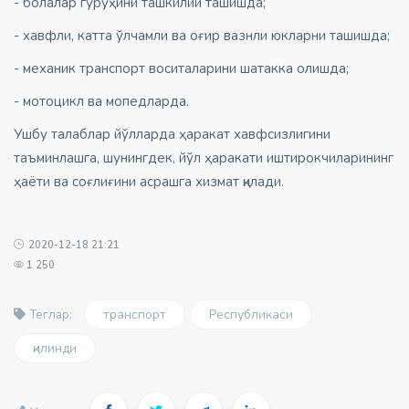
- болалар гуруҳини ташкилий ташишда;
- хавфли, катта ўлчамли ва оғир вазнли юкларни ташишда;
- механик транспорт воситаларини шатакка олишда;
- мотоцикл ва мопедларда.
Ушбу талаблар йўлларда ҳаракат хавфсизлигини
таъминлашга, шунингдек, йўл ҳаракати иштирокчиларининг
ҳаёти ва соғлиғини асрашга хизмат қилади.
2020-12-18 21:21
1 250
транспорт
Республикаси
Теглар:
қилинди