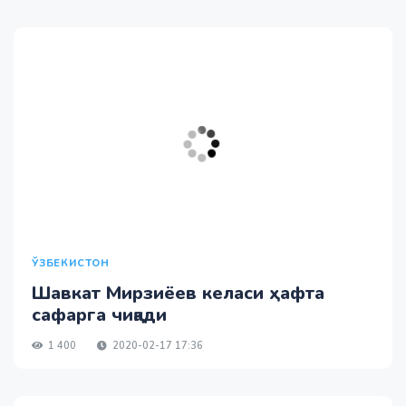
ЎЗБЕКИСТОН
Шавкат Мирзиёев келаси ҳафта
сафарга чиқади
1 400
2020-02-17 17:36