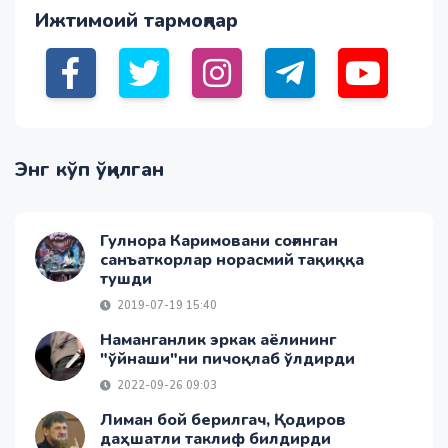
Ижтимоий тармоқлар
Энг кўп ўқилган
Гулнора Каримовани соғинган
санъаткорлар норасмий тақиққа
тушди
2019-07-19 15:40
Наманганлик эркак аёлининг
"ўйнаши"ни пичоқлаб ўлдирди
2022-09-26 09:03
Лиман бой берилгач, Қодиров
даҳшатли таклиф билдирди