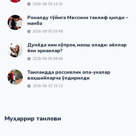
2026-08-05 16:35
Роналду тўйига Мессини таклиф қилди –
манба
2026-08-05 09:49
Дунёда ким кўпроқ маош олади: аёллар
ёки эркаклар?
2026-08-05 09:46
Таиландда россиялик опа-укалар
ваҳшийларча ўлдирилди
2026-08-01 15:13
Муҳаррир танлови