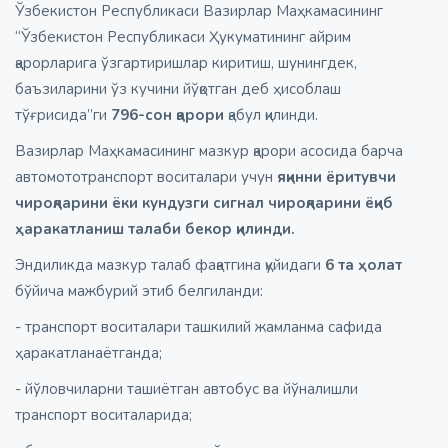
Ўзбекистон Республикаси Вазирлар Маҳкамасининг
“Ўзбекистон Республикаси Ҳукуматининг айрим
қарорларига ўзгартиришлар киритиш, шунингдек,
баъзиларини ўз кучини йўқотган деб ҳисоблаш
тўғрисида”ги
796-сон қарори
қабул қилинди.
Вазирлар Маҳкамасининг мазкур қарори асосида барча
автомототранспорт воситалари учун
яқинни ёритувчи
чироқларини ёки кундузги сигнал чироқларини ёқиб
ҳаракатланиш талаби бекор қилинди.
Эндиликда мазкур талаб фақатгина қуйидаги
6 та ҳолат
бўйича мажбурий этиб белгиланди:
- транспорт воситалари ташкилий жамланма сафида
ҳаракатланаётганда;
- йўловчиларни ташиётган автобус ва йўналишли
транспорт воситаларида;