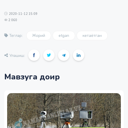
2020-11-12 15:09
2 060
Жорий
etgan
кетаётган
Теглар:
Улашиш:
Мавзуга доир