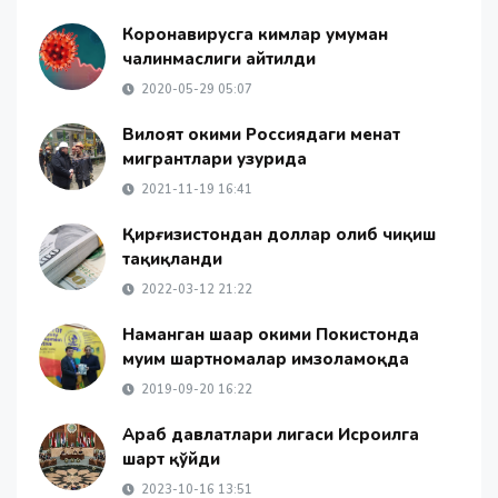
Коронавирусга кимлар умуман
чалинмаслиги айтилди
2020-05-29 05:07
Вилоят ҳокими Россиядаги меҳнат
мигрантлари ҳузурида
2021-11-19 16:41
Қирғизистондан доллар олиб чиқиш
тақиқланди
2022-03-12 21:22
Наманган шаҳар ҳокими Покистонда
муҳим шартномалар имзоламоқда
2019-09-20 16:22
Араб давлатлари лигаси Исроилга
шарт қўйди
2023-10-16 13:51