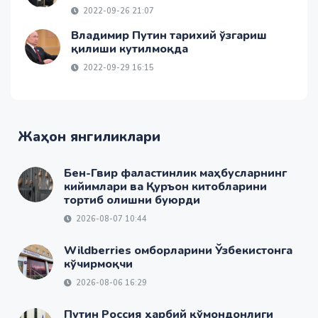
2022-09-26 21:07
Владимир Путин тарихий ўзгариш
қилиши кутилмоқда
2022-09-29 16:15
Жаҳон янгиликлари
Бен-Гвир фаластинлик маҳбусларнинг
кийимлари ва Қуръон китобларини
тортиб олишни буюрди
2026-08-07 10:44
Wildberries омборларини Ўзбекистонга
кўчирмоқчи
2026-08-06 16:29
Путин Россия ҳарбий қўмондонлиги