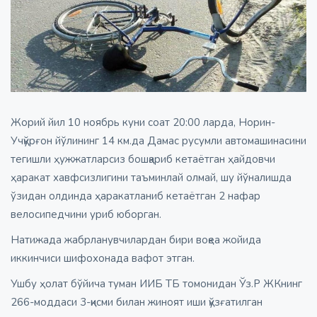
Жорий йил 10 ноябрь куни соат 20:00 ларда, Норин-
Учқўрғон йўлининг 14 км.да Дамас русумли автомашинасини
тегишли ҳужжатларсиз бошқариб кетаётган ҳайдовчи
ҳаракат хавфсизлигини таъминлай олмай, шу йўналишда
ўзидан олдинда ҳаракатланиб кетаётган 2 нафар
велосипедчини уриб юборган.
Натижада жабрланувчилардан бири воқеа жойида
иккинчиси шифохонада вафот этган.
Ушбу ҳолат бўйича туман ИИБ ТБ томонидан Ўз.Р ЖКнинг
266-моддаси 3-қисми билан жиноят иши қўзғатилган