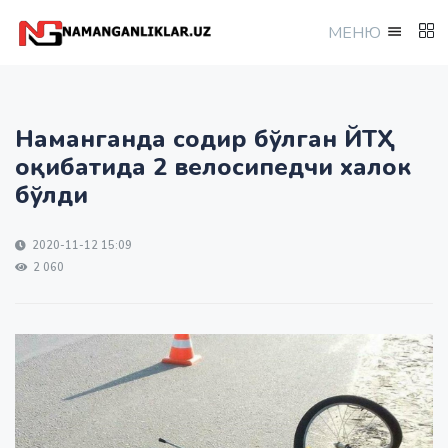
МEНЮ
Наманганда содир бўлган ЙТҲ
оқибатида 2 велосипедчи халок
бўлди
2020-11-12 15:09
2 060