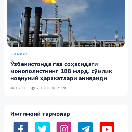
ЖАМИЯТ
Ўзбекистонда газ соҳасидаги
монополистнинг 188 млрд. сўмлик
ноқонуний ҳаракатлари аниқланди
1 798
2019-10-07 21:20
Ижтимоий тармоқлар