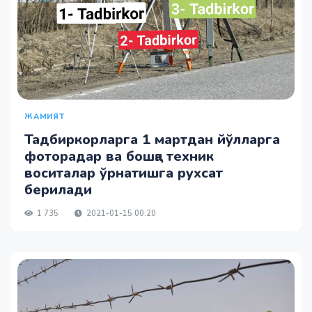
ЖАМИЯТ
Тадбиркорларга 1 мартдан йўлларга
фоторадар ва бошқа техник
воситалар ўрнатишга рухсат
берилади
1 735
2021-01-15 00:20