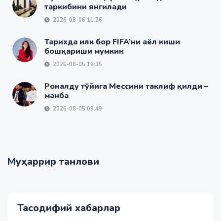
таркибини янгилади
2026-08-06 11:26
Тарихда илк бор FIFA’ни аёл киши
бошқариши мумкин
2026-08-05 16:35
Роналду тўйига Мессини таклиф қилди –
манба
2026-08-05 09:49
Муҳаррир танлови
Тасодифий хабарлар