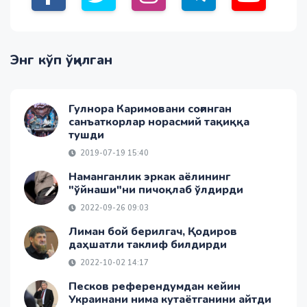
Энг кўп ўқилган
Гулнора Каримовани соғинган
санъаткорлар норасмий тақиққа
тушди
2019-07-19 15:40
Наманганлик эркак аёлининг
"ўйнаши"ни пичоқлаб ўлдирди
2022-09-26 09:03
Лиман бой берилгач, Қодиров
даҳшатли таклиф билдирди
2022-10-02 14:17
Песков референдумдан кейин
Украинани нима кутаётганини айтди