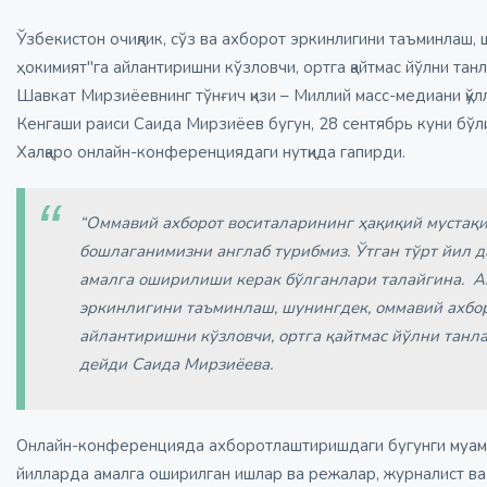
Ўзбекистон очиқлик, сўз ва ахборот эркинлигини таъминлаш, 
ҳокимият"га айлантиришни кўзловчи, ортга қайтмас йўлни та
Шавкат Мирзиёевнинг тўнғич қизи – Миллий масс-медиани қў
Кенгаши раиси Саида Мирзиёев бугун, 28 сентябрь куни бў
Халқаро онлайн-конференциядаги нутқида гапирди.
“Оммавий ахборот воситаларининг ҳақиқий мустақ
бошлаганимизни англаб турибмиз. Ўтган тўрт йил 
амалга оширилиши керак бўлганлари талайгина. Ам
эркинлигини таъминлаш, шунингдек, оммавий ахбор
айлантиришни кўзловчи, ортга қайтмас йўлни танла
дейди Саида Мирзиёева.
Онлайн-конференцияда ахборотлаштиришдаги бугунги муам
йилларда амалга оширилган ишлар ва режалар, журналист ва