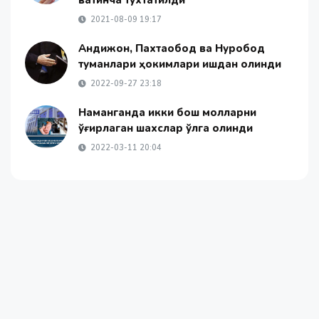
вақтинча тўхтатилди
2021-08-09 19:17
Андижон, Пахтаобод ва Нуробод
туманлари ҳокимлари ишдан олинди
2022-09-27 23:18
Наманганда икки бош молларни
ўғирлаган шахслар қўлга олинди
2022-03-11 20:04