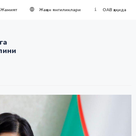
Жамият
Жаҳон янгиликлари
ОАВ ҳақида
га
лини