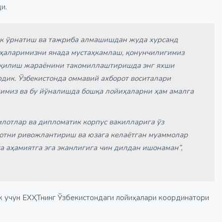
ди.
ик ўрнатиш ва тажриба алмашишдан жуда хурсанд
иҳаларимизни янада мустаҳкамлаш, қонунчилигимиз
я қилиш жараёнини такомиллаштиришда энг яхши
дик. Ўзбекистонда оммавий ахборот воситалари
имиз ва бу йўналишда бошқа лойиҳаларни ҳам амалга
лотлар ва дипломатик корпус вакилларига ўз
отни ривожлантириш ва юзага келаётган муаммолар
а аҳамиятга эга эканлигига чин дилдан ишонаман”,
ик учун ЕХҲТнинг Ўзбекистондаги лойиҳалари координатори