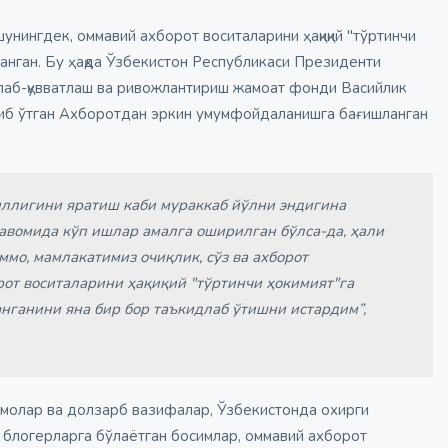
шунингдек, оммавий ахборот воситаларини ҳақиқий "тўртинчи
нланган. Бу ҳақда Ўзбекистон Республикаси Президенти
ллаб-қувватлаш ва ривожлантириш жамоат фонди Васийлик
либ ўтган Ахборотдан эркин умумфойдаланишга бағишланган
иллигини яратиш каби мураккаб йўлни эндигина
давомида кўп ишлар амалга оширилган бўлса-да, ҳали
мо, мамлакатимиз очиқлик, сўз ва ахборот
от воситаларини ҳақиқий "тўртинчи ҳокимият"га
нганини яна бир бор таъкидлаб ўтишни истардим”,
молар ва долзарб вазифалар, Ўзбекистонда охирги
 блогерларга бўлаётган босимлар, оммавий ахборот