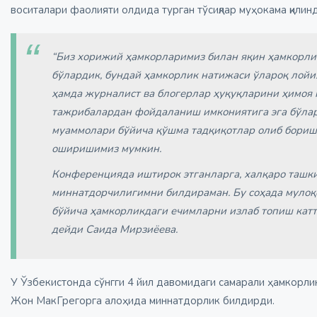
воситалари фаолияти олдида турган тўсиқлар муҳокама қилин
“Биз хорижий ҳамкорларимиз билан яқин ҳамкорл
бўлардик, бундай ҳамкорлик натижаси ўлароқ лой
ҳамда журналист ва блогерлар ҳуқуқларини ҳимо
тажрибалардан фойдаланиш имкониятига эга бўлар
муаммолари бўйича қўшма тадқиқотлар олиб бориш
оширишимиз мумкин.
Конференцияда иштирок этганларга, халқаро ташки
миннатдорчилигимни билдираман. Бу соҳада мулоқ
бўйича ҳамкорликдаги ечимларни излаб топиш катт
дейди Саида Мирзиёева.
У Ўзбекистонда сўнгги 4 йил давомидаги самарали ҳамкорл
Жон МакГрегорга алоҳида миннатдорлик билдирди.