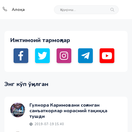
Алоқа
Ижтимоий тармоқлар
Энг кўп ўқилган
Гулнора Каримовани соғинган
санъаткорлар норасмий тақиққа
тушди
2019-07-19 15:40