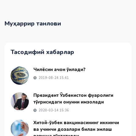
Муҳаррир танлови
Тасодифий хабарлар
Чилёсин қачон ўқилади?
2019-08-24 15:41
Президент Ўзбекистон фуқаролиги
тўғрисидаги қонунни имзолади
2020-03-14 15:36
Хитой-ўзбек вакцинасининг иккинчи
ва учинчи дозалари билан эмлаш