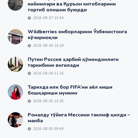
кийимлари ва Қуръон китобларини
тортиб олишни буюрди
2026-08-07 10:44
Wildberries омборларини Ўзбекистонга
кўчирмоқчи
2026-08-06 16:29
Путин Россия ҳарбий қўмондонлиги
таркибини янгилади
2026-08-06 11:26
Тарихда илк бор FIFA’ни аёл киши
бошқариши мумкин
2026-08-05 16:35
Роналду тўйига Мессини таклиф қилди –
манба
2026-08-05 09:49