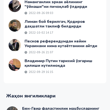
Наманганлик эркак аёлининг
"ўйнаши"ни пичоқлаб ўлдирди
2022-09-26 09:03
Лиман бой берилгач, Қодиров
даҳшатли таклиф билдирди
2022-10-02 14:17
Песков референдумдан кейин
Украинани нима кутаётганини айтди
2022-09-26 21:07
Владимир Путин тарихий ўзгариш
қилиши кутилмоқда
2022-09-29 16:15
Жаҳон янгиликлари
Бен-Гвир фаластинлик маҳбусларнинг