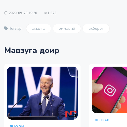
2020-09-29 15:20
1 923
амалга
оммавий
ахборот
Теглар:
Мавзуга доир
HI-TECH
ЖАХОН