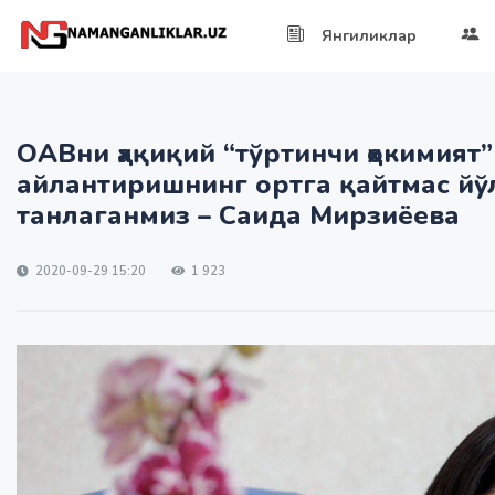
Янгиликлар
ОАВни ҳақиқий “тўртинчи ҳокимият”
айлантиришнинг ортга қайтмас йў
танлаганмиз – Саида Мирзиёева
2020-09-29 15:20
1 923