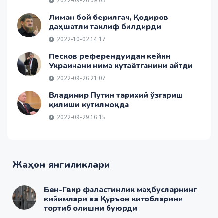
2022-09-26 09:03
Лиман бой берилгач, Қодиров
даҳшатли таклиф билдирди
2022-10-02 14:17
Песков референдумдан кейин
Украинани нима кутаётганини айтди
2022-09-26 21:07
Владимир Путин тарихий ўзгариш
қилиши кутилмоқда
2022-09-29 16:15
Жаҳон янгиликлари
Бен-Гвир фаластинлик маҳбусларнинг
кийимлари ва Қуръон китобларини
тортиб олишни буюрди