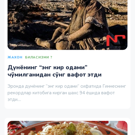
ЖАХОН
БИЛАСИЗМИ ?
Дунёнинг “энг кир одами”
чўмилганидан сўнг вафот этди
Эронда дунёнинг “энг кир одами” сифатида Гиннеснинг
рекордлар китобига кирган шахс 94 ёшида вафот
этди....