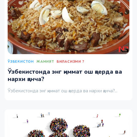
ЎЗБЕКИСТОН
ЖАМИЯТ
БИЛАСИЗМИ ?
Ўзбекистонда энг қиммат ош қаерда ва
нархи қанча?
Ўзбекистонда энг қиммат ош қаерда ва нархи қанча?...