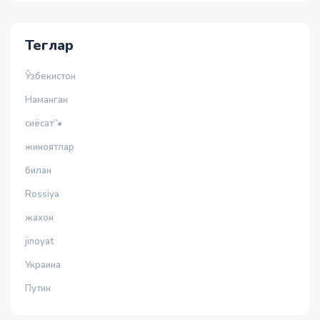
Теглар
Ўзбекистон
Наманган
сиёсат”•
жиноятлар
билан
Rossiya
жахон
jinoyat
Украина
Путин