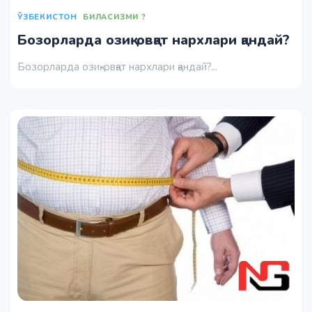
ЎЗБЕКИСТОН
БИЛАСИЗМИ ?
Бозорларда озиқ-овқат нархлари қандай?
Бозорларда озиқ-овқат нархлари қандай?...