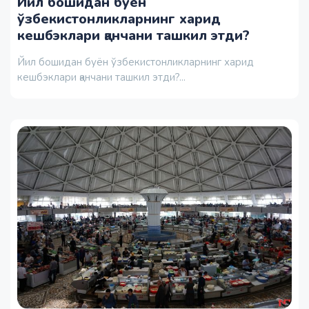
Йил бошидан буён
ўзбекистонликларнинг харид
кешбэклари қанчани ташкил этди?
Йил бошидан буён ўзбекистонликларнинг харид
кешбэклари қанчани ташкил этди?...