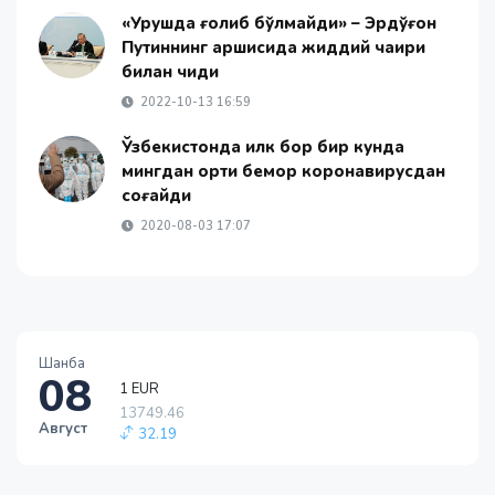
«Урушда ғолиб бўлмайди» – Эрдўғон
Путиннинг қаршисида жиддий чақириқ
билан чиқди
2022-10-13 16:59
Ўзбекистонда илк бор бир кунда
мингдан ортиқ бемор коронавирусдан
соғайди
2020-08-03 17:07
1 EUR
13749.46
Шанба
32.19
08
1 RUB
146.19
Август
-0.18
1 USD
11915.64