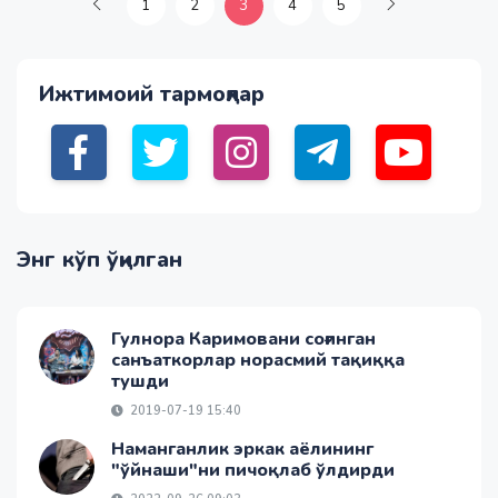
1
2
3
4
5
Ижтимоий тармоқлар
Энг кўп ўқилган
Гулнора Каримовани соғинган
санъаткорлар норасмий тақиққа
тушди
2019-07-19 15:40
Наманганлик эркак аёлининг
"ўйнаши"ни пичоқлаб ўлдирди