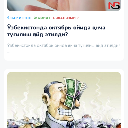
ЎЗБЕКИСТОН
ЖАМИЯТ
БИЛАСИЗМИ ?
Ўзбекистонда октябрь ойида қанча
туғилиш қайд этилди?
Ўзбекистонда октябрь ойида қанча туғилиш қайд этилди?
...