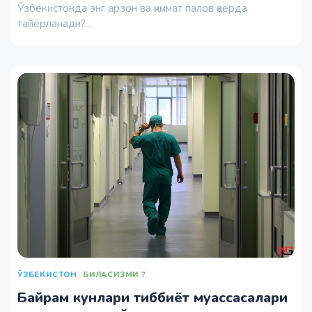
Ўзбекистонда энг арзон ва қиммат палов қаерда
тайёрланади?...
ЎЗБЕКИСТОН
БИЛАСИЗМИ ?
Байрам кунлари тиббиёт муассасалари