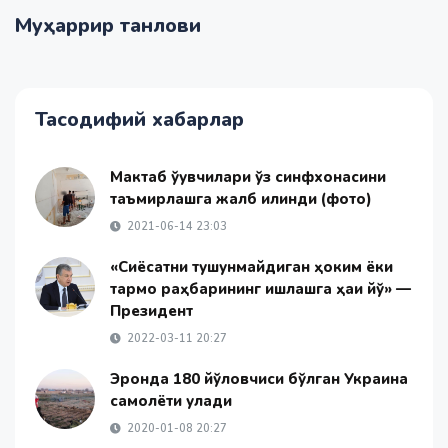
Муҳаррир танлови
Тасодифий хабарлар
Мактаб ўқувчилари ўз синфхонасини
таъмирлашга жалб қилинди (фото)
2021-06-14 23:03
«Сиёсатни тушунмайдиган ҳоким ёки
тармоқ раҳбарининг ишлашга ҳаққи йўқ» —
Президент
2022-03-11 20:27
Эронда 180 йўловчиси бўлган Украина
самолёти қулади
2020-01-08 20:27