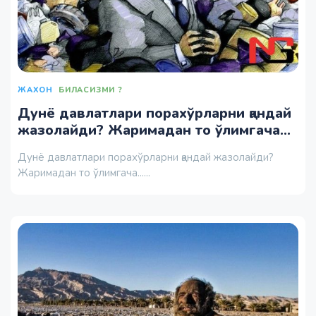
ЖАХОН
БИЛАСИЗМИ ?
Дунё давлатлари порахўрларни қандай
жазолайди? Жаримадан то ўлимгача...
Дунё давлатлари порахўрларни қандай жазолайди?
Жаримадан то ўлимгача......