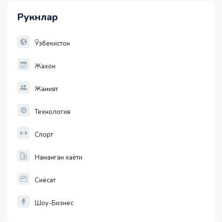
28.92
Рукнлар
1 EUR
13749.46
32.19
Ўзбекистон
Жахон
Жамият
Технология
Спорт
Наманган хаёти
Сиёсат
Шоу-Бизнес