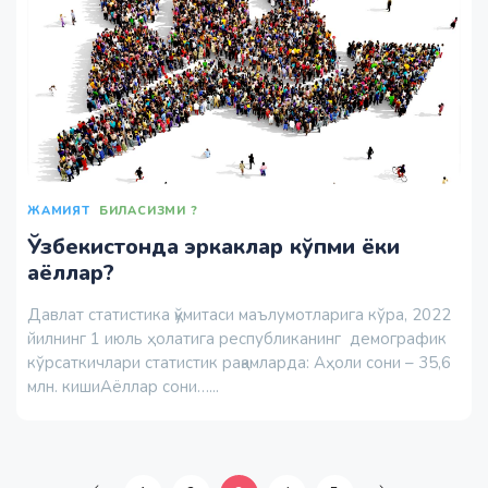
ЖАМИЯТ
БИЛАСИЗМИ ?
Ўзбекистонда эркаклар кўпми ёки
аёллар?
Давлат статистика қўмитаси маълумотларига кўра, 2022
йилнинг 1 июль ҳолатига республиканинг демографик
кўрсаткичлари статистик рақамларда: Аҳоли сони – 35,6
млн. кишиАёллар сони…...