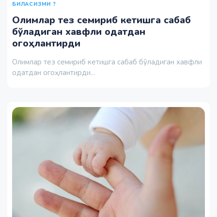
БИЛАСИЗМИ ?
Олимлар тез семириб кетишга сабаб
бўладиган хавфли одатдан
огоҳлантирди
Олимлар тез семириб кетишга сабаб бўладиган хавфли
одатдан огоҳлантирди...