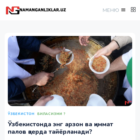
МEНЮ
ЎЗБЕКИСТОН
БИЛАСИЗМИ ?
Ўзбекистонда энг арзон ва қиммат
палов қаерда тайёрланади?