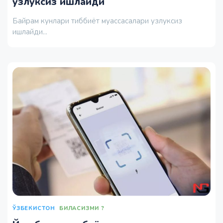
узлуксиз ишлайди
Байрам кунлари тиббиёт муассасалари узлуксиз
ишлайди...
ЎЗБЕКИСТОН
БИЛАСИЗМИ ?