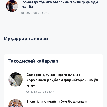
Роналду тўйига Мессини таклиф қилди –
манба
2026-08-05 09:49
Муҳаррир танлови
Тасодифий хабарлар
Самарқанд туманидаги электр
корхонаси раҳбари фирибгарликка қўл
урди
2019-10-24 14:47
1-синфга онлайн қабул бошланди