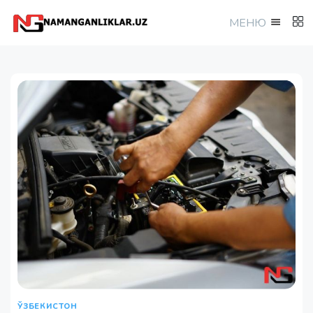
МEНЮ
ЎЗБЕКИСТОН