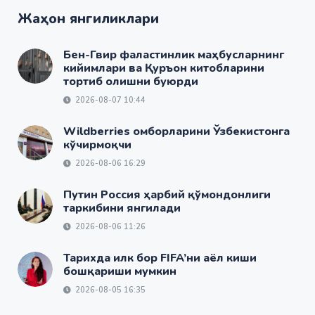
Жаҳон янгиликлари
Бен-Гвир фаластинлик маҳбусларнинг
кийимлари ва Қуръон китобларини
тортиб олишни буюрди
2026-08-07 10:44
Wildberries омборларини Ўзбекистонга
кўчирмоқчи
2026-08-06 16:29
Путин Россия ҳарбий қўмондонлиги
таркибини янгилади
2026-08-06 11:26
Тарихда илк бор FIFA’ни аёл киши
бошқариши мумкин
2026-08-05 16:35