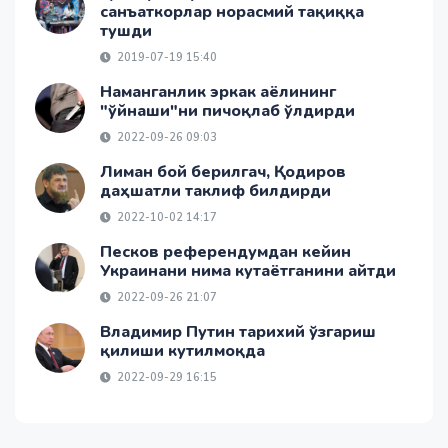
санъаткорлар норасмий тақиққа
тушди
2019-07-19 15:40
Наманганлик эркак аёлининг
"ўйнаши"ни пичоқлаб ўлдирди
2022-09-26 09:03
Лиман бой берилгач, Қодиров
даҳшатли таклиф билдирди
2022-10-02 14:17
Песков референдумдан кейин
Украинани нима кутаётганини айтди
2022-09-26 21:07
Владимир Путин тарихий ўзгариш
қилиши кутилмоқда
2022-09-29 16:15