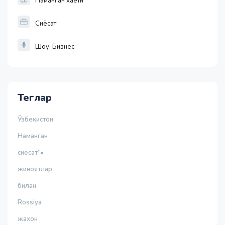
Наманган хаёти
Сиёсат
Шоу-Бизнес
Теглар
Ўзбекистон
Наманган
сиёсат”•
жиноятлар
билан
Rossiya
жахон