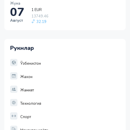
Жума
1 EUR
07
13749.46
32.19
Август
1 RUB
146.19
-0.18
1 USD
Рукнлар
11915.64
28.92
1 EUR
Ўзбекистон
13749.46
32.19
Жахон
Жамият
Технология
Спорт