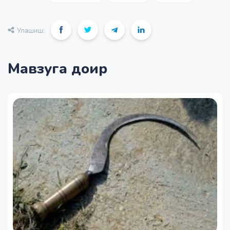
Улашиш:
Мавзуга доир