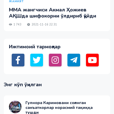
ЖАМИЯТ
ММА жангчиси Акмал Ҳожиев
АҚШда шифокорни ўлдириб қўйди
1 743
2021-11-16 22:31
Ижтимоий тармоқлар
Энг кўп ўқилган
Гулнора Каримовани соғинган
санъаткорлар норасмий тақиққа
тушди