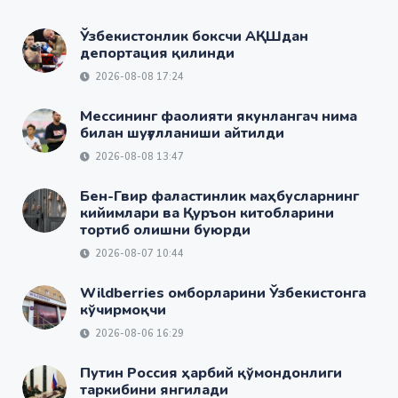
Ўзбекистонлик боксчи АҚШдан
депортация қилинди
2026-08-08 17:24
Мессининг фаолияти якунлангач нима
билан шуғулланиши айтилди
2026-08-08 13:47
Бен-Гвир фаластинлик маҳбусларнинг
кийимлари ва Қуръон китобларини
тортиб олишни буюрди
2026-08-07 10:44
Wildberries омборларини Ўзбекистонга
кўчирмоқчи
2026-08-06 16:29
Путин Россия ҳарбий қўмондонлиги
таркибини янгилади