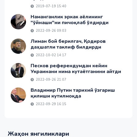
2019-07-19 15:40
Наманганлик эркак аёлининг
"ўйнаши"ни пичоқлаб ўлдирди
2022-09-26 09:03
Лиман бой берилгач, Қодиров
даҳшатли таклиф билдирди
2022-10-02 14:17
Песков референдумдан кейин
Украинани нима кутаётганини айтди
2022-09-26 21:07
Владимир Путин тарихий ўзгариш
қилиши кутилмоқда
2022-09-29 16:15
Жаҳон янгиликлари