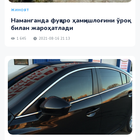
ЖИНОЯТ
Наманганда фуқаро ҳамқишлоғини ўроқ
билан жароҳатлади
1 645
2021-08-16 21:13