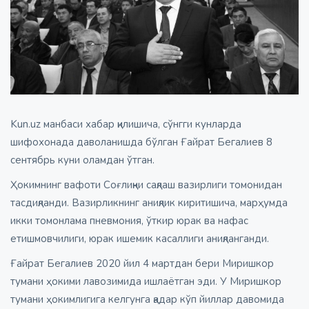
Kun.uz манбаси хабар қилишича, сўнгги кунларда
шифохонада даволанишда бўлган Ғайрат Бегалиев 8
сентябрь куни оламдан ўтган.
Ҳокимнинг вафоти Соғлиқни сақлаш вазирлиги томонидан
тасдиқланди. Вазирликнинг аниқлик киритишича, марҳумда
икки томонлама пневмония, ўткир юрак ва нафас
етишмовчилиги, юрак ишемик касаллиги аниқланганди.
Ғайрат Бегалиев 2020 йил 4 мартдан бери Миришкор
тумани ҳокими лавозимида ишлаётган эди. У Миришкор
тумани ҳокимлигига келгунга қадар кўп йиллар давомида