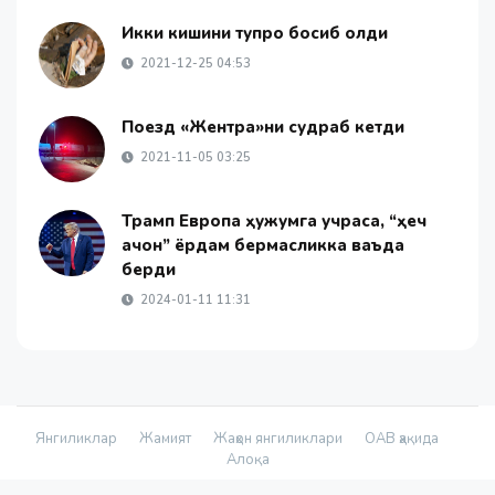
Икки кишини тупроқ босиб қолди
2021-12-25 04:53
Поезд «Жентра»ни судраб кетди
2021-11-05 03:25
Трамп Европа ҳужумга учраса, “ҳеч
қачон” ёрдам бермасликка ваъда
берди
2024-01-11 11:31
Янгиликлар
Жамият
Жаҳон янгиликлари
ОАВ ҳақида
Алоқа