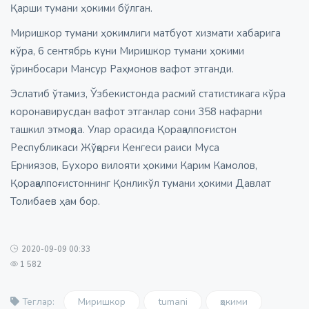
Қарши тумани ҳокими бўлган.
Миришкор тумани ҳокимлиги матбуот хизмати хабарига
кўра, 6 сентябрь куни Миришкор тумани ҳокими
ўринбосари Мансур Раҳмонов вафот этганди.
Эслатиб ўтамиз, Ўзбекистонда расмий статистикага кўра
коронавирусдан вафот этганлар сони 358 нафарни
ташкил этмоқда. Улар орасида Қорақалпоғистон
Республикаси Жўқорғи Кенгеси раиси Муса
Ерниязов, Бухоро вилояти ҳокими Карим Камолов,
Қорақалпоғистоннинг Қонликўл тумани ҳокими Давлат
Толибаев ҳам бор.
2020-09-09 00:33
1 582
Миришкор
tumani
ҳокими
Теглар: