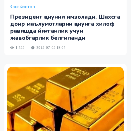
ЎЗБЕКИСТОН
Президент қонунни имзолади. Шахсга
доир маълумотларни қонунга хилоф
равишда йиғганлик учун
жавобгарлик белгиланди
1 499
2019-07-09 15:04