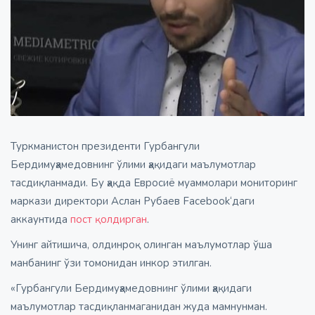
Туркманистон президенти Гурбангули
Бердимуҳамедовнинг ўлими ҳақидаги маълумотлар
тасдиқланмади. Бу ҳақда Евросиё муаммолари мониторинг
маркази директори Аслан Рубаев Facebook‘даги
аккаунтида
пост қолдирган
.
Унинг айтишича, олдинроқ олинган маълумотлар ўша
манбанинг ўзи томонидан инкор этилган.
«Гурбангули Бердимуҳамедовнинг ўлими ҳақидаги
маълумотлар тасдиқланмаганидан жуда мамнунман.