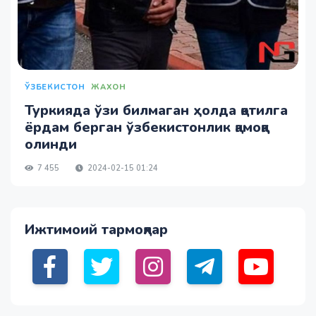
ЎЗБЕКИСТОН
ЖАХОН
Туркияда ўзи билмаган ҳолда қотилга
ёрдам берган ўзбекистонлик қамоққа
олинди
7 455
2024-02-15 01:24
Ижтимоий тармоқлар