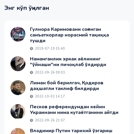
Энг кўп ўқилган
Гулнора Каримовани соғинган
санъаткорлар норасмий тақиққа
тушди
2019-07-19 15:40
Наманганлик эркак аёлининг
"ўйнаши"ни пичоқлаб ўлдирди
2022-09-26 09:03
Лиман бой берилгач, Қодиров
даҳшатли таклиф билдирди
2022-10-02 14:17
Песков референдумдан кейин
Украинани нима кутаётганини айтди
2022-09-26 21:07
Владимир Путин тарихий ўзгариш