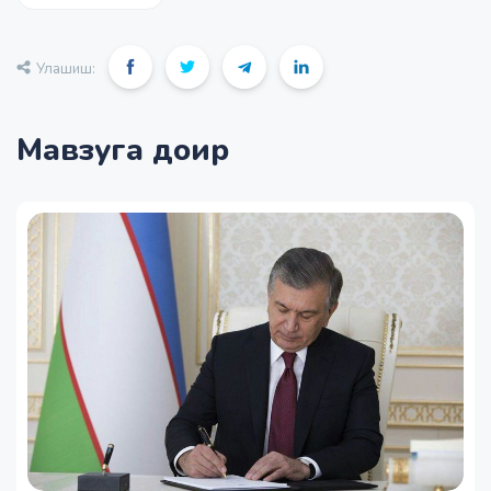
Улашиш:
Мавзуга доир