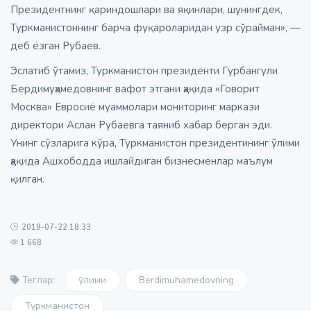
Президентнинг қариндошлари ва яқинлари, шунингдек,
Туркманистоннинг барча фуқароларидан узр сўрайман», —
деб ёзган Рубаев.
Эслатиб ўтамиз, Туркманистон президенти Гурбангули
Бердимуҳамедовнинг вафот этгани ҳақида «Говорит
Москва» Евросиё муаммолари мониторинг маркази
директори Аслан Рубаевга таяниб хабар берган эди.
Унинг сўзларига кўра, Туркманистон президентининг ўлими
ҳақида Ашхободда ишлайдиган бизнесменлар маълум
қилган.
2019-07-22 18:33
1 668
ўлими
Berdimuhamedovning
Теглар:
Туркманистон