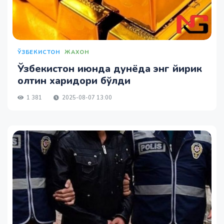
ЎЗБЕКИСТОН
ЖАХОН
Ўзбекистон июнда дунёда энг йирик
олтин харидори бўлди
1 381
2025-08-07 13:00