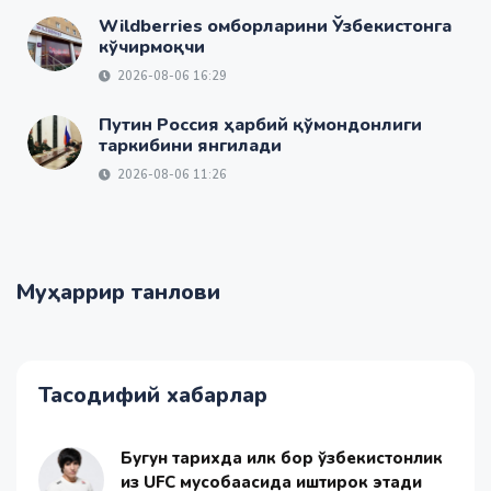
Wildberries омборларини Ўзбекистонга
кўчирмоқчи
2026-08-06 16:29
Путин Россия ҳарбий қўмондонлиги
таркибини янгилади
2026-08-06 11:26
Муҳаррир танлови
Тасодифий хабарлар
Бугун тарихда илк бор ўзбекистонлик
қиз UFC мусобақасида иштирок этади