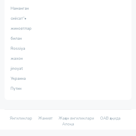
Наманган
сиёсат”•
жиноятлар
билан
Rossiya
жахон
jinoyat
Украина
Путин
Янгиликлар
Жамият
Жаҳон янгиликлари
ОАВ ҳақида
Алоқа
© 2026 - «Namanganliklar Group» Х/К |
Developed by