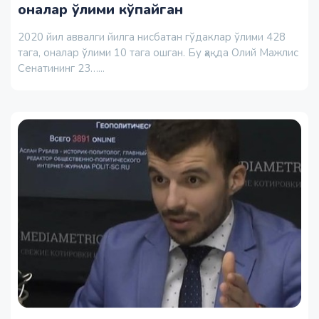
оналар ўлими кўпайган
2020 йил аввалги йилга нисбатан гўдаклар ўлими 428
тага, оналар ўлими 10 тага ошган. Бу ҳақда Олий Мажлис
Сенатининг 23…...