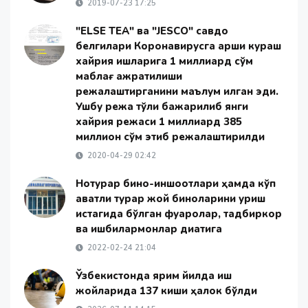
2019-07-23 17:25
"ELSE TEA" ва "JESCO" савдо
белгилари Коронавирусга қарши кураш
хайрия ишларига 1 миллиард сўм
маблағ ажратилиши
режалаштирганини маълум қилган эди.
Ушбу режа тўлиқ бажарилиб янги
хайрия режаси 1 миллиард 385
миллион сўм этиб режалаштирилди
2020-04-29 02:42
Нотурар бино-иншоотлари ҳамда кўп
қаватли турар жой биноларини қуриш
истагида бўлган фуқаролар, тадбиркор
ва ишбилармонлар диққатига
2022-02-24 21:04
Ўзбекистонда ярим йилда иш
жойларида 137 киши ҳалок бўлди