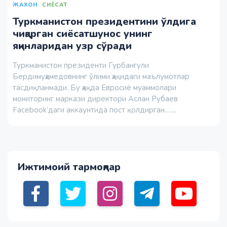
ЖАХОН
СИЁСАТ
Туркманистон президентини ўлдига
чиқарган сиёсатшунос унинг
яқинларидан узр сўради
Туркманистон президенти Гурбангули
Бердимуҳамедовнинг ўлими ҳақидаги маълумотлар
тасдиқланмади. Бу ҳақда Евросиё муаммолари
мониторинг маркази директори Аслан Рубаев
Facebook‘даги аккаунтида пост қолдирган.…...
Ижтимоий тармоқлар