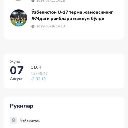
2026-07-11 14:15
Ўзбекистон U-17 терма жамоасининг
ЖЧдаги рақиблари маълум бўлди
2025-05-26 14:13
1 EUR
Жума
13749.46
07
32.19
1 RUB
Август
146.19
-0.18
1 USD
11915.64
Рукнлар
28.92
1 EUR
13749.46
Ўзбекистон
32.19