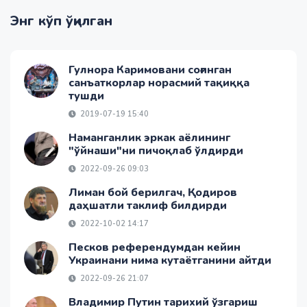
Энг кўп ўқилган
Гулнора Каримовани соғинган
санъаткорлар норасмий тақиққа
тушди
2019-07-19 15:40
Наманганлик эркак аёлининг
"ўйнаши"ни пичоқлаб ўлдирди
2022-09-26 09:03
Лиман бой берилгач, Қодиров
даҳшатли таклиф билдирди
2022-10-02 14:17
Песков референдумдан кейин
Украинани нима кутаётганини айтди
2022-09-26 21:07
Владимир Путин тарихий ўзгариш