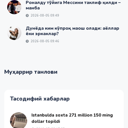
Роналду тўйига Мессини таклиф қилди –
манба
2026-08-05 09:49
Дунёда ким кўпроқ маош олади: аёллар
ёки эркаклар?
2026-08-05 09:46
Муҳаррир танлови
Тасодифий хабарлар
Istanbulda soxta 271 million 150 ming
dollar topildi