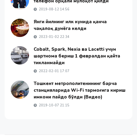
телефон орқали мулоқот қилди
2019-08-12 14:56
Янги йилнинг илк кунида қанча
чақалоқ дунёга келди
2023-01-02 22:34
Cobalt, Spark, Nexia ва Lacetti учун
шартнома бериш 1 февралдан қайта
тикланмайди
2022-02-01 17:07
Тошкент метрополитенининг барча
станцияларида Wi-Fi тармоғига кириш
имкони пайдо бўлди (Видео)
2019-10-07 21:15