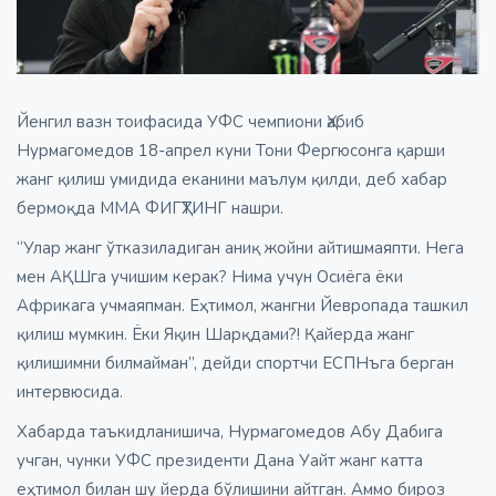
Йенгил вазн тоифасида УФC чемпиони Ҳабиб
Нурмагомедов 18-апрел куни Тони Фергюсонга қарши
жанг қилиш умидида еканини маълум қилди, деб хабар
бермоқда ММA ФИГҲТИНГ нашри.
“Улар жанг ўтказиладиган аниқ жойни айтишмаяпти. Нега
мен AҚШга учишим керак? Нима учун Осиёга ёки
Aфрикага учмаяпман. Еҳтимол, жангни Йевропада ташкил
қилиш мумкин. Ёки Яқин Шарқдами?! Қайерда жанг
қилишимни билмайман”, дейди спортчи ЕСПНъга берган
интервюсида.
Хабарда таъкидланишича, Нурмагомедов Aбу Дабига
учган, чунки УФC президенти Дана Уайт жанг катта
еҳтимол билан шу йерда бўлишини айтган. Aммо бироз