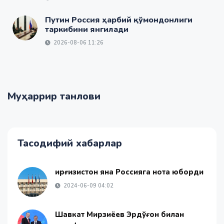
Путин Россия ҳарбий қўмондонлиги
таркибини янгилади
2026-08-06 11:26
Муҳаррир танлови
Тасодифий хабарлар
Қирғизистон яна Россияга нота юборди
2024-06-09 04:02
Шавкат Мирзиёев Эрдўғон билан