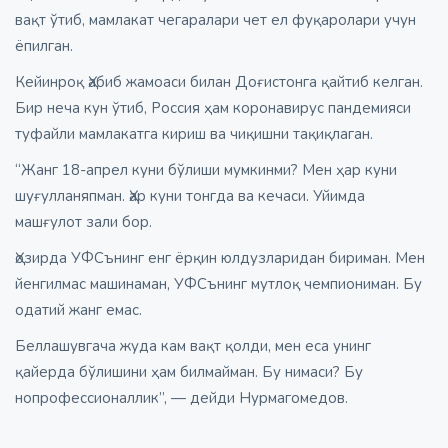
вақт ўтиб, мамлакат чегаралари чет ел фуқаролари учун
ёпилган.
Кейинроқ Ҳабиб жамоаси билан Доғистонга қайтиб келган.
Бир неча кун ўтиб, Россия ҳам коронавирус пандемияси
туфайли мамлакатга кириш ва чиқишни тақиқлаган.
“Жанг 18-апрел куни бўлиши мумкинми? Мен ҳар куни
шуғулланяпман. Ҳар куни тонгда ва кечаси. Уйимда
машғулот зали бор.
Ҳозирда УФCънинг енг ёрқин юлдузларидан бириман. Мен
йенгилмас машинаман, УФCънинг мутлоқ чемпиониман. Бу
одатий жанг емас.
Беллашувгача жуда кам вақт қолди, мен еса унинг
қайерда бўлишини ҳам билмайман. Бу нимаси? Бу
нопрофессионаллик”, — дейди Нурмагомедов.