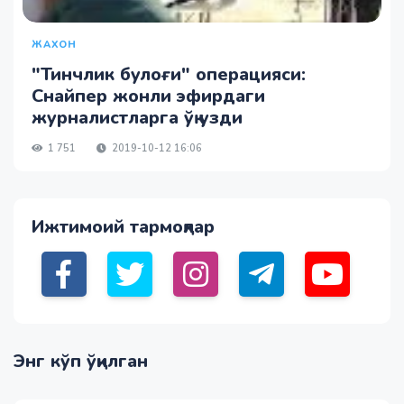
ЖАХОН
"Тинчлик булоғи" операцияси:
Снайпер жонли эфирдаги
журналистларга ўқ узди
1 751
2019-10-12 16:06
Ижтимоий тармоқлар
Энг кўп ўқилган