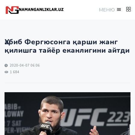
МEНЮ
Ҳабиб Фергюсонга қарши жанг
қилишга тайёр еканлигини айтди
2020-04-07 06:06
1 684