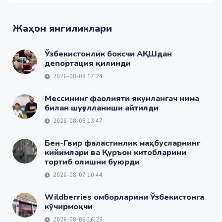
Жаҳон янгиликлари
Ўзбекистонлик боксчи АҚШдан
депортация қилинди
2026-08-08 17:24
Мессининг фаолияти якунлангач нима
билан шуғулланиши айтилди
2026-08-08 13:47
Бен-Гвир фаластинлик маҳбусларнинг
кийимлари ва Қуръон китобларини
тортиб олишни буюрди
2026-08-07 10:44
Wildberries омборларини Ўзбекистонга
кўчирмоқчи
2026-08-06 16:29