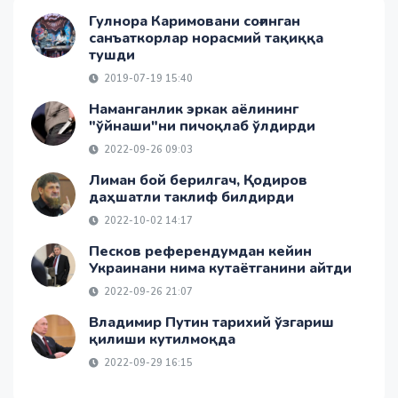
Гулнора Каримовани соғинган
санъаткорлар норасмий тақиққа
тушди
2019-07-19 15:40
Наманганлик эркак аёлининг
"ўйнаши"ни пичоқлаб ўлдирди
2022-09-26 09:03
Лиман бой берилгач, Қодиров
даҳшатли таклиф билдирди
2022-10-02 14:17
Песков референдумдан кейин
Украинани нима кутаётганини айтди
2022-09-26 21:07
Владимир Путин тарихий ўзгариш
қилиши кутилмоқда
2022-09-29 16:15