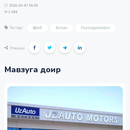
2020-04-07 06:06
1 684
Ҳабиб
билан
Nurmagomedov
Теглар:
Улашиш:
Мавзуга доир