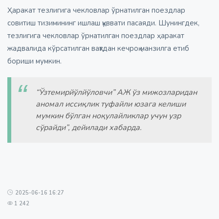
Ҳаракат тезлигига чекловлар ўрнатилган поездлар
совитиш тизимининг ишлаш қуввати пасаяди. Шунингдек,
тезлигига чекловлар ўрнатилган поездлар ҳаракат
жадвалида кўрсатилган вақтдан кечроқ манзилга етиб
бориши мумкин.
“Ўзтемирйўлйўловчи” АЖ ўз мижозларидан
аномал иссиқлик туфайли юзага келиши
мумкин бўлган ноқулайликлар учун узр
сўрайди”, дейилади хабарда.
2025-06-16 16:27
1 242