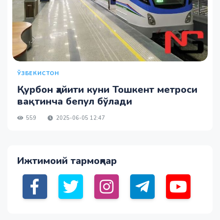
ЎЗБЕКИСТОН
Қурбон ҳайити куни Тошкент метроси
вақтинча бепул бўлади
559
2025-06-05 12:47
Ижтимоий тармоқлар