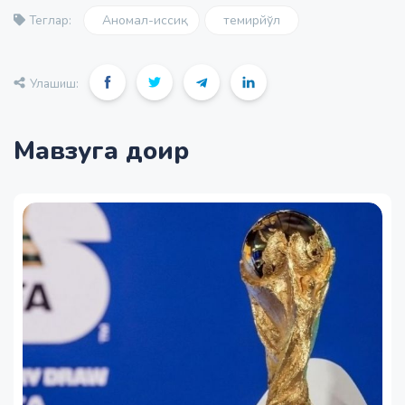
Аномал-иссиқ
темирйўл
Теглар:
Улашиш:
Мавзуга доир