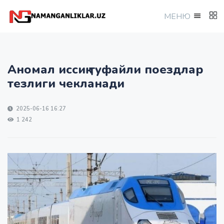
МEНЮ
Аномал иссиқ туфайли поездлар
тезлиги чекланади
2025-06-16 16:27
1 242