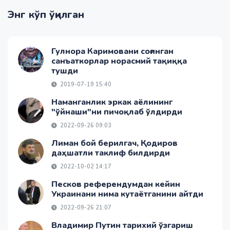
Энг кўп ўқилган
Гулнора Каримовани соғинган
санъаткорлар норасмий тақиққа
тушди
2019-07-19 15:40
Наманганлик эркак аёлининг
"ўйнаши"ни пичоқлаб ўлдирди
2022-09-26 09:03
Лиман бой берилгач, Қодиров
даҳшатли таклиф билдирди
2022-10-02 14:17
Песков референдумдан кейин
Украинани нима кутаётганини айтди
2022-09-26 21:07
Владимир Путин тарихий ўзгариш