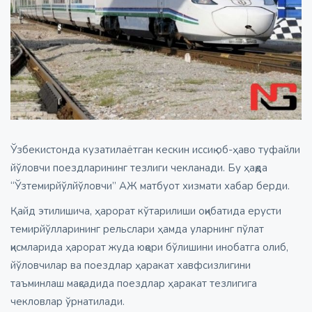
Ўзбекистонда кузатилаётган кескин иссиқ об-ҳаво туфайли
йўловчи поездларининг тезлиги чекланади. Бу ҳақда
“Ўзтемирйўлйўловчи” АЖ матбуот хизмати хабар берди.
Қайд этилишича, ҳарорат кўтарилиши оқибатида ерусти
темирйўлларининг рельслари ҳамда уларнинг пўлат
қисмларида ҳарорат жуда юқори бўлишини инобатга олиб,
йўловчилар ва поездлар ҳаракат хавфсизлигини
таъминлаш мақсадида поездлар ҳаракат тезлигига
чекловлар ўрнатилади.