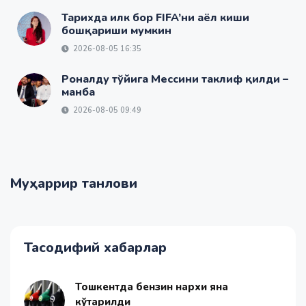
Тарихда илк бор FIFA’ни аёл киши
бошқариши мумкин
2026-08-05 16:35
Роналду тўйига Мессини таклиф қилди –
манба
2026-08-05 09:49
Муҳаррир танлови
Тасодифий хабарлар
Тошкентда бензин нархи яна
кўтарилди