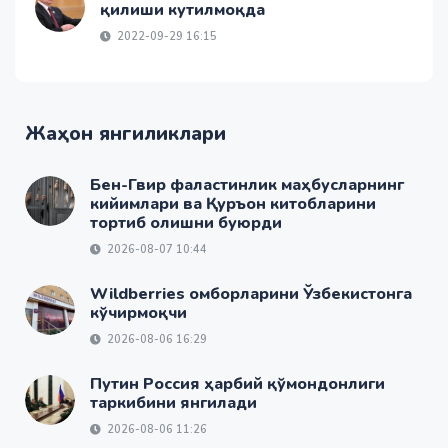
қилиши кутилмоқда
2022-09-29 16:15
Жаҳон янгиликлари
Бен-Гвир фаластинлик маҳбусларнинг
кийимлари ва Қуръон китобларини
тортиб олишни буюрди
2026-08-07 10:44
Wildberries омборларини Ўзбекистонга
кўчирмоқчи
2026-08-06 16:29
Путин Россия ҳарбий қўмондонлиги
таркибини янгилади
2026-08-06 11:26