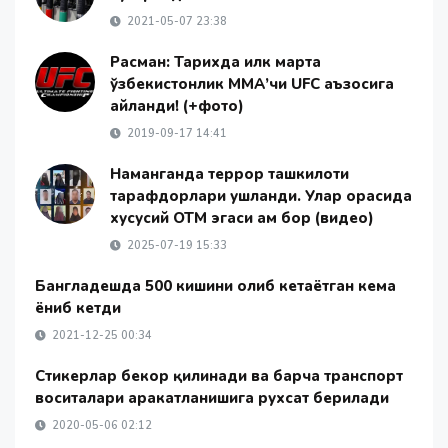
2021-05-07 23:38
Расман: Тарихда илк марта
ўзбекистонлик ММА’чи UFC аъзосига
айланди! (+фото)
2019-09-17 14:41
Наманганда террор ташкилоти
тарафдорлари ушланди. Улар орасида
хусусий ОТМ эгаси ҳам бор (видео)
2025-07-19 15:33
Бангладешда 500 кишини олиб кетаётган кема
ёниб кетди
2021-12-25 00:34
Стикерлар бекор қилинади ва барча транспорт
воситалари ҳаракатланишига рухсат берилади
2020-05-06 02:12