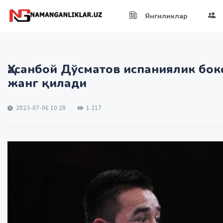
Янгиликлар
Ҳасанбой Дўсматов испаниялик бо
жанг қилади
2023-07-06 10:29
1 217