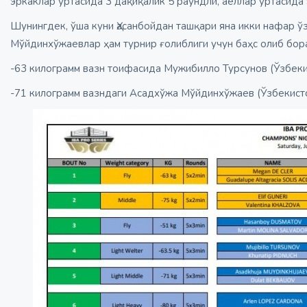
эркаклар ўртасида 3 дақиқалик 5 раундли, аёллар ўртасида 
Шунингдек, ўша куни Ҳасанбойдан ташқари яна икки нафар 
Мўйдинхўжаевлар ҳам турнир ғолиблиги учун баҳс олиб бора
-63 килограмм вазн тоифасида Мужибилло Турсунов (Ўзбекис
-71 килограмм вазндаги Асадхўжа Мўйдинхўжаев (Ўзбекисто