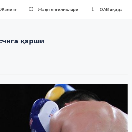
Жамият
Жаҳон янгиликлари
ОАВ ҳақида
ксчига қарши