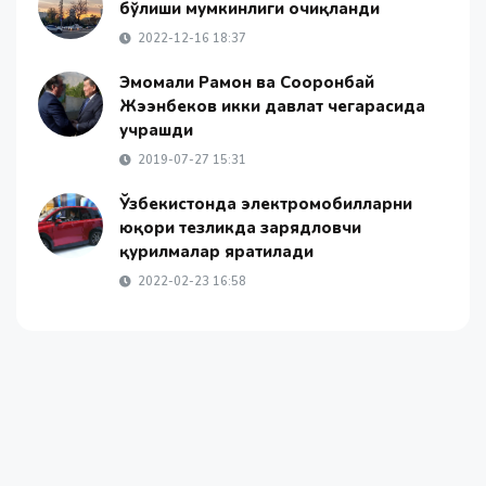
бўлиши мумкинлиги очиқланди
2022-12-16 18:37
Эмомали Раҳмон ва Сооронбай
Жээнбеков икки давлат чегарасида
учрашди
2019-07-27 15:31
Ўзбекистонда электромобилларни
юқори тезликда зарядловчи
қурилмалар яратилади
2022-02-23 16:58