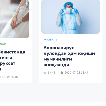
ЖАМИЯТ
АЛАР
Коронавирус
бекистонда
қулоқдан ҳам юқиши
тинга
мумкинлиги
рухсат
аниқланди
н
1 444
2020-07-28 16:44
-12-09 15:38