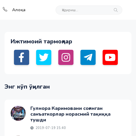
Алоқа
Ижтимоий тармоқлар
Энг кўп ўқилган
Гулнора Каримовани соғинган
санъаткорлар норасмий тақиққа
тушди
2019-07-19 15:40