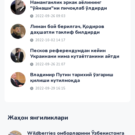
Наманганлик эркак аёлининг
"ўйнаши"ни пичоқлаб ўлдирди
2022-09-26 09:03
Лиман бой берилгач, Қодиров
даҳшатли таклиф билдирди
2022-10-02 14:17
Песков референдумдан кейин
Украинани нима кутаётганини айтди
2022-09-26 21:07
Владимир Путин тарихий ўзгариш
қилиши кутилмоқда
2022-09-29 16:15
Жаҳон янгиликлари
Wildberries омборларини Ўзбекистонга