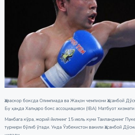
Ҳаваскор боксда Олимпиада ва Жаҳон чемпиони Ҳасанбой Дўс
Бу ҳақда Халқаро бокс ассоциацияси (IBA) Матбуот хизмат
Манбага кўра, жорий йилнинг 15 июль куни Таиланднинг Пук
турнири бўлиб ўтади. Унда Ўзбекистон вакили Ҳасанбой Дўс
қилади.