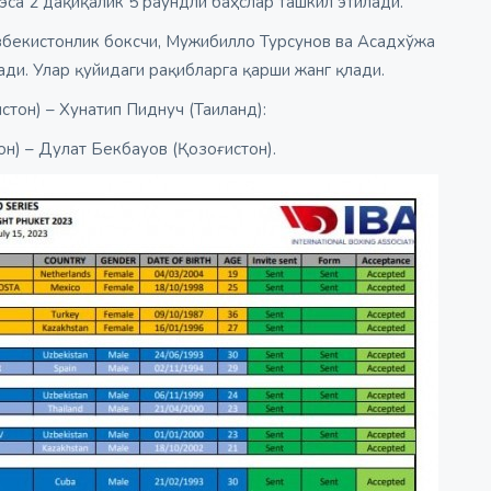
эса 2 дақиқалик 5 раундли баҳслар ташкил этилади.
ўзбекистонлик боксчи, Мужибилло Турсунов ва Асадхўжа
ди. Улар қуйидаги рақибларга қарши жанг қлади.
тон) – Хунатип Пиднуч (Таиланд):
н) – Дулат Бекбауов (Қозоғистон).