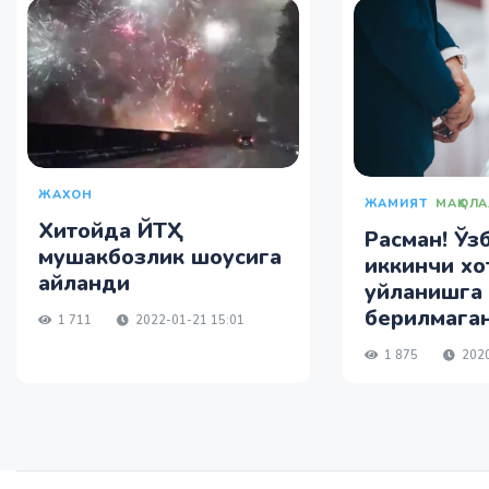
ЖАХОН
ЖАМИЯТ
МАҚОЛ
Хитойда ЙТҲ
Расман! Ўз
мушакбозлик шоусига
иккинчи хо
айланди
уйланишга 
берилмага
1 711
2022-01-21 15:01
1 875
2020