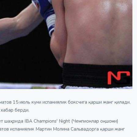
матов 15 июль куни испаниялик боксчига қарши жанг қилади.
и
хабар берди.
ет шаҳрида IBA Champions' Night (Чемпионлар оқшоми)
матов испаниялик Мартин Молина Сальвадорга қарши жанг