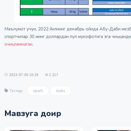
Маълумот учун, 2022 йилнинг декабрь ойида Абу-Даби мезбо
спортчилар 30 минг доллардан пул мукофотига эга чиққанди
очиқланмаган
.
2023-07-06 10:29
1 217
sport
boks
Теглар:
Мавзуга доир