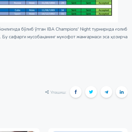
нлигида бўлиб ўтган IBA Champions' Night турнирида ғолиб
. Бу сафарги мусобақанинг мукофот жамғармаси эса ҳозирча
Улашиш: