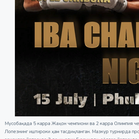
Мусобақада 5 карра Жаҳон чемпиони ва 2 карра Олимпия че
Лопезнинг иштироки ҳам тасдиқланган. Мазкур турнирда про