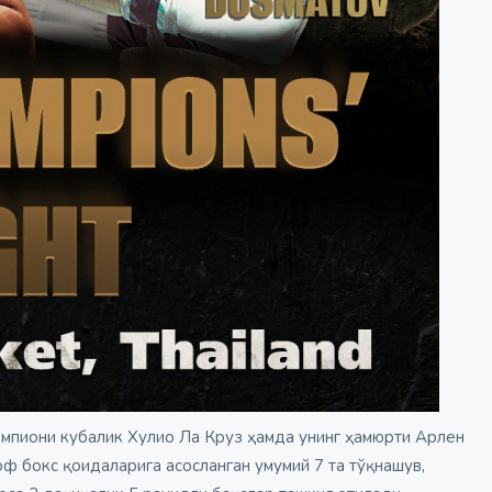
мпиони кубалик Хулио Ла Круз ҳамда унинг ҳамюрти Арлен
ф бокс қоидаларига асосланган умумий 7 та тўқнашув,