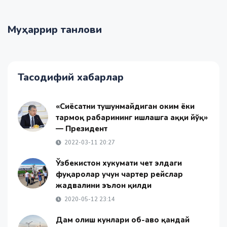
Муҳаррир танлови
Тасодифий хабарлар
«Сиёсатни тушунмайдиган ҳоким ёки
тармоқ раҳбарининг ишлашга ҳаққи йўқ»
— Президент
2022-03-11 20:27
Ўзбекистон хукумати чет элдаги
фуқаролар учун чартер рейслар
жадвалини эълон қилди
2020-05-12 23:14
Дам олиш кунлари об-ҳаво қандай