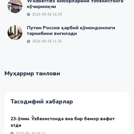
Wildberries омборларини Ўзбекистонга
кўчирмоқчи
2026-08-06 16:29
Путин Россия ҳарбий қўмондонлиги
таркибини янгилади
2026-08-06 11:26
Муҳаррир танлови
Тасодифий хабарлар
23-ўлим. Ўзбекистонда яна бир бемор вафот
этди
2020-06-30 00:13