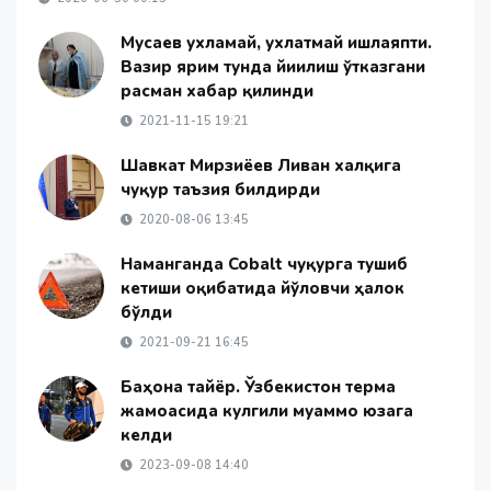
Мусаев ухламай, ухлатмай ишлаяпти.
Вазир ярим тунда йиғилиш ўтказгани
расман хабар қилинди
2021-11-15 19:21
Шавкат Мирзиёев Ливан халқига
чуқур таъзия билдирди
2020-08-06 13:45
Наманганда Cobalt чуқурга тушиб
кетиши оқибатида йўловчи ҳалок
бўлди
2021-09-21 16:45
Баҳона тайёр. Ўзбекистон терма
жамоасида кулгили муаммо юзага
келди
2023-09-08 14:40