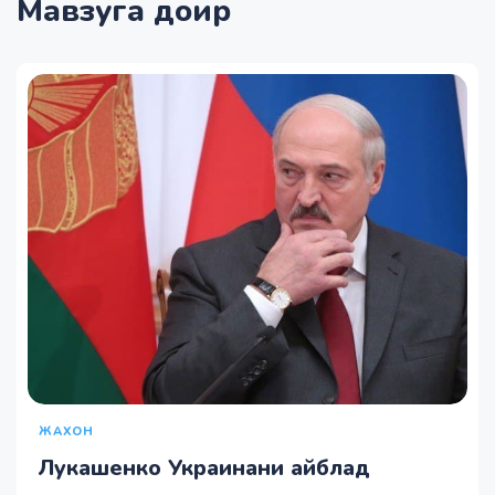
Мавзуга доир
ЖАХОН
Лукашенко Украинани айблад