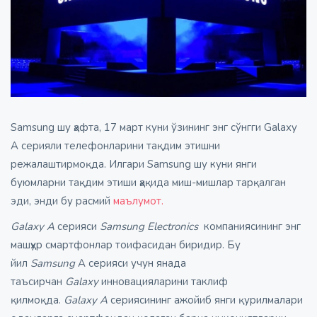
Samsung шу ҳафта, 17 март куни ўзининг энг сўнгги Galaxy
A серияли телефонларини тақдим этишни
режалаштирмоқда. Илгари Samsung шу куни янги
буюмларни тақдим этиши ҳақида миш-мишлар тарқалган
эди, энди бу расмий
маълумот.
Galaxy A
серияси
Samsung Electronics
компаниясининг энг
машҳур смартфонлар тоифасидан биридир. Бу
йил
Samsung
A серияси учун янада
таъсирчан
Galaxy
инновацияларини таклиф
қилмоқда.
Galaxy A
сериясининг ажойиб янги қурилмалари