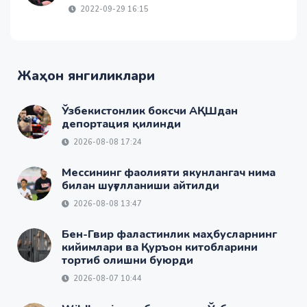
2022-09-29 16:15
Жаҳон янгиликлари
Ўзбекистонлик боксчи АҚШдан
депортация қилинди
2026-08-08 17:24
Мессининг фаолияти якунлангач нима
билан шуғулланиши айтилди
2026-08-08 13:47
Бен-Гвир фаластинлик маҳбусларнинг
кийимлари ва Қуръон китобларини
тортиб олишни буюрди
2026-08-07 10:44