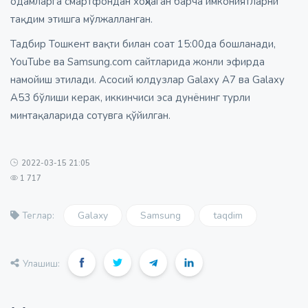
одамларга смартфондан хоҳлаган барча имкониятларни
тақдим этишга мўлжалланган.
Тадбир Тошкент вақти билан соат 15:00да бошланади,
YouTube ва Samsung.com сайтларида жонли эфирда
намойиш этилади. Aсосий юлдузлар Galaxy A7 ва Galaxy
A53 бўлиши керак, иккинчиси эса дунёнинг турли
минтақаларида сотувга қўйилган.
2022-03-15 21:05
1 717
Galaxy
Samsung
taqdim
Теглар:
Улашиш: