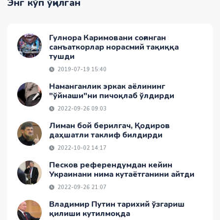
Энг кўп ўқилган
Гулнора Каримовани соғинган
санъаткорлар норасмий тақиққа
тушди
2019-07-19 15:40
Наманганлик эркак аёлининг
"ўйнаши"ни пичоқлаб ўлдирди
2022-09-26 09:03
Лиман бой берилгач, Қодиров
даҳшатли таклиф билдирди
2022-10-02 14:17
Песков референдумдан кейин
Украинани нима кутаётганини айтди
2022-09-26 21:07
Владимир Путин тарихий ўзгариш
қилиши кутилмоқда