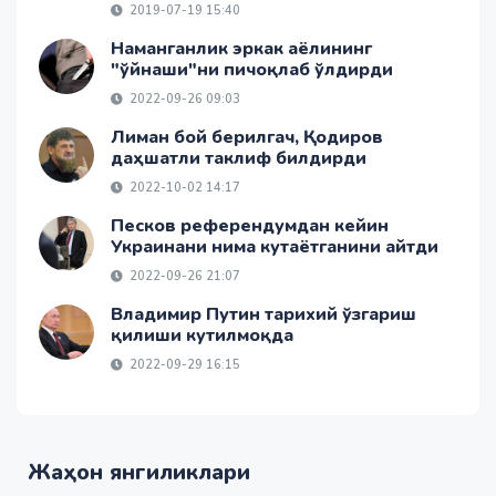
2019-07-19 15:40
Наманганлик эркак аёлининг
"ўйнаши"ни пичоқлаб ўлдирди
2022-09-26 09:03
Лиман бой берилгач, Қодиров
даҳшатли таклиф билдирди
2022-10-02 14:17
Песков референдумдан кейин
Украинани нима кутаётганини айтди
2022-09-26 21:07
Владимир Путин тарихий ўзгариш
қилиши кутилмоқда
2022-09-29 16:15
Жаҳон янгиликлари