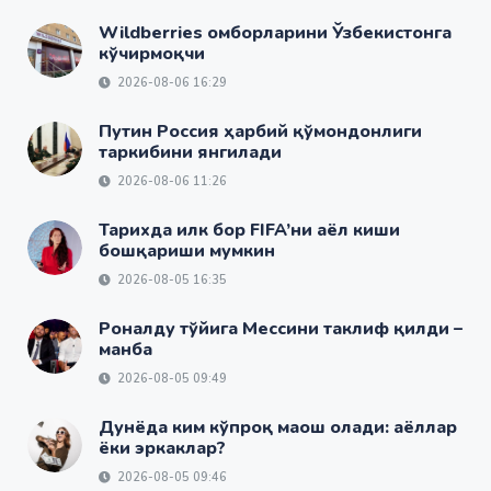
Wildberries омборларини Ўзбекистонга
кўчирмоқчи
2026-08-06 16:29
Путин Россия ҳарбий қўмондонлиги
таркибини янгилади
2026-08-06 11:26
Тарихда илк бор FIFA’ни аёл киши
бошқариши мумкин
2026-08-05 16:35
Роналду тўйига Мессини таклиф қилди –
манба
2026-08-05 09:49
Дунёда ким кўпроқ маош олади: аёллар
ёки эркаклар?
2026-08-05 09:46