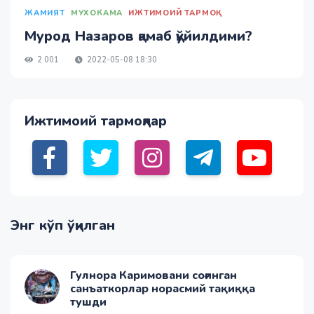
ЖАМИЯТ
МУХОКАМА
ИЖТИМОИЙ ТАРМОҚ
Мурод Назаров қамаб қўйилдими?
2 001
2022-05-08 18:30
Ижтимоий тармоқлар
Энг кўп ўқилган
Гулнора Каримовани соғинган
санъаткорлар норасмий тақиққа
тушди