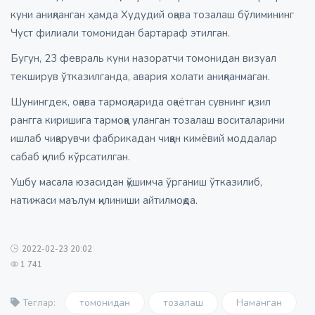
куни аниқланган ҳамда Худудий оқава тозалаш бўлимининг
Чуст филиали томонидан бартараф этилган.
Бугун, 23 февраль куни назоратчи томонидан визуал
текширув ўтказилганда, авария холати аниқланмаган.
Шунингдек, оқава тармоқларида оқаётган сувнинг қизил
рангга киришига тармоққа уланган тозалаш воситаларини
ишлаб чиқарувчи фабрикадан чиққан кимёвий моддалар
сабаб қилиб кўрсатилган.
Ушбу масала юзасидан қўшимча ўрганиш ўтказилиб,
натижаси маълум қилиниши айтилмоқда.
2022-02-23 20:02
1 741
томонидан
тозалаш
Наманган
Теглар: