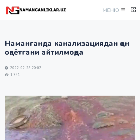
МEНЮ
Наманганда канализациядан қон
оқаётгани айтилмоқда
2022-02-23 20:02
1 741