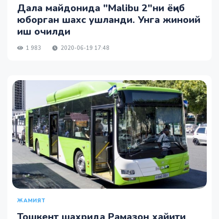
Дала майдонида "Malibu 2"ни ёқиб
юборган шахс ушланди. Унга жиноий
иш очилди
1 983
2020-06-19 17:48
ЖАМИЯТ
Тошкент шаҳрида Рамазон ҳайити