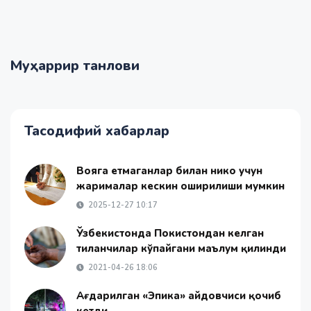
Муҳаррир танлови
Тасодифий хабарлар
Вояга етмаганлар билан никоҳ учун
жарималар кескин оширилиши мумкин
2025-12-27 10:17
Ўзбекистонда Покистондан келган
тиланчилар кўпайгани маълум қилинди
2021-04-26 18:06
Ағдарилган «Эпика» ҳайдовчиси қочиб