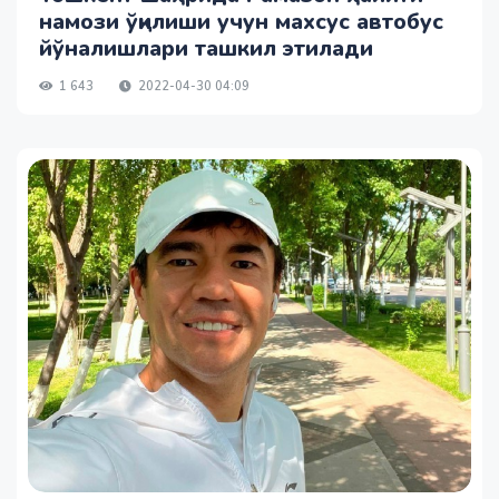
намози ўқилиши учун махсус автобус
йўналишлари ташкил этилади
1 643
2022-04-30 04:09