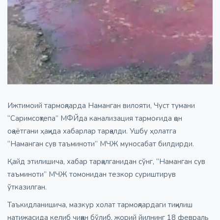
Ижтимоий тармоқларда Наманган вилояти, Чуст тумани
“Саримсоқтепа” МФЙда канализация тармоғида қон
оқаётгани ҳақида хабарлар тарқалди. Ушбу ҳолатга
“Наманган сув таъминоти” МЧЖ муносабат билдирди.
Қайд этилишича, хабар тарқалганидан сўнг, “Наманган сув
таъминоти” МЧЖ томонидан тезкор суриштирув
ўтказилган.
Таъкидланишича, мазкур холат тармоқлардаги тиқилиш
натижасида келиб чиққан бўлиб, жорий йилнинг 18 февраль