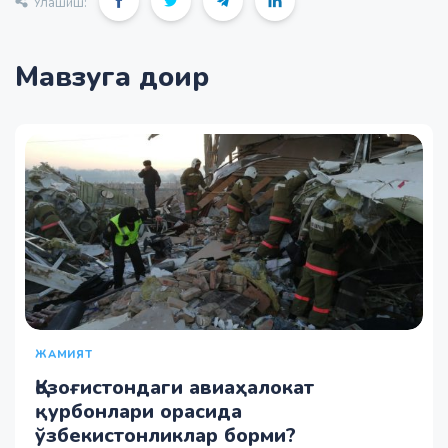
Улашиш:
Мавзуга доир
ЖАМИЯТ
Қозоғистондаги авиаҳалокат
қурбонлари орасида
ўзбекистонликлар борми?