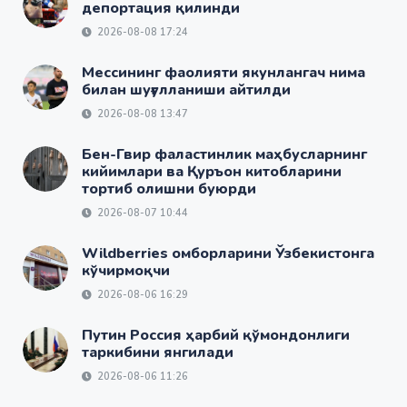
депортация қилинди
2026-08-08 17:24
Мессининг фаолияти якунлангач нима
билан шуғулланиши айтилди
2026-08-08 13:47
Бен-Гвир фаластинлик маҳбусларнинг
кийимлари ва Қуръон китобларини
тортиб олишни буюрди
2026-08-07 10:44
Wildberries омборларини Ўзбекистонга
кўчирмоқчи
2026-08-06 16:29
Путин Россия ҳарбий қўмондонлиги
таркибини янгилади
2026-08-06 11:26