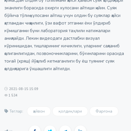
қилмасдан олдин бу топилмани қайси ҳайвон суяк қолдиқлари
эканлиги борасида охирги хулосани айтиши қийин. Суяк
бўйича тўлиқ хулосани айтиш учун олдин бу суяклар қайси
қатламдан чиққанлиги, ўзи вафот этганми ёки ўлдириб
кўмишганми буни лаборатория таҳлили натижалари
аниқлайди. Лекин видеодаги дастлабки визуал
кўринишидан, тишларининг кичиклиги, уларнинг сақланиб
қолиганлигидан, позвоночникларини, бўғинларини орасида
тоғай (хряш) йўқолиб кетмаганлиги бу ёш туянинг суяк
қолдиқларига ўхшашлиги айтилди.
2021-08-15 15:09
1 534
ҳайвон
қолдиқлари
Фарғона
Теглар: