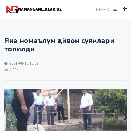
МEНЮ
Яна номаълум ҳайвон суяклари
топилди
2021-08-15 15:09
1 534