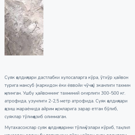
Суяк қолдиқлари дастлабки хулосаларга кўра, ўтхўр ҳайвон
турига мансуб (каркидон ёки ёввойи чўчқа) эканлиги тахмин
қилинган. Ушбу ҳайвоннинг тахминий оғирлиги 300-500 кг.
атрофида, узунлиги 2-2,5 метр атрофида. Суяк қолдиқлари
қазиш жараёнида айрим қисмларига зарар етган бўлиб,
суяклар тўлиқ қазиб олинмаган.
Мутахассислар суяк қолдиқларини тўлиқ ўзлари кўриб, таҳлил