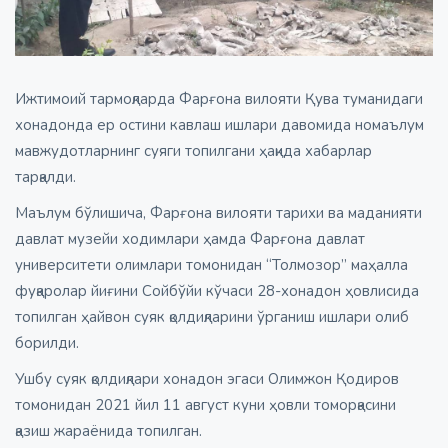
Ижтимоий тармоқларда Фарғона вилояти Қува туманидаги
хонадонда ер остини кавлаш ишлари давомида номаълум
мавжудотларнинг суяги топилгани ҳақида хабарлар
тарқалди.
Маълум бўлишича, Фарғона вилояти тарихи ва маданияти
давлат музейи ходимлари ҳамда Фарғона давлат
университети олимлари томонидан “Толмозор” маҳалла
фуқаролар йиғини Сойбўйи кўчаси 28-хонадон ҳовлисида
топилган ҳайвон суяк қолдиқларини ўрганиш ишлари олиб
борилди.
Ушбу суяк қолдиқлари хонадон эгаси Олимжон Қодиров
томонидан 2021 йил 11 август куни ҳовли томорқасини
қазиш жараёнида топилган.