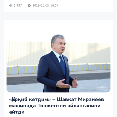
1 497
2019-12-27 16:07
«Қўрқиб кетдим» – Шавкат Мирзиёев
машинада Тошкентни айланганини
айтди