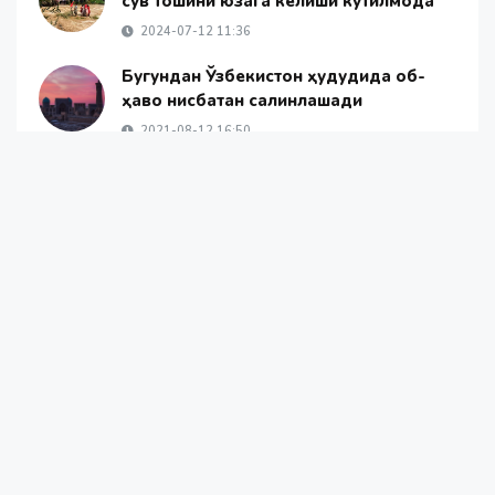
сув тошқини юзага келиши кутилмоқда
2024-07-12 11:36
Бугундан Ўзбекистон ҳудудида об-
ҳаво нисбатан салқинлашади
2021-08-12 16:50
Президент маданият ва санъат соҳаси
ходимларини байрам билан
табриклади
2026-04-15 10:56
Янгиликлар
Жамият
Жаҳон янгиликлари
ОАВ ҳақида
Алоқа
© 2026 - «Namanganliklar Group» Х/К |
Developed by
@yetimdasturchi