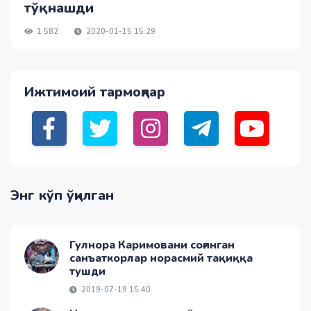
тўқнашди
1 582
2020-01-15 15:29
Ижтимоий тармоқлар
Энг кўп ўқилган
Гулнора Каримовани соғинган
санъаткорлар норасмий тақиққа
тушди
2019-07-19 15:40