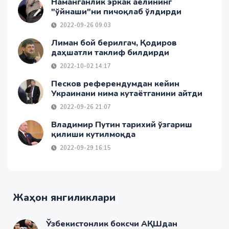
Наманганлик эркак аёлининг
"ўйнаши"ни пичоқлаб ўлдирди
2022-09-26 09:03
Лиман бой берилгач, Қодиров
даҳшатли таклиф билдирди
2022-10-02 14:17
Песков референдумдан кейин
Украинани нима кутаётганини айтди
2022-09-26 21:07
Владимир Путин тарихий ўзгариш
қилиши кутилмоқда
2022-09-29 16:15
Жаҳон янгиликлари
Ўзбекистонлик боксчи АҚШдан