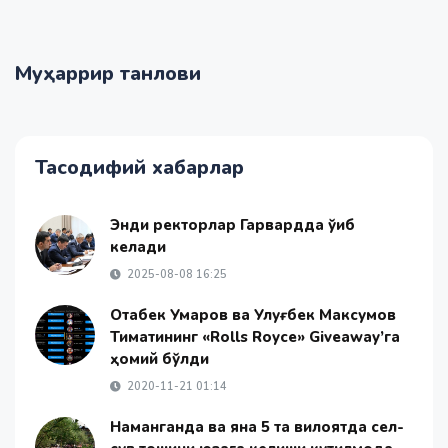
Муҳаррир танлови
Тасодифий хабарлар
Энди ректорлар Гарвардда ўқиб
келади
2025-08-08 16:25
Отабек Умаров ва Улуғбек Максумов
Тиматининг «Rolls Royce» Giveaway’га
ҳомий бўлди
2020-11-21 01:14
Наманганда ва яна 5 та вилоятда сел-