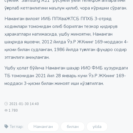
сўмлик “Samsung А21” русумли уяли телефон аппаратини
ўғирлаб кетганлигини маълум қилиб, чора кўришни сўраган.
Наманган вилоят ИИБ ППХваЖТСБ ППХБ 3-отряд
ходимлари томонидан олиб борилган тезкор қидирув
ҳаракатлари натижасида, ушбу жиноятни, Наманган
шаҳрида яшовчи, 2012 йилда Ўз.Р ЖКнинг 169-моддаси 4-
қисми билан судланган, 1986 йилда туғилган фуқаро содир
этганлиги аниқланган.
Ушбу ҳолат бўйича Наманган шаҳар ИИО ФМБ ҳузуридаги
ТБ томонидан 2021 йил 28 январь куни Ўз.Р ЖКнинг 169-
моддаси 3-қисми билан жиноят иши қўзғатилган.
2021-01-30 14:40
1 780
Наманган
билан
yilda
Теглар: