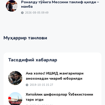
Роналду тўйига Мессини таклиф қилди –
манба
2026-08-05 09:49
Муҳаррир танлови
Тасодифий хабарлар
Ана холос! ИШИД жангарилари
қамоқхонадан чиқариб юборилди
2019-10-15 15:27
Хитойлик шифокорлар Ўзбекистонни
тарк этди