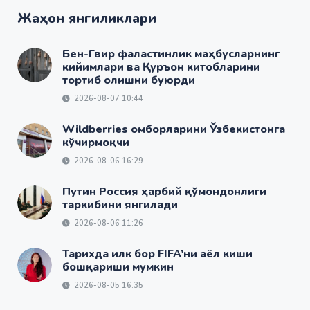
Жаҳон янгиликлари
Бен-Гвир фаластинлик маҳбусларнинг
кийимлари ва Қуръон китобларини
тортиб олишни буюрди
2026-08-07 10:44
Wildberries омборларини Ўзбекистонга
кўчирмоқчи
2026-08-06 16:29
Путин Россия ҳарбий қўмондонлиги
таркибини янгилади
2026-08-06 11:26
Тарихда илк бор FIFA’ни аёл киши
бошқариши мумкин
2026-08-05 16:35