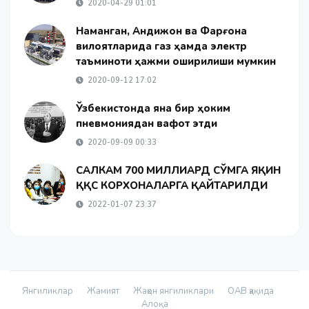
2020-04-29 01:01
Наманган, Андижон ва Фарғона
вилоятларида газ ҳамда электр
таъминоти ҳажми оширилиши мумкин
2020-09-12 17:02
Ўзбекистонда яна бир ҳоким
пневмониядан вафот этди
2020-09-09 00:33
САЛКАМ 700 МИЛЛИАРД СЎМГА ЯҚИН
ҚҚС КОРХОНАЛАРГА ҚАЙТАРИЛДИ
2022-01-07 23:37
Янгиликлар
Жамият
Жаҳон янгиликлари
ОАВ ҳақида
Алоқа