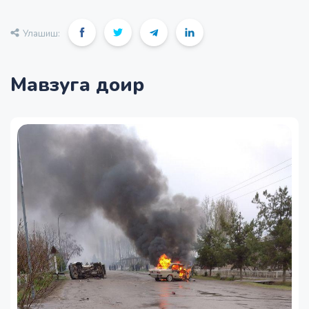
Улашиш:
Мавзуга доир