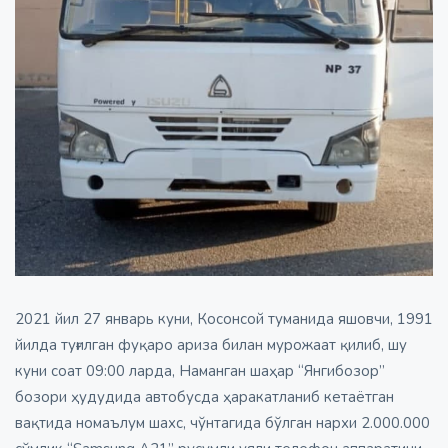
2021 йил 27 январь куни, Косонсой туманида яшовчи, 1991
йилда туғилган фуқаро ариза билан мурожаат қилиб, шу
куни соат 09:00 ларда, Наманган шаҳар “Янгибозор”
бозори ҳудудида автобусда ҳаракатланиб кетаётган
вақтида номаълум шахс, чўнтагида бўлган нархи 2.000.000