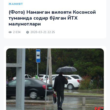
ЖАМИЯТ
(Фото) Наманган вилояти Косонсой
туманида содир бўлган ЙТХ
малумотлари
2 034
2020-03-21 22:25