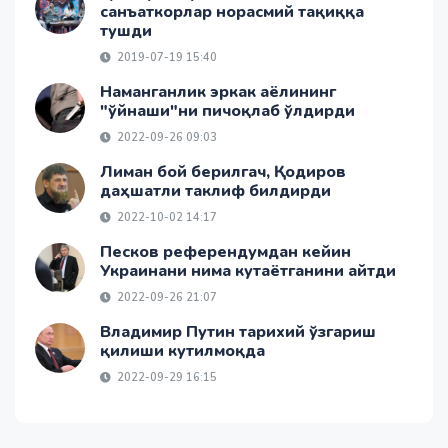
санъаткорлар норасмий тақиққа
тушди
2019-07-19 15:40
Наманганлик эркак аёлининг
"ўйнаши"ни пичоқлаб ўлдирди
2022-09-26 09:03
Лиман бой берилгач, Қодиров
даҳшатли таклиф билдирди
2022-10-02 14:17
Песков референдумдан кейин
Украинани нима кутаётганини айтди
2022-09-26 21:07
Владимир Путин тарихий ўзгариш
қилиши кутилмоқда
2022-09-29 16:15