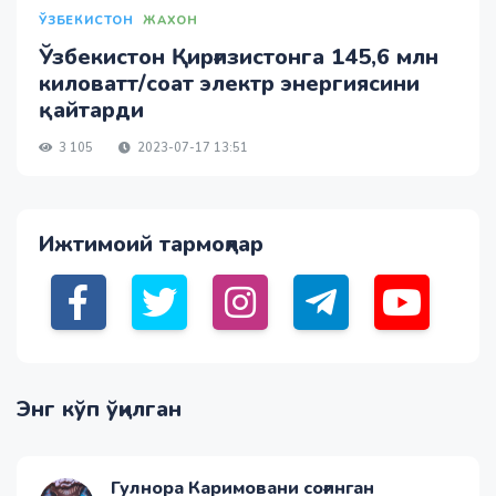
ЎЗБЕКИСТОН
ЖАХОН
Ўзбекистон Қирғизистонга 145,6 млн
киловатт/соат электр энергиясини
қайтарди
3 105
2023-07-17 13:51
Ижтимоий тармоқлар
Энг кўп ўқилган
Гулнора Каримовани соғинган