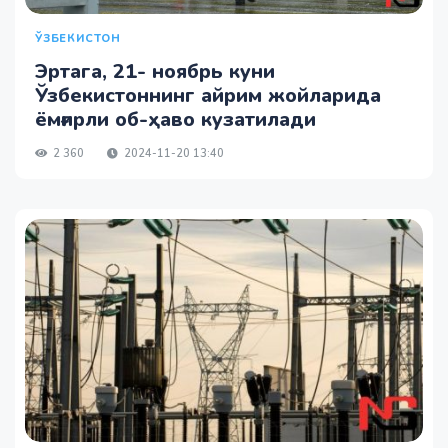
ЎЗБЕКИСТОН
Эртага, 21- ноябрь куни
Ўзбекистоннинг айрим жойларида
ёмғирли об-ҳаво кузатилади
2 360
2024-11-20 13:40