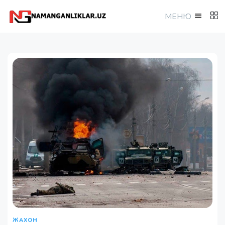
МEНЮ
ЖАХОН