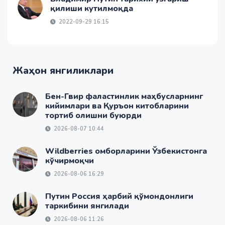
қилиши кутилмоқда
2022-09-29 16:15
Жаҳон янгиликлари
Бен-Гвир фаластинлик маҳбусларнинг
кийимлари ва Қуръон китобларини
тортиб олишни буюрди
2026-08-07 10:44
Wildberries омборларини Ўзбекистонга
кўчирмоқчи
2026-08-06 16:29
Путин Россия ҳарбий қўмондонлиги
таркибини янгилади
2026-08-06 11:26