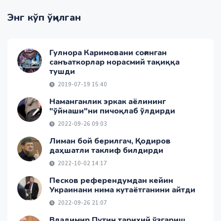
Энг кўп ўқилган
Гулнора Каримовани соғинган
санъаткорлар норасмий тақиққа
тушди
2019-07-19 15:40
Наманганлик эркак аёлининг
"ўйнаши"ни пичоқлаб ўлдирди
2022-09-26 09:03
Лиман бой берилгач, Қодиров
даҳшатли таклиф билдирди
2022-10-02 14:17
Песков референдумдан кейин
Украинани нима кутаётганини айтди
2022-09-26 21:07
Владимир Путин тарихий ўзгариш