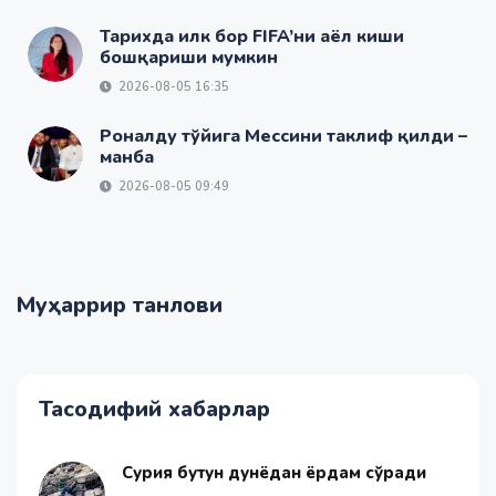
Тарихда илк бор FIFA’ни аёл киши
бошқариши мумкин
2026-08-05 16:35
Роналду тўйига Мессини таклиф қилди –
манба
2026-08-05 09:49
Муҳаррир танлови
Тасодифий хабарлар
Сурия бутун дунёдан ёрдам сўради