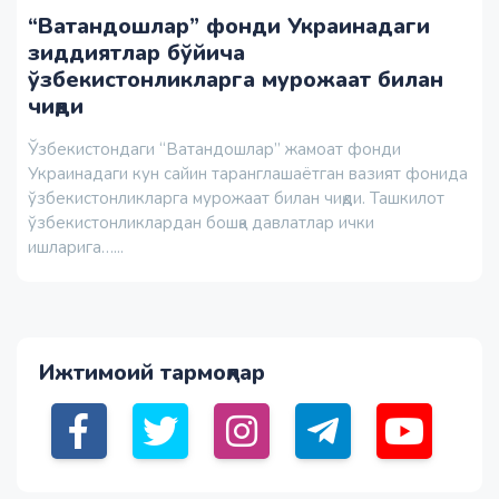
“Ватандошлар” фонди Украинадаги
зиддиятлар бўйича
ўзбекистонликларга мурожаат билан
чиқди
Ўзбекистондаги “Ватандошлар” жамоат фонди
Украинадаги кун сайин таранглашаётган вазият фонида
ўзбекистонликларга мурожаат билан чиқди. Ташкилот
ўзбекистонликлардан бошқа давлатлар ички
ишларига…...
Ижтимоий тармоқлар