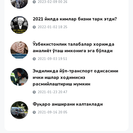
2023-02-09 00:26
2021 йилда кимлар бизни тарк этди?
2022-01-02 18:25
Ўзбекистонлик талабалар хорижда
амалиёт ўташ имконига эга бўлади
2021-09-03 19:51
Эндиликда йўл-транспорт ҳодисасини
ички ишлар ходимисиз
расмийлаштириш мумкин
2021-01-23 20:47
Фуқаро ҳамширани калтаклади
2021-09-16 20:05