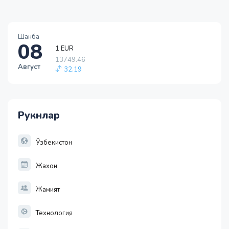
Шанба
1 EUR
08
13749.46
32.19
Август
1 RUB
146.19
-0.18
1 USD
Рукнлар
11915.64
28.92
1 EUR
Ўзбекистон
13749.46
32.19
Жахон
Жамият
Технология