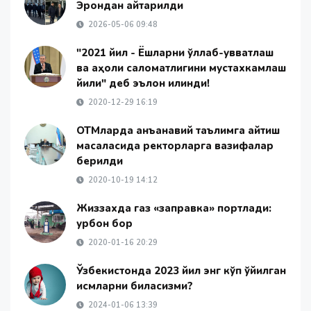
Эрондан қайтарилди
2026-05-06 09:48
"2021 йил - Ёшларни қўллаб-қувватлаш
ва аҳоли саломатлигини мустахкамлаш
йили" деб эълон қилинди!
2020-12-29 16:19
ОТМларда анъанавий таълимга қайтиш
масаласида ректорларга вазифалар
берилди
2020-10-19 14:12
Жиззахда газ «заправка» портлади:
қурбон бор
2020-01-16 20:29
Ўзбекистонда 2023 йил энг кўп қўйилган
исмларни биласизми?
2024-01-06 13:39