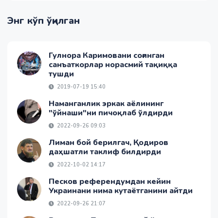
Энг кўп ўқилган
Гулнора Каримовани соғинган
санъаткорлар норасмий тақиққа
тушди
2019-07-19 15:40
Наманганлик эркак аёлининг
"ўйнаши"ни пичоқлаб ўлдирди
2022-09-26 09:03
Лиман бой берилгач, Қодиров
даҳшатли таклиф билдирди
2022-10-02 14:17
Песков референдумдан кейин
Украинани нима кутаётганини айтди
2022-09-26 21:07