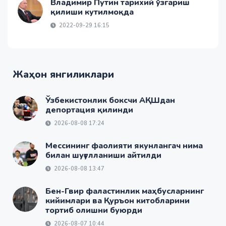
Владимир Путин тарихий ўзгариш
қилиши кутилмоқда
2022-09-29 16:15
Жаҳон янгиликлари
Ўзбекистонлик боксчи АҚШдан
депортация қилинди
2026-08-08 17:24
Мессининг фаолияти якунлангач нима
билан шуғулланиши айтилди
2026-08-08 13:47
Бен-Гвир фаластинлик маҳбусларнинг
кийимлари ва Қуръон китобларини
тортиб олишни буюрди
2026-08-07 10:44