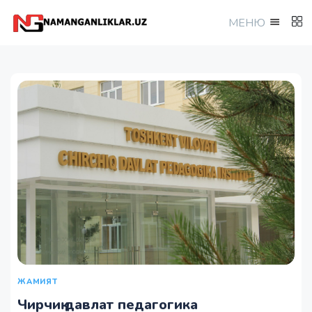
МEНЮ
ЖАМИЯТ
Чирчиқ давлат педагогика