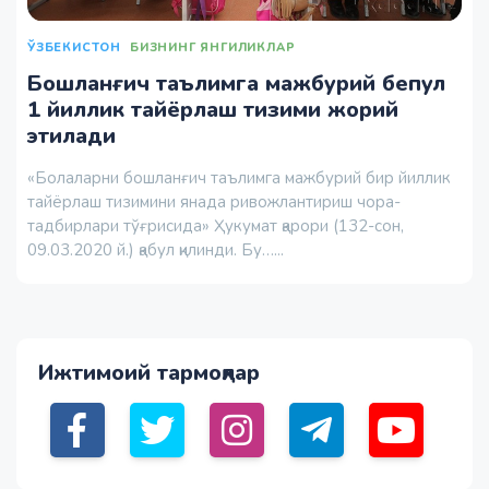
ЎЗБЕКИСТОН
БИЗНИНГ ЯНГИЛИКЛАР
Бошланғич таълимга мажбурий бепул
1 йиллик тайёрлаш тизими жорий
этилади
«Болаларни бошланғич таълимга мажбурий бир йиллик
тайёрлаш тизимини янада ривожлантириш чора-
тадбирлари тўғрисида» Ҳукумат қарори (132-сон,
09.03.2020 й.) қабул қилинди. Бу…...
Ижтимоий тармоқлар