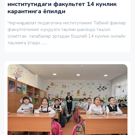
институтидаги факультет 14 кунлик
карантинга ёпилди
Чирчиқ давлат педагогика институтининг Табиий фанлар
факултетининг кундузги таьлим шаклида таҳсил
олаётган талабалар эртадан бошлаб 14 кунлик онлайн
таьлимга ўтади.…...