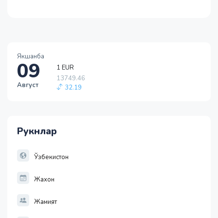
Якшанба
09
1 EUR
13749.46
Август
32.19
1 RUB
146.19
-0.18
Рукнлар
1 USD
11915.64
28.92
Ўзбекистон
Жахон
Жамият