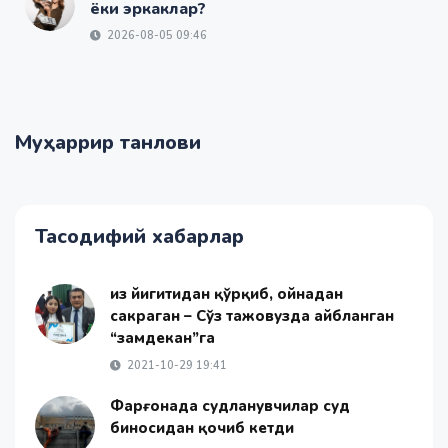
ёки эркаклар?
2026-08-05 09:46
Муҳаррир танлови
Тасодифий хабарлар
Қиз йигитидан қўрқиб, ойнадан
сакраган – Сўз тажовузда айбланган
“замдекан”га
2021-10-29 19:41
Фарғонада судланувчилар суд
биносидан қочиб кетди