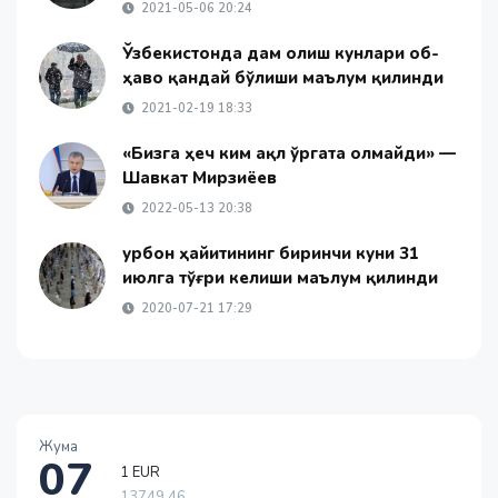
2021-05-06 20:24
Ўзбекистонда дам олиш кунлари об-
ҳаво қандай бўлиши маълум қилинди
2021-02-19 18:33
«Бизга ҳеч ким ақл ўргата олмайди» —
Шавкат Мирзиёев
2022-05-13 20:38
Қурбон ҳайитининг биринчи куни 31
июлга тўғри келиши маълум қилинди
2020-07-21 17:29
Жума
07
1 EUR
13749.46