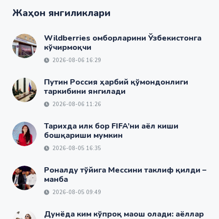
Жаҳон янгиликлари
Wildberries омборларини Ўзбекистонга
кўчирмоқчи
2026-08-06 16:29
Путин Россия ҳарбий қўмондонлиги
таркибини янгилади
2026-08-06 11:26
Тарихда илк бор FIFA’ни аёл киши
бошқариши мумкин
2026-08-05 16:35
Роналду тўйига Мессини таклиф қилди –
манба
2026-08-05 09:49
Дунёда ким кўпроқ маош олади: аёллар