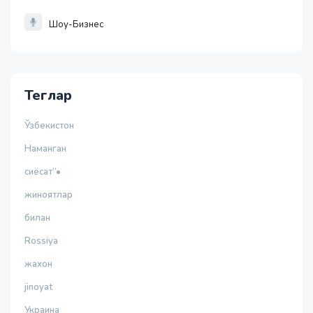
Шоу-Бизнес
Теглар
Ўзбекистон
Наманган
сиёсат”•
жиноятлар
билан
Rossiya
жахон
jinoyat
Украина