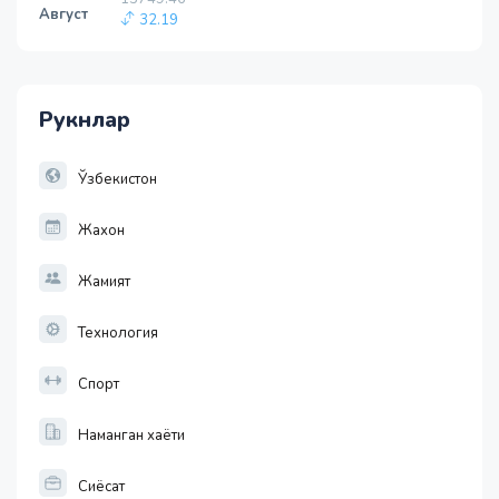
Август
32.19
1 RUB
146.19
-0.18
Рукнлар
1 USD
11915.64
28.92
Ўзбекистон
Жахон
Жамият
Технология
Спорт
Наманган хаёти
Сиёсат