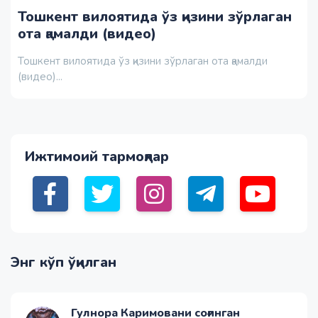
Тошкент вилоятида ўз қизини зўрлаган
ота қамалди (видео)
Тошкент вилоятида ўз қизини зўрлаган ота қамалди
(видео)...
Ижтимоий тармоқлар
Энг кўп ўқилган
Гулнора Каримовани соғинган