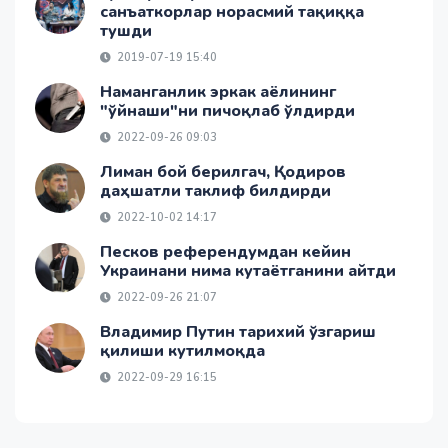
санъаткорлар норасмий тақиққа
тушди
2019-07-19 15:40
Наманганлик эркак аёлининг
"ўйнаши"ни пичоқлаб ўлдирди
2022-09-26 09:03
Лиман бой берилгач, Қодиров
даҳшатли таклиф билдирди
2022-10-02 14:17
Песков референдумдан кейин
Украинани нима кутаётганини айтди
2022-09-26 21:07
Владимир Путин тарихий ўзгариш
қилиши кутилмоқда
2022-09-29 16:15