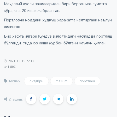
Маҳаллий аҳоли вакилларидан бири берган маълумотга
кўра, яна 20 киши жабрланган.
Портловчи моддани ҳудкуш ҳаракатга келтиргани маълум
қилинган.
Бир ҳафта илгари Қундуз вилоятидаги масжидда портлаш
бўлганди. Унда юз киши қурбон бўлгани маълум қилган.
2021-10-15 22:12
1 806
октябрь
ma'lum
портлаш
Теглар:
Улашиш: