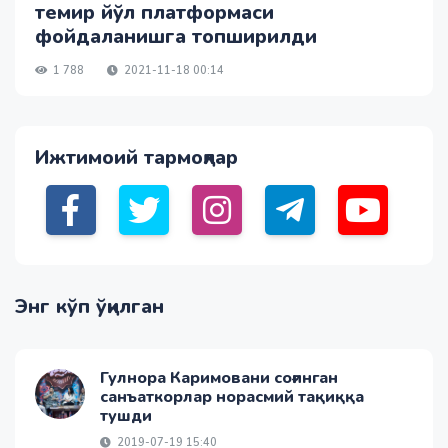
темир йўл платформаси
фойдаланишга топширилди
1 788
2021-11-18 00:14
Ижтимоий тармоқлар
Энг кўп ўқилган
Гулнора Каримовани соғинган
санъаткорлар норасмий тақиққа
тушди
2019-07-19 15:40