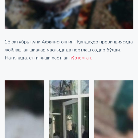
15 октябрь куни Афғонистоннинг Қандаҳор провинциясида
жойлашган шиалар масжидида портлаш содир бўлди.
Натижада, етти киши ҳаётган
кўз юмган.