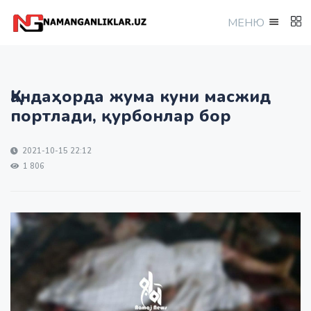
МEНЮ
Қандаҳорда жума куни масжид
портлади, қурбонлар бор
2021-10-15 22:12
1 806