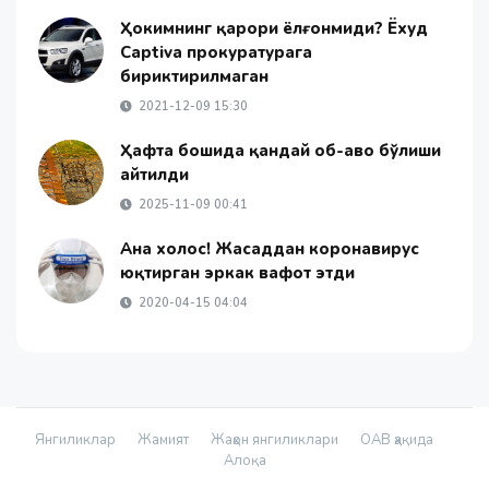
Ҳокимнинг қарори ёлғонмиди? Ёхуд
Captiva прокуратурага
бириктирилмаган
2021-12-09 15:30
Ҳафта бошида қандай об-ҳаво бўлиши
айтилди
2025-11-09 00:41
Ана холос! Жасаддан коронавирус
юқтирган эркак вафот этди
2020-04-15 04:04
Янгиликлар
Жамият
Жаҳон янгиликлари
ОАВ ҳақида
Алоқа