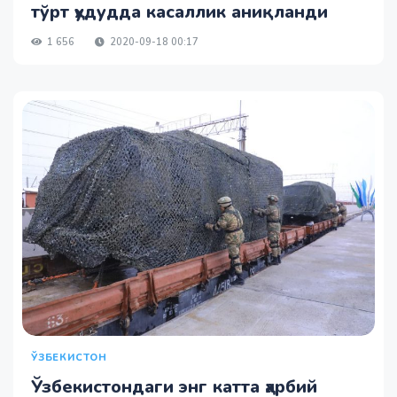
тўрт ҳудудда касаллик аниқланди
1 656
2020-09-18 00:17
ЎЗБЕКИСТОН
Ўзбекистондаги энг катта ҳарбий