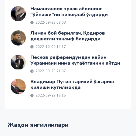
Наманганлик эркак аёлининг
"ўйнаши"ни пичоқлаб ўлдирди
2022-09-26 09:03
Лиман бой берилгач, Қодиров
даҳшатли таклиф билдирди
2022-10-02 14:17
Песков референдумдан кейин
Украинани нима кутаётганини айтди
2022-09-26 21:07
Владимир Путин тарихий ўзгариш
қилиши кутилмоқда
2022-09-29 16:15
Жаҳон янгиликлари