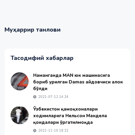
Муҳаррир танлови
Тасодифий хабарлар
Наманганда MAN юк машинасига
бориб урилган Damas ҳайдовчиси ҳалок
бўлди
2021-07-12 14:24
Ўзбекистон қамоқхоналари
ходимларига Нельсон Мандела
қоидалари ўргатилмоқда
2021-11-10 18:32