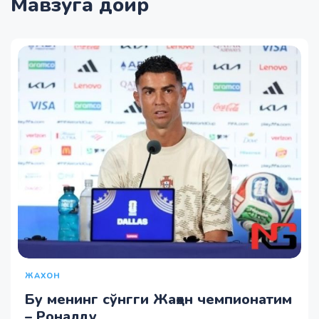
Мавзуга доир
ЖАХОН
Бу менинг сўнгги Жаҳон чемпионатим
– Роналду