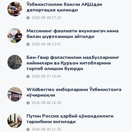
Ўзбекистонлик боксчи АҚШдан
депортация қилинди
2026-08-08 17:24
Мессининг фаолияти якунлангач нима
билан шуғулланиши айтилди
2026-08-08 13:47
Бен-Гвир фаластинлик маҳбусларнинг
кийимлари ва Қуръон китобларини
тортиб олишни буюрди
2026-08-07 10:44
Wildberries омборларини Ўзбекистонга
кўчирмоқчи
2026-08-06 16:29
Путин Россия ҳарбий қўмондонлиги
таркибини янгилади
2026-08-06 11:26