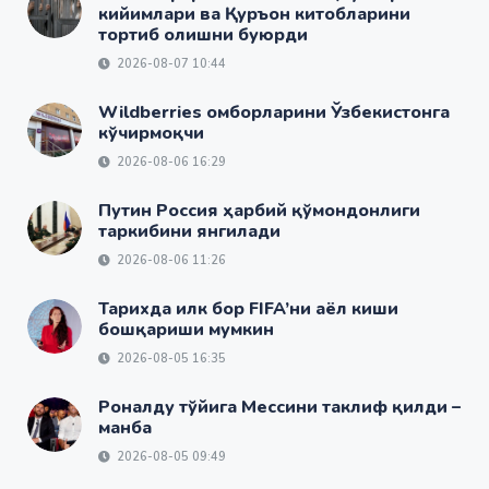
кийимлари ва Қуръон китобларини
тортиб олишни буюрди
2026-08-07 10:44
Wildberries омборларини Ўзбекистонга
кўчирмоқчи
2026-08-06 16:29
Путин Россия ҳарбий қўмондонлиги
таркибини янгилади
2026-08-06 11:26
Тарихда илк бор FIFA’ни аёл киши
бошқариши мумкин
2026-08-05 16:35
Роналду тўйига Мессини таклиф қилди –
манба
2026-08-05 09:49