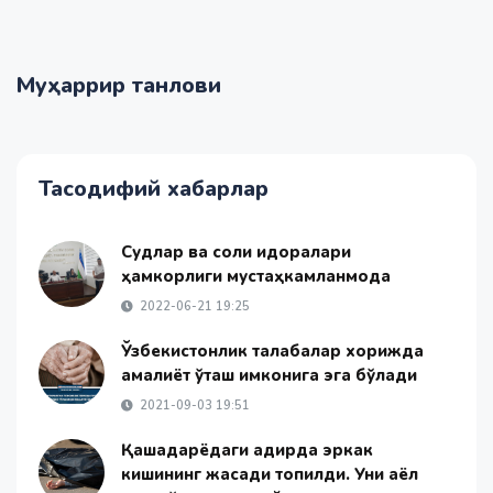
Муҳаррир танлови
Тасодифий хабарлар
Судлар ва солиқ идоралари
ҳамкорлиги мустаҳкамланмоқда
2022-06-21 19:25
Ўзбекистонлик талабалар хорижда
амалиёт ўташ имконига эга бўлади
2021-09-03 19:51
Қашқадарёдаги адирда эркак
кишининг жасади топилди. Уни аёл