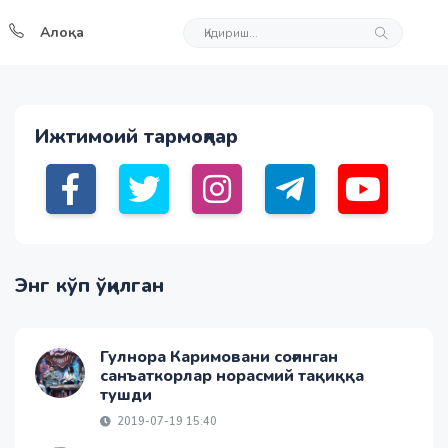
Алоқа
Ижтимоий тармоқлар
Энг кўп ўқилган
Гулнора Каримовани соғинган
санъаткорлар норасмий тақиққа
тушди
2019-07-19 15:40