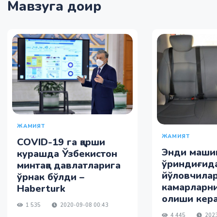
Мавзуга доир
ЖАМИЯТ
ЖАМИЯТ
COVID-19 га қарши
Энди машин
курашда Ўзбекистон
ўриндиғид
минтақа давлатларига
йўловчилар
ўрнак бўлди –
камарларни
Haberturk
олиши кер
1 535
2020-09-08 00:43
4 445
2023