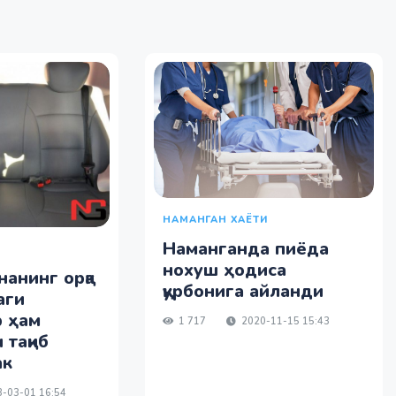
НАМАНГАН ХАЁТИ
Наманганда пиёда
нохуш ҳодиса
анинг орқа
қурбонига айланди
аги
 ҳам
1 717
2020-11-15 15:43
 тақиб
ак
-03-01 16:54