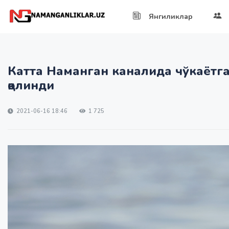
Янгиликлар
Катта Наманган каналида чўкаётган
қолинди
2021-06-16 18:46
1 725