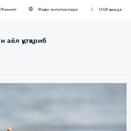
Жамият
Жаҳон янгиликлари
ОАВ ҳақида
 аёл қутқариб