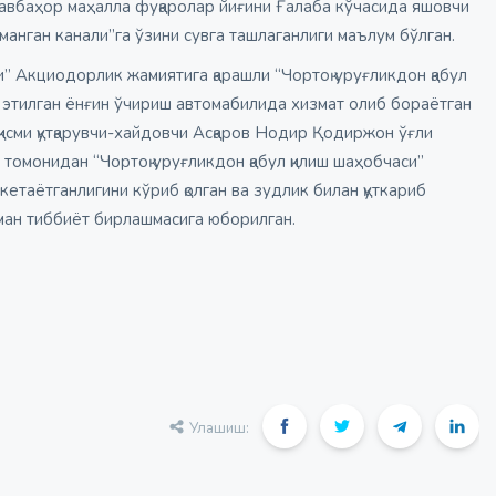
авбаҳор маҳалла фуқаролар йиғини Ғалаба кўчасида яшовчи
аманган канали”га ўзини сувга ташлаганлиги маълум бўлган.
” Акциодорлик жамиятига қарашли “Чортоқ уруғликдон қабул
б этилган ёнғин ўчириш автомабилида хизмат олиб бораётган
 қисми қутқарувчи-хайдовчи Асқаров Нодир Қодиржон ўғли
томонидан “Чортоқ уруғликдон қабул қилиш шаҳобчаси”
кетаётганлигини кўриб қолган ва зудлик билан қуткариб
ман тиббиёт бирлашмасига юборилган.
Улашиш: