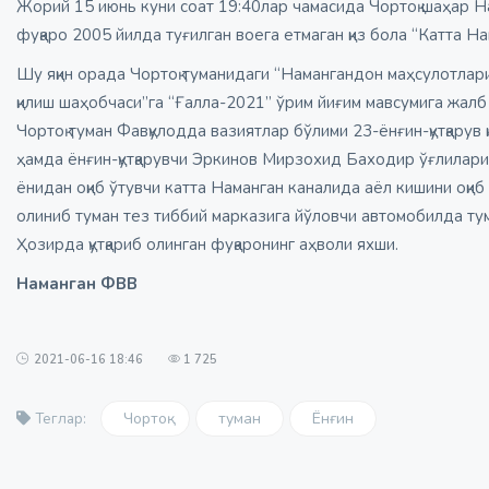
Жорий 15 июнь куни соат 19:40лар чамасида Чортоқ шаҳар Н
фуқаро 2005 йилда туғилган воега етмаган қиз бола “Катта Н
Шу яқин орада Чортоқ туманидаги “Намангандон маҳсулотлари
қилиш шаҳобчаси”га “Ғалла-2021” ўрим йиғим мавсумига жал
Чортоқ туман Фавқулодда вазиятлар бўлими 23-ёнғин-қутқарув
ҳамда ёнғин-қутқарувчи Эркинов Мирзохид Баходир ўғлилари 
ёнидан оқиб ўтувчи катта Наманган каналида аёл кишини оқиб 
олиниб туман тез тиббий марказига йўловчи автомобилда ту
Ҳозирда қутқариб олинган фуқаронинг аҳволи яхши.
Наманган ФВВ
2021-06-16 18:46
1 725
Чортоқ
туман
Ёнғин
Теглар: