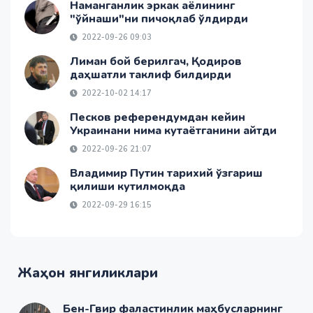
Наманганлик эркак аёлининг
"ўйнаши"ни пичоқлаб ўлдирди
2022-09-26 09:03
Лиман бой берилгач, Қодиров
даҳшатли таклиф билдирди
2022-10-02 14:17
Песков референдумдан кейин
Украинани нима кутаётганини айтди
2022-09-26 21:07
Владимир Путин тарихий ўзгариш
қилиши кутилмоқда
2022-09-29 16:15
Жаҳон янгиликлари
Бен-Гвир фаластинлик маҳбусларнинг